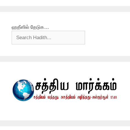
ஹதீஸில் தேடுக…