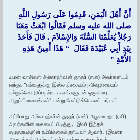
أَنَّ أَهْلَ الْيَمَنِ، قَدِمُوا عَلَى رَسُولِ اللَّهِ
صلى الله عليه وسلم فَقَالُوا ابْعَثْ مَعَنَا
رَجُلاً يُعَلِّمْنَا السُّنَّةَ وَالإِسْلاَمَ ‏.‏ قَالَ فَأَخَذَ
بِيَدِ أَبِي عُبَيْدَةَ فَقَالَ ‏ “‏ هَذَا أَمِينُ هَذِهِ
الأُمَّةِ ‏”‏
யமன் வாசிகள் அல்லாஹ்வின் தூதர் (ஸல்) அவர்களிடம்
வந்து, “எங்களுக்கு இஸ்லாத்தையும் நபிவழியையும்
கற்றுக்கொடுப்பதற்காக எங்களுடன் ஒருவரை
அனுப்பிவையுங்கள்” என்று கேட்டுக்கொண்டார்கள்.
அப்போது அல்லாஹ்வின் தூதர் (ஸல்) அபூஉபைதா (ரலி)
அவர்களின் கையைப் பிடித்து, “இவர் இந்தச்
சமுதாயத்தின் நம்பிக்கைக்குரியவர் ஆவார். (இவரை
அழைத்துச் செல்லுங்கள்)” என்று கூறினார்கள்.