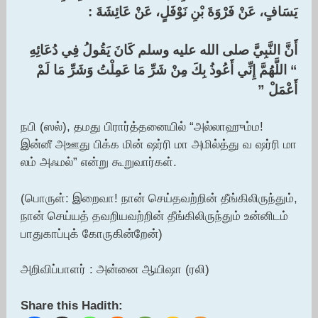
يَسَافٍ، عَنْ فَرْوَةَ بْنِ نَوْفَلٍ، عَنْ عَائِشَةَ :‏
أَنَّ النَّبِيَّ صلى الله عليه وسلم كَانَ يَقُولُ فِي دُعَائِهِ ‏
“‏ اللَّهُمَّ إِنِّي أَعُوذُ بِكَ مِنْ شَرِّ مَا عَمِلْتُ وَشَرِّ مَا لَمْ
أَعْمَلْ ‏”‏
நபி (ஸல்), தமது பிரார்த்தனையில் “அல்லாஹும்ம!
இன்னீ அஊது பிக்க மின் ஷர்ரி மா அமில்த்து வ ஷர்ரி மா
லம் அஃமல்” என்று கூறுவார்கள்.
(பொருள்: இறைவா! நான் செய்தவற்றின் தீங்கிலிருந்தும்,
நான் செய்யத் தவறியவற்றின் தீங்கிலிருந்தும் உன்னிடம்
பாதுகாப்புக் கோருகின்றேன்)
அறிவிப்பாளர் : அன்னை ஆயிஷா (ரலி)
Share this Hadith: