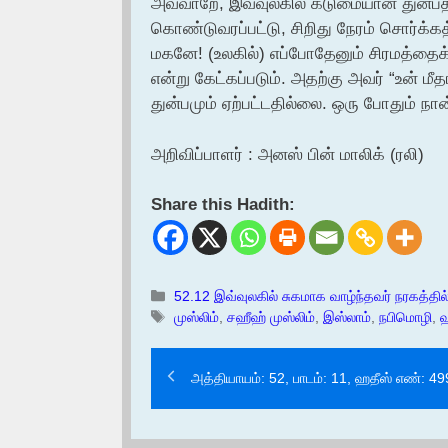
அவ்வாறே, இவ்வுலகில் கடுமையான துன்பத்
கொண்டுவரப்பட்டு, சிறிது நேரம் சொர்க்கத
மகனே! (உலகில்) எப்போதேனும் சிரமத்தைக
என்று கேட்கப்படும். அதற்கு அவர் “உன்
துன்பமும் ஏற்பட்டதில்லை. ஒரு போதும் நா
அறிவிப்பாளர் : அனஸ் பின் மாலிக் (ரலி)
Share this Hadith:
Categories
52.12 இவ்வுலகில் சுகமாக வாழ்ந்தவர் நரகத்தில் 
Tags
முஸ்லிம்
,
சஹீஹ் முஸ்லிம்
,
இஸ்லாம்
,
நபிமொழி
,
ஹ
அத்தியாயம்: 52, பாடம்: 11, ஹதீஸ் எண்: 4