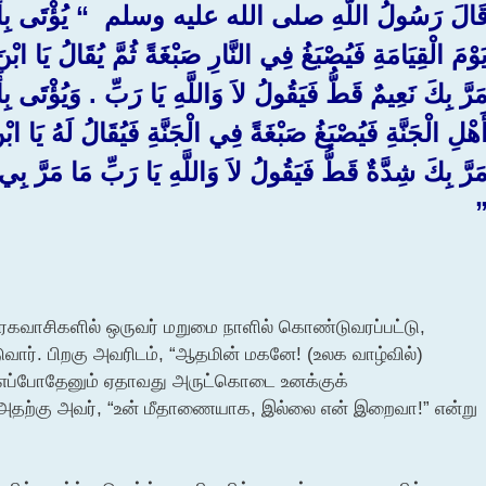
َالَ رَسُولُ اللَّهِ صلى الله عليه وسلم ‏ “‏ يُؤْتَى بِأَنْعَمِ 
َوْمَ الْقِيَامَةِ فَيُصْبَغُ فِي النَّارِ صَبْغَةً ثُمَّ يُقَالُ يَا ا
َرَّ بِكَ نَعِيمٌ قَطُّ فَيَقُولُ لاَ وَاللَّهِ يَا رَبِّ ‏.‏ وَيُؤْتَى 
َهْلِ الْجَنَّةِ فَيُصْبَغُ صَبْغَةً فِي الْجَنَّةِ فَيُقَالُ لَهُ يَا 
َرَّ بِكَ شِدَّةٌ قَطُّ فَيَقُولُ لاَ وَاللَّهِ يَا رَبِّ مَا مَرَّ بِ
”‏
த நரகவாசிகளில் ஒருவர் மறுமை நாளில் கொண்டுவரப்பட்டு,
டுவார். பிறகு அவரிடம், “ஆதமின் மகனே! (உலக வாழ்வில்)
? எப்போதேனும் ஏதாவது அருட்கொடை உனக்குக்
். அதற்கு அவர், “உன் மீதாணையாக, இல்லை என் இறைவா!” என்று