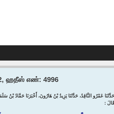
12, ஹதீஸ் எண்: 4996
َدَّثَنَا عَمْرٌو النَّاقِدُ، حَدَّثَنَا يَزِيدُ بْنُ هَارُونَ، أَخْبَرَنَا حَمَّادُ بْنُ سَل
َالَ :‏