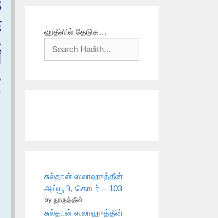
ق
ي
ஹதீஸில் தேடுக…
م
أ
م
‏
சுல்தான் ஸலாஹுத்தீன்
அய்யூபி, தொடர் – 103
by நூருத்தீன்
சுல்தான் ஸலாஹுத்தீன்