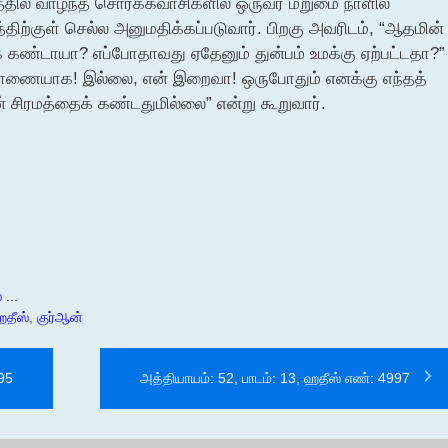
தில் வாழ்ந்த சொர்க்கவாசிகளில் ஒருவர் மறுமை நாளில்
்திற்குள் செல்ல அனுமதிக்கப்படுவார். பிறகு அவரிடம், “ஆதமின்
் கண்டாயா? எப்போதாவது ஏதேனும் துன்பம் உமக்கு ஏற்பட்டதா?”
 மீதாணையாக! இல்லை, என் இறைவா! ஒருபோதும் எனக்கு எந்தத்
ன் சிரமத்தைக் கண்டதுமில்லை” என்று கூறுவார்.
...
தீஸ்
,
குர்ஆன்
995
அத்தியாயம்: 52, பாடம்: 13, ஹதீஸ் எண்: 4997