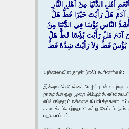
أَهْلِ الدُّنْيَا مِنْ أَهْلِ النَّارِ
بْنَ آدَمَ هَلْ رَأَيْتَ خَيْرًا قَطُّ هَلْ
بِأَشَدِّ النَّاسِ بُؤْسًا فِي الدُّنْيَا مِنْ
ابْنَ آدَمَ هَلْ رَأَيْتَ بُؤْسًا قَطُّ هَلْ
ي بُؤُسٌ قَطُّ وَلاَ رَأَيْتُ شِدَّةً قَطُّ
அல்லாஹ்வின் தூதர் (ஸல்) கூறினார்கள்:
இவ்வுலகில் செல்வச் செழிப்புடன் வாழ்ந்
நரகத்தில் ஒரு முறை அமிழ்த்தி எடுக்கப்ப
எப்போதேனும் நல்லதை நீ பார்த்ததுண்டா
கிடைக்கப்பெற்றதா?” என்று கேட்கப்படும
பதிலளிப்பார்.