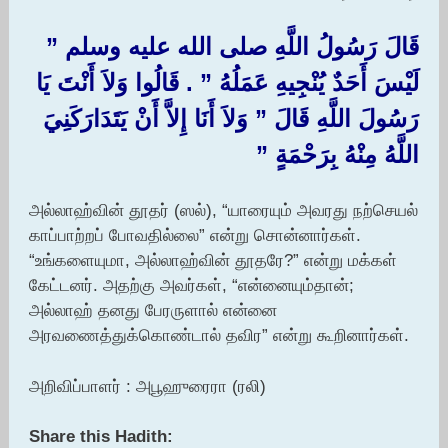
قَالَ رَسُولُ اللَّهِ صلى الله عليه وسلم ‏”‏
لَيْسَ أَحَدٌ يُنْجِيهِ عَمَلُهُ ‏”‏ ‏.‏ قَالُوا وَلاَ أَنْتَ يَا
رَسُولَ اللَّهِ قَالَ ‏”‏ وَلاَ أَنَا إِلاَّ أَنْ يَتَدَارَكَنِيَ
اللَّهُ مِنْهُ بِرَحْمَةٍ ‏”‏ ‏
அல்லாஹ்வின் தூதர் (ஸல்), “யாரையும் அவரது நற்செயல்
காப்பாற்றப் போவதில்லை” என்று சொன்னார்கள்.
“உங்களையுமா, அல்லாஹ்வின் தூதரே?” என்று மக்கள்
கேட்டனர். அதற்கு அவர்கள், “என்னையும்தான்;
அல்லாஹ் தனது பேரருளால் என்னை
அரவணைத்துக்கொண்டால் தவிர” என்று கூறினார்கள்.
அறிவிப்பாளர் : அபூஹுரைரா (ரலி)
Share this Hadith: