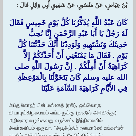
بْنُ عِيَاضٍ، عَنْ مَنْصُورٍ، عَنْ شَقِيقٍ أَبِي وَائِلٍ قَالَ :‏
كَانَ عَبْدُ اللَّهِ يُذَكِّرُنَا كُلَّ يَوْمِ خَمِيسٍ فَقَالَ
لَهُ رَجُلٌ يَا أَبَا عَبْدِ الرَّحْمَنِ إِنَّا نُحِبُّ
حَدِيثَكَ وَنَشْتَهِيهِ وَلَوَدِدْنَا أَنَّكَ حَدَّثْتَنَا كُلَّ
يَوْمٍ ‏.‏ فَقَالَ مَا يَمْنَعُنِي أَنْ أُحَدِّثَكُمْ إِلاَّ
كَرَاهِيَةُ أَنْ أُمِلَّكُمْ ‏.‏ إِنَّ رَسُولَ اللَّهِ صلى
الله عليه وسلم كَانَ يَتَخَوَّلُنَا بِالْمَوْعِظَةِ
فِي الأَيَّامِ كَرَاهِيَةَ السَّآمَةِ عَلَيْنَا
அப்துல்லாஹ் பின் மஸ்ஊத் (ரலி), ஒவ்வொரு
வியாழக்கிழமையும் எங்களுக்கு (ஹதீஸ் அறிவித்து)
அறிவுரை வழங்குவது வழக்கம். இந்நிலையில்
அவர்களிடம் ஒருவர், “அபூஅப்திர் ரஹ்மானே! உங்களின்
ஹதீஸ் அறிவிப்பை நாங்கள் நேசிக்கின்றோம்;