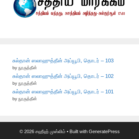
சுல்தான் ஸலாஹுத்தீன் அய்யூபி, தொடர் – 103
by நூருத்தீன்
சுல்தான் ஸலாஹுத்தீன் அய்யூபி, தொடர் – 102
by நூருத்தீன்
சுல்தான் ஸலாஹுத்தீன் அய்யூபி, தொடர் – 101
by நூருத்தீன்
© 2026 சஹீஹ் முஸ்லிம்
• Built with
GeneratePress