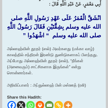
أَبِي مَعْمَرٍ، عَنْ عَبْدِ اللَّهِ قَالَ :‏
انْشَقَّ الْقَمَرُ عَلَى عَهْدِ رَسُولِ اللَّهِ صلى
الله عليه وسلم بِشِقَّتَيْنِ فَقَالَ رَسُولُ اللَّهِ
صلى الله عليه وسلم ‏ “‏ اشْهَدُوا ‏”‏
அல்லாஹ்வின் தூதர் (ஸல்) அவர்களது (மக்கா வாழ்)
காலத்தில் சந்திரன் இரண்டு துண்டுகளாகப் பிளந்தது.
அப்போது அல்லாஹ்வின் தூதர் (ஸல்), “நீங்கள்
(அனைவரும்) சாட்சிகளாக இருங்கள்” என்று
சொன்னார்கள்.
அறிவிப்பாளர் : அப்துல்லாஹ் பின் மஸ்ஊத் (ரலி)
Share this Hadith: