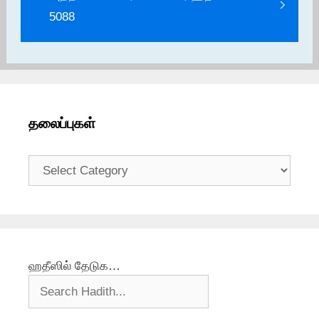
5088
தலைப்புகள்
தலைப்புகள்
ஹதீஸில் தேடுக…