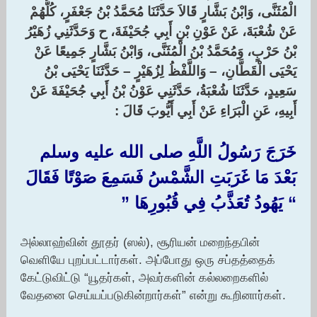
الْمُثَنَّى، وَابْنُ بَشَّارٍ قَالاَ حَدَّثَنَا مُحَمَّدُ بْنُ جَعْفَرٍ، كُلُّهُمْ
عَنْ شُعْبَةَ، عَنْ عَوْنِ بْنِ أَبِي جُحَيْفَةَ، ح وَحَدَّثَنِي زُهَيْرُ
بْنُ حَرْبٍ، وَمُحَمَّدُ بْنُ الْمُثَنَّى، وَابْنُ بَشَّارٍ جَمِيعًا عَنْ
يَحْيَى الْقَطَّانِ، – وَاللَّفْظُ لِزُهَيْرٍ – حَدَّثَنَا يَحْيَى بْنُ
سَعِيدٍ، حَدَّثَنَا شُعْبَةُ، حَدَّثَنِي عَوْنُ بْنُ أَبِي جُحَيْفَةَ عَنْ
أَبِيهِ، عَنِ الْبَرَاءِ عَنْ أَبِي أَيُّوبَ قَالَ :‏
‏خَرَجَ رَسُولُ اللَّهِ صلى الله عليه وسلم
بَعْدَ مَا غَرَبَتِ الشَّمْسُ فَسَمِعَ صَوْتًا فَقَالَ ‏
“‏ يَهُودُ تُعَذَّبُ فِي قُبُورِهَا ‏”‏ ‏
அல்லாஹ்வின் தூதர் (ஸல்), சூரியன் மறைந்தபின்
வெளியே புறப்பட்டார்கள். அப்போது ஒரு சப்தத்தைக்
கேட்டுவிட்டு “யூதர்கள், அவர்களின் கல்லறைகளில்
வேதனை செய்யப்படுகின்றார்கள்” என்று கூறினார்கள்.