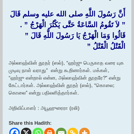
أَنَّ رَسُولَ اللَّهِ صلى الله عليه وسلم قَالَ
‏”‏ لاَ تَقُومُ السَّاعَةُ حَتَّى يَكْثُرَ الْهَرْجُ ‏”‏ ‏.‏
قَالُوا وَمَا الْهَرْجُ يَا رَسُولَ اللَّهِ قَالَ ‏”‏
الْقَتْلُ الْقَتْلُ ‏”‏
அல்லாஹ்வின் தூதர் (ஸல்), “ஹர்ஜு பெருகாத வரை யுக
முடிவு நாள் வராது” என்று கூறினார்கள். மக்கள்,
“ஹர்ஜு என்றால் என்ன, அல்லாஹ்வின் தூதரே?” என்று
கேட்டார்கள். அல்லாஹ்வின் தூதர் (ஸல்), “கொலை;
கொலை” என்று பதிலளித்தார்கள்.
அறிவிப்பாளர் : அபூஹுரைரா (ரலி)
Share this Hadith: