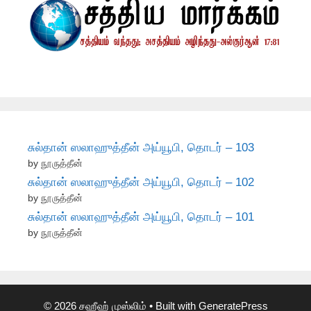
சுல்தான் ஸலாஹுத்தீன் அய்யூபி, தொடர் – 103
by நூருத்தீன்
சுல்தான் ஸலாஹுத்தீன் அய்யூபி, தொடர் – 102
by நூருத்தீன்
சுல்தான் ஸலாஹுத்தீன் அய்யூபி, தொடர் – 101
by நூருத்தீன்
© 2026 சஹீஹ் முஸ்லிம்
• Built with
GeneratePress