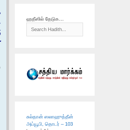
ص
ஹதீஸில் தேடுக…
ح
ف
ك
)
சுல்தான் ஸலாஹுத்தீன்
அய்யூபி, தொடர் – 103