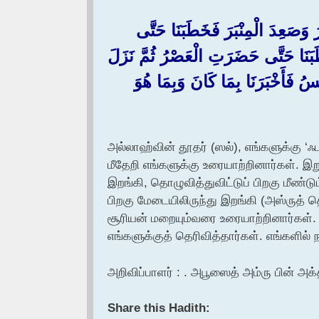
عِدَ الْمِنْبَرَ فَخَطَبَنَا حَتَّى
بَنَا حَتَّى حَضَرَتِ الْعَصْرُ ثُمَّ نَزَلَ
ُ فَأَخْبَرَنَا بِمَا كَانَ وَبِمَا هُوَ
அல்லாஹ்வின் தூதர் (ஸல்), எங்களுக்கு 
மீதேறி எங்களுக்கு உரையாற்றினார்கள். இ
இறங்கி, தொழுவித்துவிட்டுப் பிறகு மீண்
பிறகு மேடையிலிருந்து இறங்கி (அஸ்ருத் 
சூரியன் மறையும்வரை உரையாற்றினார்கள்.
எங்களுக்குத் தெரிவித்தார்கள். எங்களில
அறிவிப்பாளர் : . அபூஸைத் அம்ரு பின் அக்த
Share this Hadith: