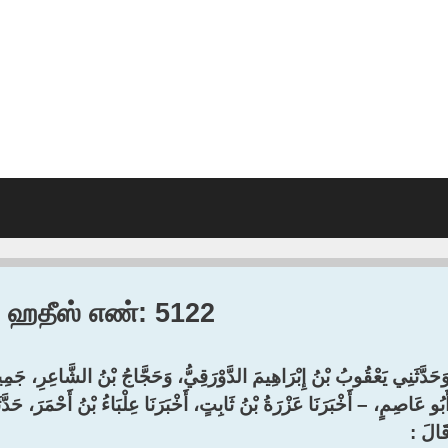
6, ஹதீஸ் எண்: 5122
َحَدَّثَنِي يَعْقُوبُ بْنُ إِبْرَاهِيمَ الدَّوْرَقِيُّ، وَحَجَّاجُ بْنُ الشَّاعِرِ، جَم
أَبُو عَاصِمٍ، – أَخْبَرَنَا عَزْرَةُ بْنُ ثَابِتٍ، أَخْبَرَنَا عِلْبَاءُ بْنُ أَحْمَرَ، 
َالَ :‏