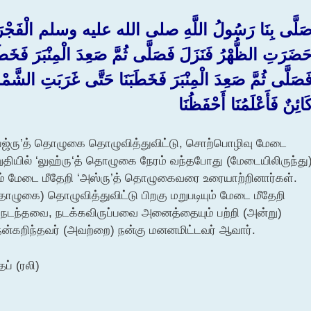
َلَّى بِنَا رَسُولُ اللَّهِ صلى الله عليه وسلم الْفَجْرَ وَصَ
َضَرَتِ الظُّهْرُ فَنَزَلَ فَصَلَّى ثُمَّ صَعِدَ الْمِنْبَرَ فَخَطَ
َصَلَّى ثُمَّ صَعِدَ الْمِنْبَرَ فَخَطَبَنَا حَتَّى غَرَبَتِ الشَّمْس
َائِنٌ فَأَعْلَمُنَا أَحْفَظُنَا ‏
‘ஃபஜ்ரு’த் தொழுகை தொழுவித்துவிட்டு, சொற்பொழிவு மேடை
றுதியில் ‘லுஹ்ரு‘த் தொழுகை நேரம் வந்தபோது (மேடையிலிருந்து
டும் மேடை மீதேறி ‘அஸ்ரு’த் தொழுகைவரை உரையாற்றினார்கள்.
தொழுகை) தொழுவித்துவிட்டு பிறகு மறுபடியும் மேடை மீதேறி
 நடந்தவை, நடக்கவிருப்பவை அனைத்தையும் பற்றி (அன்று)
் நன்கறிந்தவர் (அவற்றை) நன்கு மனனமிட்டவர் ஆவார்.
ப் (ரலி)