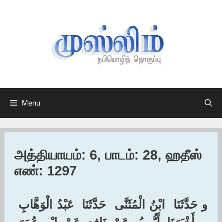
Skip
to
content
Menu
அத்தியாயம்: 6, பாடம்: 28, ஹதீஸ்
எண்: 1297
و حَدَّثَنَا ‏ ‏ابْنُ الْمُثَنَّى ‏ ‏حَدَّثَنَا ‏ ‏عَبْدُ الْوَهَّابِ ‏