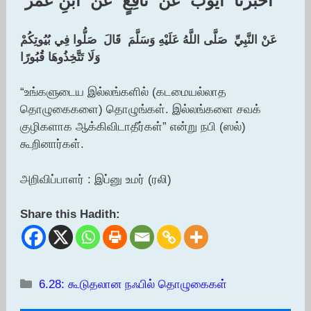
‏أَخْبَرَنَا ‏ ‏أَيُّوبُ ‏ ‏عَنْ ‏ ‏نَافِعٍ ‏ ‏عَنْ ‏ ‏ابْنِ عُمَرَ ‏
‏عَنْ النَّبِيِّ ‏ ‏صَلَّى اللَّهُ عَلَيْهِ وَسَلَّمَ ‏ ‏قَالَ ‏ ‏صَلُّوا فِي بُيُوتِكُمْ
وَلَا تَتَّخِذُوهَا قُبُورًا
“உங்களுடைய இல்லங்களில் (கடமையல்லாத
தொழுகைகளை) தொழுங்கள். இல்லங்களை சவக்
குழிகளாக ஆக்கிவிடாதீர்கள்” என்று நபி (ஸல்)
கூறினார்கள்.
அறிவிப்பாளர் : இப்னு உமர் (ரலி)
Share this Hadith:
Categories
6.28: கூடுதலான நஃபில் தொழுகைகள்