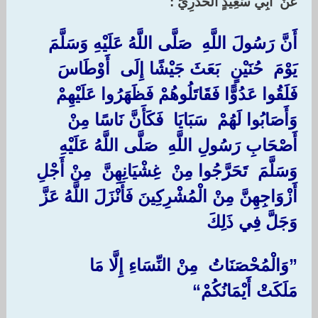
‏عَنْ ‏ ‏أَبِي سَعِيدٍ الْخُدْرِيِّ : ‏
‏أَنَّ رَسُولَ اللَّهِ ‏ ‏صَلَّى اللَّهُ عَلَيْهِ وَسَلَّمَ ‏
‏يَوْمَ ‏ ‏حُنَيْنٍ ‏ ‏بَعَثَ جَيْشًا إِلَى ‏ ‏أَوْطَاسَ ‏
‏فَلَقُوا عَدُوًّا فَقَاتَلُوهُمْ فَظَهَرُوا عَلَيْهِمْ
وَأَصَابُوا لَهُمْ ‏ ‏سَبَايَا ‏ ‏فَكَأَنَّ نَاسًا مِنْ ‏
‏أَصْحَابِ رَسُولِ اللَّهِ ‏ ‏صَلَّى اللَّهُ عَلَيْهِ
وَسَلَّمَ ‏ ‏تَحَرَّجُوا مِنْ ‏ ‏غِشْيَانِهِنَّ ‏ ‏مِنْ أَجْلِ
أَزْوَاجِهِنَّ مِنْ الْمُشْرِكِينَ فَأَنْزَلَ اللَّهُ عَزَّ
وَجَلَّ فِي ذَلِكَ ‏
‏”وَالْمُحْصَنَاتُ ‏ ‏مِنْ النِّسَاءِ إِلَّا مَا
مَلَكَتْ أَيْمَانُكُمْ“ ‏