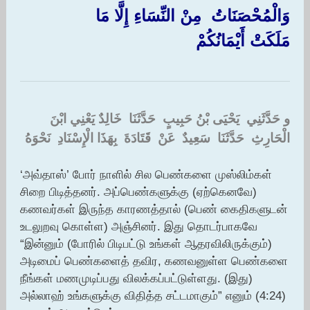
‏وَالْمُحْصَنَاتُ ‏ ‏مِنْ النِّسَاءِ إِلَّا مَا
مَلَكَتْ أَيْمَانُكُمْ
و حَدَّثَنِي ‏ ‏يَحْيَى بْنُ حَبِيبٍ ‏ ‏حَدَّثَنَا ‏ ‏خَالِدٌ يَعْنِي ابْنَ
الْحَارِثِ ‏ ‏حَدَّثَنَا ‏ ‏سَعِيدٌ ‏ ‏عَنْ ‏ ‏قَتَادَةَ ‏ ‏بِهَذَا الْإِسْنَادِ ‏ ‏نَحْوَهُ
‘அவ்தாஸ்’ போர் நாளில் சில பெண்களை முஸ்லிம்கள்
சிறை பிடித்தனர். அப்பெண்களுக்கு (ஏற்கெனவே)
கணவர்கள் இருந்த காரணத்தால் (பெண் கைதிகளுடன்
உடலுறவு கொள்ள) அஞ்சினர். இது தொடர்பாகவே
“இன்னும் (போரில் பிடிபட்டு உங்கள் ஆதரவிலிருக்கும்)
அடிமைப் பெண்களைத் தவிர, கணவனுள்ள பெண்களை
நீங்கள் மணமுடிப்பது விலக்கப்பட்டுள்ளது. (இது)
அல்லாஹ் உங்களுக்கு விதித்த சட்டமாகும்” எனும் (4:24)