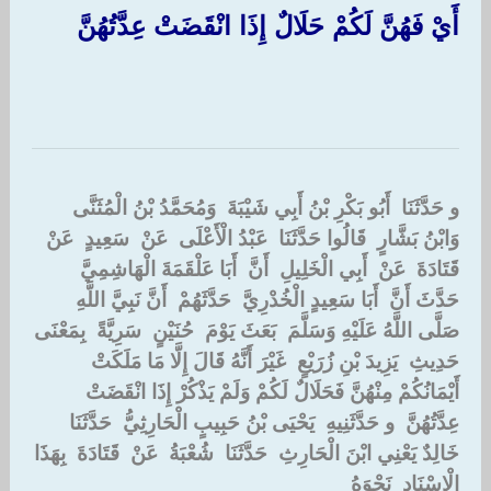
‏أَيْ فَهُنَّ لَكُمْ حَلَالٌ إِذَا انْقَضَتْ عِدَّتُهُنَّ ‏
و حَدَّثَنَا ‏ ‏أَبُو بَكْرِ بْنُ أَبِي شَيْبَةَ ‏ ‏وَمُحَمَّدُ بْنُ الْمُثَنَّى ‏
‏وَابْنُ بَشَّارٍ ‏ ‏قَالُوا حَدَّثَنَا ‏ ‏عَبْدُ الْأَعْلَى ‏ ‏عَنْ ‏ ‏سَعِيدٍ ‏ ‏عَنْ ‏
‏قَتَادَةَ ‏ ‏عَنْ ‏ ‏أَبِي الْخَلِيلِ ‏ ‏أَنَّ ‏ ‏أَبَا عَلْقَمَةَ الْهَاشِمِيَّ ‏
‏حَدَّثَ أَنَّ ‏ ‏أَبَا سَعِيدٍ الْخُدْرِيَّ ‏ ‏حَدَّثَهُمْ ‏ ‏أَنَّ نَبِيَّ اللَّهِ ‏
‏صَلَّى اللَّهُ عَلَيْهِ وَسَلَّمَ ‏ ‏بَعَثَ يَوْمَ ‏ ‏حُنَيْنٍ ‏ ‏سَرِيَّةً ‏ ‏بِمَعْنَى
حَدِيثِ ‏ ‏يَزِيدَ بْنِ زُرَيْعٍ ‏ ‏غَيْرَ أَنَّهُ قَالَ إِلَّا مَا مَلَكَتْ
أَيْمَانُكُمْ مِنْهُنَّ فَحَلَالٌ لَكُمْ وَلَمْ يَذْكُرْ إِذَا انْقَضَتْ
عِدَّتُهُنَّ ‏ ‏و حَدَّثَنِيهِ ‏ ‏يَحْيَى بْنُ حَبِيبٍ الْحَارِثِيُّ ‏ ‏حَدَّثَنَا ‏
‏خَالِدٌ يَعْنِي ابْنَ الْحَارِثِ ‏ ‏حَدَّثَنَا ‏ ‏شُعْبَةُ ‏ ‏عَنْ ‏ ‏قَتَادَةَ ‏ ‏بِهَذَا
الْإِسْنَادِ ‏ ‏نَحْوَهُ