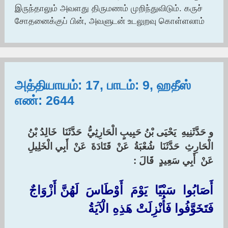
இருந்தாலும் அவளது திருமணம் முறிந்துவிடும். கருச்
சோதனைக்குப் பின், அவளுடன் உடலுறவு கொள்ளலாம்
அத்தியாயம்: 17, பாடம்: 9, ஹதீஸ்
எண்: 2644
‏و حَدَّثَنِيهِ ‏ ‏يَحْيَى بْنُ حَبِيبٍ الْحَارِثِيُّ ‏ ‏حَدَّثَنَا ‏ ‏خَالِدُ بْنُ
الْحَارِثِ ‏ ‏حَدَّثَنَا ‏ ‏شُعْبَةُ ‏ ‏عَنْ ‏ ‏قَتَادَةَ ‏ ‏عَنْ ‏ ‏أَبِي الْخَلِيلِ ‏
‏عَنْ ‏ ‏أَبِي سَعِيدٍ ‏ ‏قَالَ : ‏
أَصَابُوا ‏ ‏سَبْيًا ‏ ‏يَوْمَ ‏ ‏أَوْطَاسَ ‏ ‏لَهُنَّ أَزْوَاجٌ
فَتَخَوَّفُوا فَأُنْزِلَتْ هَذِهِ الْآيَةُ ‏