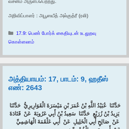
வசனம் அருளப்பெற்றது.
அறிவிப்பாளர் : அபூஸயீத் அல்குத்ரீ (ரலி)
Categories
17.9: பெண் போர்க் கைதியுடன் உடலுறவு
கொள்ளலாம்
அத்தியாயம்: 17, பாடம்: 9, ஹதீஸ்
எண்: 2643
‏حَدَّثَنَا ‏ ‏عُبَيْدُ اللَّهِ بْنُ عُمَرَ بْنِ مَيْسَرَةَ الْقَوَارِيرِيُّ ‏ ‏حَدَّثَنَا
‏ ‏يَزِيدُ بْنُ زُرَيْعٍ ‏ ‏حَدَّثَنَا ‏ ‏سَعِيدُ بْنُ أَبِي عَرُوبَةَ ‏ ‏عَنْ ‏ ‏قَتَادَةَ
‏ ‏عَنْ ‏ ‏صَالِحٍ أَبِي الْخَلِيلِ ‏ ‏عَنْ ‏ ‏أَبِي عَلْقَمَةَ الْهَاشِمِيِّ ‏