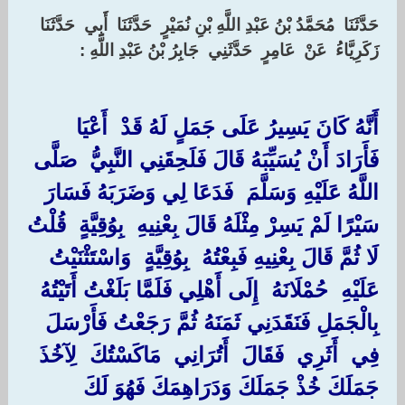
‏حَدَّثَنَا ‏ ‏مُحَمَّدُ بْنُ عَبْدِ اللَّهِ بْنِ نُمَيْرٍ ‏ ‏حَدَّثَنَا ‏ ‏أَبِي ‏ ‏حَدَّثَنَا ‏
‏زَكَرِيَّاءُ ‏ ‏عَنْ ‏ ‏عَامِرٍ ‏ ‏حَدَّثَنِي ‏ ‏جَابِرُ بْنُ عَبْدِ اللَّهِ : ‏
أَنَّهُ كَانَ يَسِيرُ عَلَى جَمَلٍ لَهُ قَدْ ‏ ‏أَعْيَا ‏
‏فَأَرَادَ أَنْ يُسَيِّبَهُ قَالَ فَلَحِقَنِي النَّبِيُّ ‏ ‏صَلَّى
اللَّهُ عَلَيْهِ وَسَلَّمَ ‏ ‏فَدَعَا لِي وَضَرَبَهُ فَسَارَ
سَيْرًا لَمْ يَسِرْ مِثْلَهُ قَالَ بِعْنِيهِ ‏ ‏بِوُقِيَّةٍ ‏ ‏قُلْتُ
لَا ثُمَّ قَالَ بِعْنِيهِ فَبِعْتُهُ ‏ ‏بِوُقِيَّةٍ ‏ ‏وَاسْتَثْنَيْتُ
عَلَيْهِ ‏ ‏حُمْلَانَهُ ‏ ‏إِلَى أَهْلِي فَلَمَّا بَلَغْتُ أَتَيْتُهُ
بِالْجَمَلِ فَنَقَدَنِي ثَمَنَهُ ثُمَّ رَجَعْتُ فَأَرْسَلَ
فِي ‏ ‏أَثَرِي ‏ ‏فَقَالَ ‏ ‏أَتُرَانِي ‏ ‏مَاكَسْتُكَ ‏ ‏لِآخُذَ
جَمَلَكَ خُذْ جَمَلَكَ وَدَرَاهِمَكَ فَهُوَ لَكَ ‏