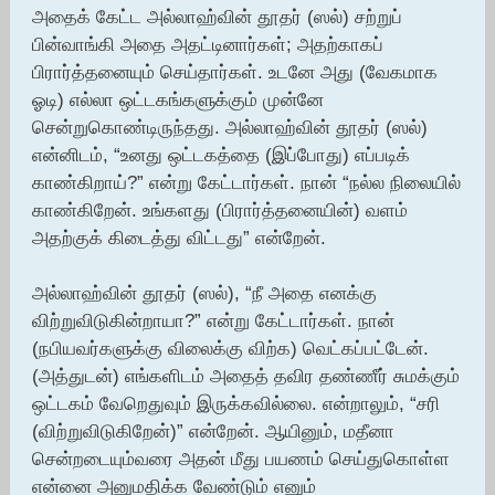
அதைக் கேட்ட அல்லாஹ்வின் தூதர் (ஸல்) சற்றுப்
பின்வாங்கி அதை அதட்டினார்கள்; அதற்காகப்
பிரார்த்தனையும் செய்தார்கள். உடனே அது (வேகமாக
ஓடி) எல்லா ஒட்டகங்களுக்கும் முன்னே
சென்றுகொண்டிருந்தது. அல்லாஹ்வின் தூதர் (ஸல்)
என்னிடம், “உனது ஒட்டகத்தை (இப்போது) எப்படிக்
காண்கிறாய்?” என்று கேட்டார்கள். நான் “நல்ல நிலையில்
காண்கிறேன். உங்களது (பிரார்த்தனையின்) வளம்
அதற்குக் கிடைத்து விட்டது” என்றேன்.
அல்லாஹ்வின் தூதர் (ஸல்), “நீ அதை எனக்கு
விற்றுவிடுகின்றாயா?” என்று கேட்டார்கள். நான்
(நபியவர்களுக்கு விலைக்கு விற்க) வெட்கப்பட்டேன்.
(அத்துடன்) எங்களிடம் அதைத் தவிர தண்ணீர் சுமக்கும்
ஒட்டகம் வேறெதுவும் இருக்கவில்லை. என்றாலும், “சரி
(விற்றுவிடுகிறேன்)” என்றேன். ஆயினும், மதீனா
சென்றடையும்வரை அதன் மீது பயணம் செய்துகொள்ள
என்னை அனுமதிக்க வேண்டும் எனும்