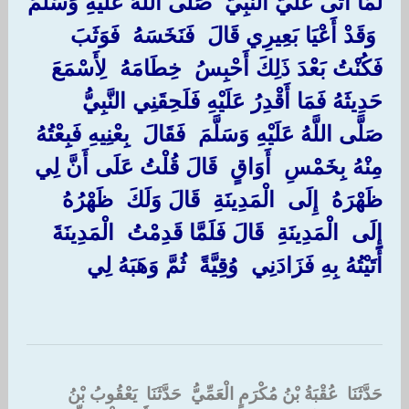
لَمَّا أَتَى عَلَيَّ النَّبِيُّ ‏ ‏صَلَّى اللَّهُ عَلَيْهِ وَسَلَّمَ
‏ ‏وَقَدْ أَعْيَا بَعِيرِي قَالَ ‏ ‏فَنَخَسَهُ ‏ ‏فَوَثَبَ
فَكُنْتُ بَعْدَ ذَلِكَ أَحْبِسُ ‏ ‏خِطَامَهُ ‏ ‏لِأَسْمَعَ
حَدِيثَهُ فَمَا أَقْدِرُ عَلَيْهِ فَلَحِقَنِي النَّبِيُّ ‏
‏صَلَّى اللَّهُ عَلَيْهِ وَسَلَّمَ ‏ ‏فَقَالَ ‏ ‏بِعْنِيهِ فَبِعْتُهُ
مِنْهُ بِخَمْسِ ‏ ‏أَوَاقٍ ‏ ‏قَالَ قُلْتُ عَلَى أَنَّ لِي ‏
‏ظَهْرَهُ ‏ ‏إِلَى ‏ ‏الْمَدِينَةِ ‏ ‏قَالَ وَلَكَ ‏ ‏ظَهْرُهُ ‏
‏إِلَى ‏ ‏الْمَدِينَةِ ‏ ‏قَالَ فَلَمَّا قَدِمْتُ ‏ ‏الْمَدِينَةَ ‏
‏أَتَيْتُهُ بِهِ فَزَادَنِي ‏ ‏وُقِيَّةً ‏ ‏ثُمَّ وَهَبَهُ لِي
‏
حَدَّثَنَا ‏ ‏عُقْبَةُ بْنُ مُكْرَمٍ الْعَمِّيُّ ‏ ‏حَدَّثَنَا ‏ ‏يَعْقُوبُ بْنُ