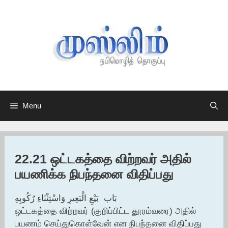
Skip
to
content
Menu
22.21 ஒட்டகத்தை விற்றவர் அதில்
பயணிக்க நிபந்தனை விதிப்பது
‏بَاب ‏ ‏بَيْعِ الْبَعِيرِ وَاسْتِثْنَاءِ رُكُوبِهِ
ஒட்டகத்தை விற்றவர் (குறிப்பிட்ட தூரம்வரை) அதில்
பயணம் செய்துகொள்வேன் என நிபந்தனை விதிப்பது