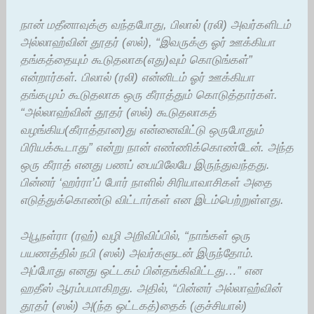
நான் மதீனாவுக்கு வந்தபோது, பிலால் (ரலி) அவர்களிடம்
அல்லாஹ்வின் தூதர் (ஸல்), “இவருக்கு ஓர் ஊக்கியா
தங்கத்தையும் கூடுதலாக(எது)வும் கொடுங்கள்”
என்றார்கள். பிலால் (ரலி) என்னிடம் ஓர் ஊக்கியா
தங்கமும் கூடுதலாக ஒரு கீராத்தும் கொடுத்தார்கள்.
“அல்லாஹ்வின் தூதர் (ஸல்) கூடுதலாகத்
வழங்கிய(கீராத்தான)து என்னைவிட்டு ஒருபோதும்
பிரியக்கூடாது” என்று நான் எண்ணிக்கொண்டேன். அந்த
ஒரு கீராத் எனது பணப் பையிலேயே இருந்துவந்தது.
பின்னர் ‘ஹர்ரா’ப் போர் நாளில் சிரியாவாசிகள் அதை
எடுத்துக்கொண்டு விட்டார்கள் என இடம்பெற்றுள்ளது.
அபூநள்ரா (ரஹ்) வழி அறிவிப்பில், “நாங்கள் ஒரு
பயணத்தில் நபி (ஸல்) அவர்களுடன் இருந்தோம்.
அப்போது எனது ஒட்டகம் பின்தங்கிவிட்டது…” என
ஹதீஸ் ஆரம்பமாகிறது. அதில், “பின்னர் அல்லாஹ்வின்
தூதர் (ஸல்) அ(ந்த ஒட்டகத்)தைக் (குச்சியால்)