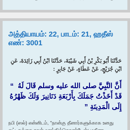
அத்தியாயம்: 22, பாடம்: 21, ஹதீஸ்
எண்: 3001
حَدَّثَنَا أَبُو بَكْرِ بْنُ أَبِي شَيْبَةَ، حَدَّثَنَا ابْنُ أَبِي زَائِدَةَ، عَنِ
ابْنِ جُرَيْجٍ، عَنْ عَطَاءٍ، عَنْ جَابِرٍ : ‏
أَنَّ النَّبِيَّ صلى الله عليه وسلم قَالَ لَهُ ‏ “‏
قَدْ أَخَذْتُ جَمَلَكَ بِأَرْبَعَةِ دَنَانِيرَ وَلَكَ ظَهْرُهُ
إِلَى الْمَدِينَةِ ‏”‏
நபி (ஸல்) என்னிடம், “நான்கு தீனார்களுக்காக உனது