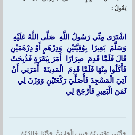
‏
‏يَقُولُ :
اشْتَرَى مِنِّي رَسُولُ اللَّهِ ‏ ‏صَلَّى اللَّهُ عَلَيْهِ
وَسَلَّمَ ‏ ‏بَعِيرًا ‏ ‏بِوُقِيَّتَيْنِ ‏ ‏وَدِرْهَمٍ أَوْ دِرْهَمَيْنِ
قَالَ فَلَمَّا قَدِمَ ‏ ‏صِرَارًا ‏ ‏أَمَرَ بِبَقَرَةٍ فَذُبِحَتْ
فَأَكَلُوا مِنْهَا فَلَمَّا قَدِمَ ‏ ‏الْمَدِينَةَ ‏ ‏أَمَرَنِي أَنْ
آتِيَ الْمَسْجِدَ فَأُصَلِّيَ رَكْعَتَيْنِ وَوَزَنَ لِي
ثَمَنَ الْبَعِيرِ فَأَرْجَحَ لِي
‏
حَدَّثَنِي ‏ ‏يَحْيَى بْنُ حَبِيبٍ الْحَارِثِيُّ ‏ ‏حَدَّثَنَا ‏ ‏خَالِدُ بْنُ