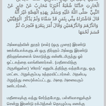
الْحَارِثِ ‏ ‏حَدَّثَنَا ‏ ‏شُعْبَةُ ‏ ‏أَخْبَرَنَا ‏ ‏مُحَارِبٌ ‏ ‏عَنْ ‏ ‏جَابِرٍ ‏ ‏عَنْ
النَّبِيِّ ‏ ‏صَلَّى اللَّهُ عَلَيْهِ وَسَلَّمَ ‏ ‏بِهَذِهِ الْقِصَّةِ غَيْرَ أَنَّهُ
قَالَ فَاشْتَرَاهُ مِنِّي بِثَمَنٍ قَدْ سَمَّاهُ وَلَمْ يَذْكُرْ ‏ ‏الْوُقِيَّتَيْنِ
‏ ‏وَالدِّرْهَمَ وَالدِّرْهَمَيْنِ وَقَالَ أَمَرَ بِبَقَرَةٍ فَنُحِرَتْ ثُمَّ
قَسَمَ لَحْمَهَا
அல்லாஹ்வின் தூதர் (ஸல்) (ஒரு முறை) இரண்டு
ஊக்கியாக்களுடன் ஒரு திர்ஹம் அல்லது இரண்டு
திர்ஹங்களைக் கொடுத்து என்னிடமிருந்து ஓர்
ஒட்டகத்தை வாங்கினார்கள். (மதீனாவிற்கு
அருகிலுள்ள) ‘ஸிரார்’ எனுமிடத்திற்கு வந்தபோது, ஒரு
மாட்டை அறுக்கும்படி உத்தரவிட்டார்கள். அதன்படி
அறு(த்து சமை)க்கப்பட்டது. அதை அனைவரும்
உண்டார்கள்.
மதீனாவுக்கு வந்து சேர்ந்தபோது, பள்ளிவாசலுக்குச்
சென்று இரண்டு ரக்அத்கள் தொழும்படி எனக்கு