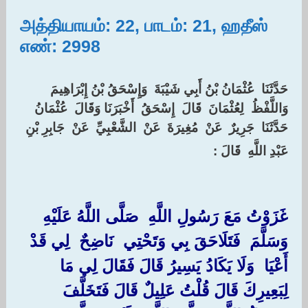
அத்தியாயம்: 22, பாடம்: 21, ஹதீஸ்
எண்: 2998
‏حَدَّثَنَا ‏ ‏عُثْمَانُ بْنُ أَبِي شَيْبَةَ ‏ ‏وَإِسْحَقُ بْنُ إِبْرَاهِيمَ ‏
‏وَاللَّفْظُ ‏ ‏لِعُثْمَانَ ‏ ‏قَالَ ‏ ‏إِسْحَقُ ‏ ‏أَخْبَرَنَا وَقَالَ ‏ ‏عُثْمَانُ ‏
‏حَدَّثَنَا ‏ ‏جَرِيرٌ ‏ ‏عَنْ ‏ ‏مُغِيرَةَ ‏ ‏عَنْ ‏ ‏الشَّعْبِيِّ ‏ ‏عَنْ ‏ ‏جَابِرِ بْنِ
‏
عَبْدِ اللَّهِ ‏ ‏قَالَ :
غَزَوْتُ مَعَ رَسُولِ اللَّهِ ‏ ‏صَلَّى اللَّهُ عَلَيْهِ
وَسَلَّمَ ‏ ‏فَتَلَاحَقَ بِي وَتَحْتِي ‏ ‏نَاضِحٌ ‏ ‏لِي قَدْ ‏
‏أَعْيَا ‏ ‏وَلَا يَكَادُ يَسِيرُ قَالَ فَقَالَ لِي مَا
لِبَعِيرِكَ قَالَ قُلْتُ عَلِيلٌ قَالَ فَتَخَلَّفَ