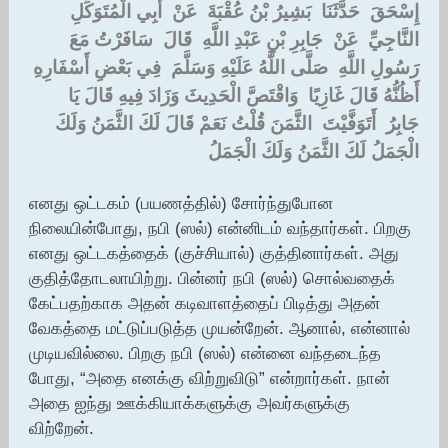
إِسْحَقَ ‏ ‏حَدَّثَنَا ‏ ‏بَشِيرُ بْنُ عُقْبَةَ ‏ ‏عَنْ ‏ ‏أَبِي الْمُتَوَكِّلِ
النَّاجِيِّ ‏ ‏عَنْ ‏ ‏جَابِرِ بْنِ عَبْدِ اللَّهِ ‏ ‏قَالَ ‏ ‏سَافَرْتُ مَعَ
رَسُولِ اللَّهِ ‏ ‏صَلَّى اللَّهُ عَلَيْهِ وَسَلَّمَ ‏ ‏فِي بَعْضِ أَسْفَارِهِ
أَظُنُّهُ قَالَ غَازِيًا ‏ ‏وَاقْتَصَّ الْحَدِيثَ وَزَادَ فِيهِ قَالَ يَا ‏
‏جَابِرُ ‏ ‏أَتَوَفَّيْتَ ‏ ‏الثَّمَنَ قُلْتُ نَعَمْ قَالَ لَكَ الثَّمَنُ وَلَكَ
الْجَمَلُ لَكَ الثَّمَنُ وَلَكَ الْجَمَلُ
எனது ஒட்டகம் (பயணத்தில்) சோர்ந்துபோன
நிலையின்போது, நபி (ஸல்) என்னிடம் வந்தார்கள். பிறகு
எனது ஒட்டகத்தைக் (குச்சியால்) குத்தினார்கள். அது
குதித்தோடலாயிற்று. பின்னர் நபி (ஸல்) சொல்வதைக்
கேட்பதற்காக அதன் கடிவாளத்தைப் பிடித்து அதன்
வேகத்தை மட்டுப்படுத்த முயன்றேன். ஆனால், என்னால்
முடியவில்லை. பிறகு நபி (ஸல்) என்னை வந்தடைந்த
போது, “அதை எனக்கு விற்றுவிடு” என்றார்கள். நான்
அதை ஐந்து ஊக்கியாக்களுக்கு அவர்களுக்கு
விற்றேன்.