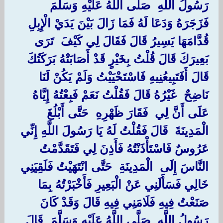
رَسُولُ اللَّهِ ‏ ‏صَلَّى اللَّهُ عَلَيْهِ وَسَلَّمَ ‏
‏فَزَجَرَهُ وَدَعَا لَهُ فَمَا زَالَ بَيْنَ يَدَيْ الْإِبِلِ
قُدَّامَهَا يَسِيرُ قَالَ فَقَالَ لِي كَيْفَ ‏ ‏تَرَى
بَعِيرَكَ قَالَ قُلْتُ بِخَيْرٍ قَدْ أَصَابَتْهُ بَرَكَتُكَ
قَالَ أَفَتَبِيعُنِيهِ فَاسْتَحْيَيْتُ وَلَمْ يَكُنْ لَنَا ‏
‏نَاضِحٌ ‏ ‏غَيْرُهُ قَالَ فَقُلْتُ نَعَمْ فَبِعْتُهُ إِيَّاهُ
عَلَى أَنَّ لِي ‏ ‏فَقَارَ ظَهْرِهِ ‏ ‏حَتَّى أَبْلُغَ ‏
‏الْمَدِينَةَ ‏ ‏قَالَ فَقُلْتُ لَهُ يَا رَسُولَ اللَّهِ إِنِّي
عَرُوسٌ فَاسْتَأْذَنْتُهُ فَأَذِنَ لِي فَتَقَدَّمْتُ
النَّاسَ إِلَى ‏ ‏الْمَدِينَةِ ‏ ‏حَتَّى انْتَهَيْتُ فَلَقِيَنِي
خَالِي فَسَأَلَنِي عَنْ الْبَعِيرِ فَأَخْبَرْتُهُ بِمَا
صَنَعْتُ فِيهِ فَلَامَنِي فِيهِ قَالَ وَقَدْ كَانَ
رَسُولُ اللَّهِ ‏ ‏صَلَّى اللَّهُ عَلَيْهِ وَسَلَّمَ ‏ ‏قَالَ