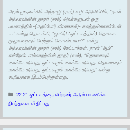
அபுல் முதவக்கில் அந்நாஜி (ரஹ்) வழி அறிவிப்பில், “நான்
அல்லாஹ்வின் தூதர் (ஸல்) அவர்களுடன் ஒரு
பயணத்தில் -(அறப்போர் வீரனாகக்)- கலந்துகொண்டேன்
…” என்று தொடங்கி, “ஜாபிர்! (ஒட்டகத்தின்) தொகை
முழுவதையும் பெற்றுக் கொண்டாயா?” என்று
அல்லாஹ்வின் தூதர் (ஸல்) கேட்டார்கள். நான் “ஆம்”
என்றேன். அல்லாஹ்வின் தூதர் (ஸல்), “தொகையும்
உனக்கே உரியது; ஒட்டகமும் உனக்கே உரியது. தொகையும்
உனக்கே உரியது; ஒட்டகமும் உனக்கே உரியது” என்று
கூறியதாக இடம்பெற்றுள்ளது.
Categories
22.21 ஒட்டகத்தை விற்றவர் அதில் பயணிக்க
நிபந்தனை விதிப்பது