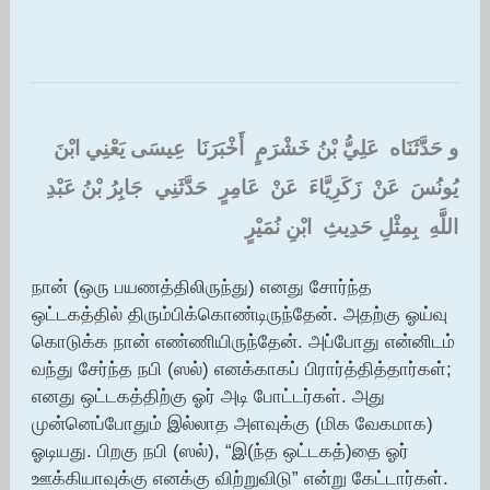
و حَدَّثَنَاه ‏ ‏عَلِيُّ بْنُ خَشْرَمٍ ‏ ‏أَخْبَرَنَا ‏ ‏عِيسَى يَعْنِي ابْنَ
يُونُسَ ‏ ‏عَنْ ‏ ‏زَكَرِيَّاءَ ‏ ‏عَنْ ‏ ‏عَامِرٍ ‏ ‏حَدَّثَنِي ‏ ‏جَابِرُ بْنُ عَبْدِ
اللَّهِ ‏ ‏بِمِثْلِ حَدِيثِ ‏ ‏ابْنِ نُمَيْرٍ
நான் (ஒரு பயணத்திலிருந்து) எனது சோர்ந்த
ஒட்டகத்தில் திரும்பிக்கொண்டிருந்தேன். அதற்கு ஓய்வு
கொடுக்க நான் எண்ணியிருந்தேன். அப்போது என்னிடம்
வந்து சேர்ந்த நபி (ஸல்) எனக்காகப் பிரார்த்தித்தார்கள்;
எனது ஒட்டகத்திற்கு ஓர் அடி போட்டர்கள். அது
முன்னெப்போதும் இல்லாத அளவுக்கு (மிக வேகமாக)
ஓடியது. பிறகு நபி (ஸல்), “இ(ந்த ஒட்டகத்)தை ஓர்
ஊக்கியாவுக்கு எனக்கு விற்றுவிடு” என்று கேட்டார்கள்.