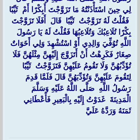
لِي حِينَ اسْتَأْذَنْتُهُ مَا تَزَوَّجْتَ أَبِكْرًا أَمْ ‏ ‏ثَيِّبًا
‏ ‏فَقُلْتُ لَهُ تَزَوَّجْتُ ‏ ‏ثَيِّبًا ‏ ‏قَالَ ‏ ‏أَفَلَا تَزَوَّجْتَ
بِكْرًا تُلَاعِبُكَ وَتُلَاعِبُهَا فَقُلْتُ لَهُ يَا رَسُولَ
اللَّهِ تُوُفِّيَ وَالِدِي أَوْ اسْتُشْهِدَ وَلِي أَخَوَاتٌ
صِغَارٌ فَكَرِهْتُ أَنْ أَتَزَوَّجَ إِلَيْهِنَّ مِثْلَهُنَّ فَلَا
تُؤَدِّبُهُنَّ وَلَا تَقُومُ عَلَيْهِنَّ فَتَزَوَّجْتُ ‏ ‏ثَيِّبًا ‏
‏لِتَقُومَ عَلَيْهِنَّ وَتُؤَدِّبَهُنَّ قَالَ فَلَمَّا قَدِمَ
رَسُولُ اللَّهِ ‏ ‏صَلَّى اللَّهُ عَلَيْهِ وَسَلَّمَ ‏
‏الْمَدِينَةَ ‏ ‏غَدَوْتُ إِلَيْهِ بِالْبَعِيرِ فَأَعْطَانِي
ثَمَنَهُ وَرَدَّهُ عَلَيَّ