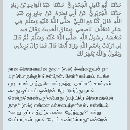
‏حَدَّثَنَا ‏ ‏أَبُو كَامِلٍ الْجَحْدَرِيُّ ‏ ‏حَدَّثَنَا ‏ ‏عَبْدُ الْوَاحِدِ بْنُ زِيَادٍ ‏
‏حَدَّثَنَا ‏ ‏الْجُرَيْرِيُّ ‏ ‏عَنْ ‏ ‏أَبِي نَضْرَةَ ‏ ‏عَنْ ‏ ‏جَابِرِ بْنِ عَبْدِ
اللَّهِ ‏ ‏قَالَ ‏ ‏كُنَّا مَعَ النَّبِيِّ ‏ ‏صَلَّى اللَّهُ عَلَيْهِ وَسَلَّمَ ‏ ‏فِي
سَفَرٍ فَتَخَلَّفَ ‏ ‏نَاضِحِي ‏ ‏وَسَاقَ الْحَدِيثَ وَقَالَ فِيهِ ‏
‏فَنَخَسَهُ ‏ ‏رَسُولُ اللَّهِ ‏ ‏صَلَّى اللَّهُ عَلَيْهِ وَسَلَّمَ ‏ ‏ثُمَّ قَالَ
لِي ارْكَبْ بِاسْمِ اللَّهِ وَزَادَ أَيْضًا قَالَ فَمَا زَالَ يَزِيدُنِي
وَيَقُولُ وَاللَّهُ يَغْفِرُ لَكَ
நான் அல்லாஹ்வின் தூதர் (ஸல்) அவர்களுடன் ஓர்
அறப்போருக்குச் சென்றேன். சோர்ந்துபோய், நடக்க
முடியாமல் நடந்துகொண்டிருந்த, தண்ணீர் சுமக்கும்
எனது ஒட்டகம் ஒன்றின் மீது அமர்ந்து நான்
சென்றுகொண்டிருந்தபோது (வழியில்) அல்லாஹ்வின்
தூதர் (ஸல்) என்னை வந்தடைந்தார்கள். என்னிடம்,
“உனது ஒட்டகத்திற்கு என்ன நேர்ந்தது?” என்று
கேட்டார்கள். நான் “நோய் கண்டுள்ளது” என்றேன்.