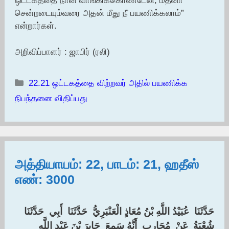
ஒட்டகத்தை நான் வாங்கிக்கொண்டேன்; மதீனா
சென்றடையும்வரை அதன் மீது நீ பயணிக்கலாம்”
என்றார்கள்.
அறிவிப்பாளர் : ஜாபிர் (ரலி)
Categories
22.21 ஒட்டகத்தை விற்றவர் அதில் பயணிக்க
நிபந்தனை விதிப்பது
அத்தியாயம்: 22, பாடம்: 21, ஹதீஸ்
எண்: 3000
‏حَدَّثَنَا ‏ ‏عُبَيْدُ اللَّهِ بْنُ مُعَاذٍ الْعَنْبَرِيُّ ‏ ‏حَدَّثَنَا ‏ ‏أَبِي ‏ ‏حَدَّثَنَا ‏
‏شُعْبَةُ ‏ ‏عَنْ ‏ ‏مُحَارِبٍ ‏ ‏أَنَّهُ سَمِعَ ‏ ‏جَابِرَ بْنَ عَبْدِ اللَّهِ ‏