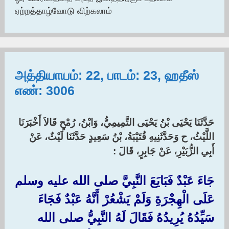
ஏற்றத்தாழ்வோடு விற்கலாம்
அத்தியாயம்: 22, பாடம்: 23, ஹதீஸ்
எண்: 3006
حَدَّثَنَا يَحْيَى بْنُ يَحْيَى التَّمِيمِيُّ، وَابْنُ، رُمْحٍ قَالاَ أَخْبَرَنَا
اللَّيْثُ، ح وَحَدَّثَنِيهِ قُتَيْبَةُ، بْنُ سَعِيدٍ حَدَّثَنَا لَيْثٌ، عَنْ
أَبِي الزُّبَيْرِ، عَنْ جَابِرٍ، قَالَ :‏
جَاءَ عَبْدٌ فَبَايَعَ النَّبِيَّ صلى الله عليه وسلم
عَلَى الْهِجْرَةِ وَلَمْ يَشْعُرْ أَنَّهُ عَبْدٌ فَجَاءَ
سَيِّدُهُ يُرِيدُهُ فَقَالَ لَهُ النَّبِيُّ صلى الله