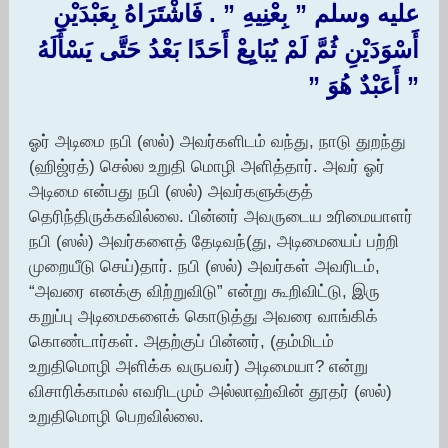
عليه وسلم ‏”‏ بِعْنِيهِ ‏”‏ ‏.‏ فَاشْتَرَاهُ بِعَبْدَيْنِ
أَسْوَدَيْنِ ثُمَّ لَمْ يُبَايِعْ أَحَدًا بَعْدُ حَتَّى يَسْأَلَهُ
‏”‏ أَعَبْدٌ هُوَ ‏”‏
ஓர் அடிமை நபி (ஸல்) அவர்களிடம் வந்து, நாடு துறந்து
(ஹிஜ்ரத்) செல்ல உறுதி மொழி அளித்தார். அவர் ஓர்
அடிமை என்பது நபி (ஸல்) அவர்களுக்குத்
தெரிந்திருக்கவில்லை. பின்னர் அவருடைய உரிமையாளர்
நபி (ஸல்) அவர்களைத் தேடிவந்(து, அடிமையைப் பற்றி
முறையீடு செய்)தார். நபி (ஸல்) அவர்கள் அவரிடம்,
“அவரை எனக்கு விற்றுவிடு” என்று கூறிவிட்டு, இரு
கறுப்பு அடிமைகளைக் கொடுத்து அவரை வாங்கிக்
கொண்டார்கள். அதற்குப் பின்னர், (தம்மிடம்
உறுதிமொழி அளிக்க வருபவர்) அடிமையா? என்று
விசாரிக்காமல் எவரிடமும் அல்லாஹ்வின் தூதர் (ஸல்)
உறுதிமொழி பெறவில்லை.