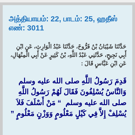
அத்தியாயம்: 22, பாடம்: 25, ஹதீஸ்
எண்: 3011
حَدَّثَنَا شَيْبَانُ بْنُ فَرُّوخَ، حَدَّثَنَا عَبْدُ الْوَارِثِ، عَنِ ابْنِ
أَبِي نَجِيحٍ، حَدَّثَنِي عَبْدُ اللَّهِ، بْنُ كَثِيرٍ عَنْ أَبِي الْمِنْهَالِ،
عَنِ ابْنِ عَبَّاسٍ قَالَ :‏ ‏
قَدِمَ رَسُولُ اللَّهِ صلى الله عليه وسلم
وَالنَّاسُ يُسْلِفُونَ فَقَالَ لَهُمْ رَسُولُ اللَّهِ
صلى الله عليه وسلم ‏ “‏ مَنْ أَسْلَفَ فَلاَ
يُسْلِفْ إِلاَّ فِي كَيْلٍ مَعْلُومٍ وَوَزْنٍ مَعْلُومٍ ‏”‏