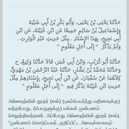
حَدَّثَنَا يَحْيَى بْنُ يَحْيَى، وَأَبُو بَكْرِ بْنُ أَبِي شَيْبَةَ
وَإِسْمَاعِيلُ بْنُ سَالِمٍ جَمِيعًا عَنِ ابْنِ عُيَيْنَةَ، عَنِ ابْنِ
أَبِي نَجِيحٍ، بِهَذَا الإِسْنَادِ ‏.‏ مِثْلَ حَدِيثِ عَبْدِ الْوَارِثِ ‏.‏
وَلَمْ يَذْكُرْ ‏ “‏ إِلَى أَجَلٍ مَعْلُومٍ ‏”‏ ‏
حَدَّثَنَا أَبُو كُرَيْبٍ، وَابْنُ أَبِي عُمَرَ، قَالاَ حَدَّثَنَا وَكِيعٌ، ح
وَحَدَّثَنَا مُحَمَّدُ بْنُ بَشَّارٍ، حَدَّثَنَا عَبْدُ الرَّحْمَنِ بْنُ مَهْدِيٍّ،
كِلاَهُمَا عَنْ سُفْيَانَ، عَنِ ابْنِ أَبِي نَجِيحٍ، بِإِسْنَادِهِمْ مِثْلَ
حَدِيثِ ابْنِ عُيَيْنَةَ يَذْكُرُ فِيهِ ‏ “‏ إِلَى أَجَلٍ مَعْلُومٍ ‏”‏
அல்லாஹ்வின் தூதர் (ஸல்) (புலம்பெயர்ந்து மதீனாவுக்கு)
வந்தபோது, (பொருளுக்கு) மக்கள் முன்பணம்
செலுத்திவந்தனர். அப்போது அல்லாஹ்வின் தூதர் (ஸல்),
“முன்பணம் கொடுப்பவர், குறிப்பிட்ட அளவுக்காகவும்