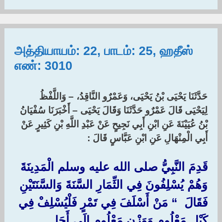
அத்தியாயம்: 22, பாடம்: 25, ஹதீஸ்
எண்: 3010
حَدَّثَنَا يَحْيَى بْنُ يَحْيَى، وَعَمْرٌو النَّاقِدُ، – وَاللَّفْظُ
لِيَحْيَى قَالَ عَمْرٌو حَدَّثَنَا وَقَالَ يَحْيَى – أَخْبَرَنَا سُفْيَانُ
بْنُ عُيَيْنَةَ عَنِ ابْنِ أَبِي نَجِيحٍ عَنْ عَبْدِ اللَّهِ بْنِ كَثِيرٍ عَنْ
أَبِي الْمِنْهَالِ عَنِ ابْنِ عَبَّاسٍ قَالَ :‏ ‏
قَدِمَ النَّبِيُّ صلى الله عليه وسلم الْمَدِينَةَ
وَهُمْ يُسْلِفُونَ فِي الثِّمَارِ السَّنَةَ وَالسَّنَتَيْنِ
فَقَالَ ‏ “‏ مَنْ أَسْلَفَ فِي تَمْرٍ فَلْيُسْلِفْ فِي
كَيْلٍ مَعْلُومٍ وَوَزْنٍ مَعْلُومٍ إِلَى أَجَلٍ