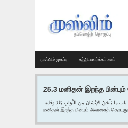
Skip
to
content
முஸ்லிம் முகப்பு
சத்தியமார்க்கம்.காம்
25.3 மனிதன் இறந்த பின்பும
باب مَا يَلْحَقُ الإِنْسَانَ مِنَ الثَّوَابِ بَعْدَ وَفَاتِهِ ‏‏
மனிதன் இறந்த பின்பும் அவனைத் தொடரு