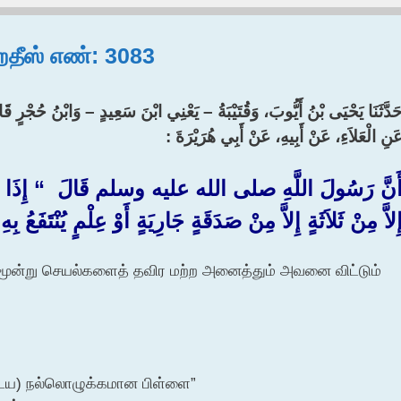
 ஹதீஸ் எண்: 3083
حَدَّثَنَا يَحْيَى بْنُ أَيُّوبَ، وَقُتَيْبَةُ – يَعْنِي ابْنَ سَعِيدٍ – وَابْنُ حُجْرٍ  
َنِ الْعَلاَءِ، عَنْ أَبِيهِ، عَنْ أَبِي هُرَيْرَةَ :‏ ‏
َنَّ رَسُولَ اللَّهِ صلى الله عليه وسلم قَالَ ‏ “‏ إِذَا مَات
ِلاَّ مِنْ ثَلاَثَةٍ إِلاَّ مِنْ صَدَقَةٍ جَارِيَةٍ أَوْ عِلْمٍ يُنْتَفَعُ بِه
மூன்று செயல்களைத் தவிர மற்ற அனைத்தும் அவனை விட்டும்
ுடைய) நல்லொழுக்கமான பிள்ளை”