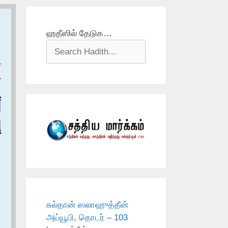
ஹதீஸில் தேடுக…
–
ع
أ
إ
சுல்தான் ஸலாஹுத்தீன்
அய்யூபி, தொடர் – 103