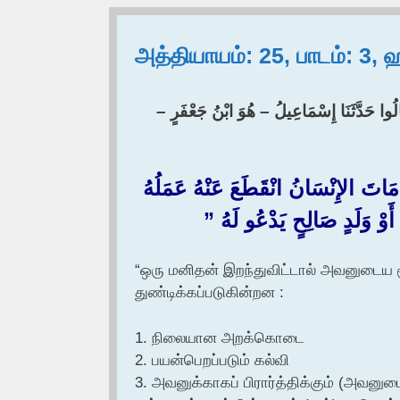
அத்தியாயம்: 25, பாடம்: 3,
قَالُوا حَدَّثَنَا إِسْمَاعِيلُ – هُوَ ابْنُ جَعْفَرٍ
َ الإِنْسَانُ انْقَطَعَ عَنْهُ عَمَلُهُ
ِ أَوْ وَلَدٍ صَالِحٍ يَدْعُو لَهُ ‏”‏
‏
“ஒரு மனிதன் இறந்துவிட்டால் அவனுடைய 
துண்டிக்கப்படுகின்றன :
1. நிலையான அறக்கொடை
2. பயன்பெறப்படும் கல்வி
3. அவனுக்காகப் பிரார்த்திக்கும் (அவன