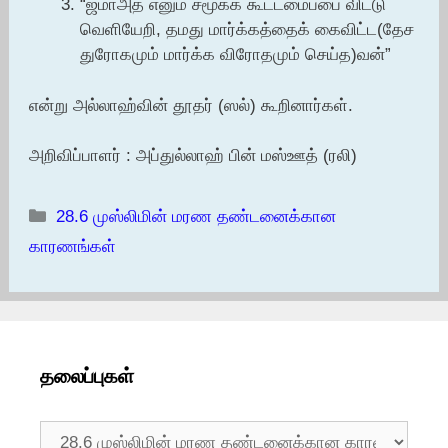
“ஜமாஅத் எனும் சமூகக் கூட்டமைப்பை விட்டு
வெளியேறி, தமது மார்க்கத்தைக் கைவிட்ட(தேச
துரோகமும் மார்க்க விரோதமும் செய்த)வன்”
என்று அல்லாஹ்வின் தூதர் (ஸல்) கூறினார்கள்.
அறிவிப்பாளர் : அப்துல்லாஹ் பின் மஸ்ஊத் (ரலி)
Categories
28.6 முஸ்லிமின் மரண தண்டனைக்கான
காரணங்கள்
தலைப்புகள்
தலைப்புகள்