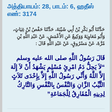
அத்தியாயம்: 28, பாடம்: 6, ஹதீஸ்
எண்: 3174
حَدَّثَنَا أَبُو بَكْرِ بْنُ أَبِي شَيْبَةَ، حَدَّثَنَا حَفْصُ بْنُ غِيَاثٍ،
وَأَبُو مُعَاوِيَةَ وَوَكِيعٌ عَنِ الأَعْمَشِ، عَنْ عَبْدِ اللَّهِ بْنِ
مُرَّةَ، عَنْ مَسْرُوقٍ، عَنْ عَبْدِ اللَّهِ قَالَ :‏
قَالَ رَسُولُ اللَّهِ صلى الله عليه وسلم ‏
“‏لاَ يَحِلُّ دَمُ امْرِئٍ مُسْلِمٍ يَشْهَدُ أَنْ لاَ إِلَهَ
إِلاَّ اللَّهُ وَأَنِّي رَسُولُ اللَّهِ إِلاَّ بِإِحْدَى ثَلاَثٍ
الثَّيِّبُ الزَّانِ وَالنَّفْسُ بِالنَّفْسِ وَالتَّارِكُ
لِدِينِهِ الْمُفَارِقُ لِلْجَمَاعَةِ‏”‏