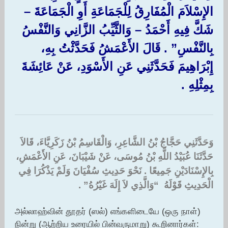
الإِسْلاَمَ الْمُفَارِقُ لِلْجَمَاعَةِ أَوِ الْجَمَاعَةَ –
شَكَّ فِيهِ أَحْمَدُ – وَالثَّيِّبُ الزَّانِي وَالنَّفْسُ
بِالنَّفْسِ”‏ ‏.‏ قَالَ الأَعْمَشُ فَحَدَّثْتُ بِهِ،
إِبْرَاهِيمَ فَحَدَّثَنِي عَنِ الأَسْوَدِ، عَنْ عَائِشَةَ
بِمِثْلِهِ ‏.‏
وَحَدَّثَنِي حَجَّاجُ بْنُ الشَّاعِرِ، وَالْقَاسِمُ بْنُ زَكَرِيَّاءَ، قَالاَ
حَدَّثَنَا عُبَيْدُ اللَّهِ بْنُ مُوسَى، عَنْ شَيْبَانَ، عَنِ الأَعْمَشِ،
بِالإِسْنَادَيْنِ جَمِيعًا ‏.‏ نَحْوَ حَدِيثِ سُفْيَانَ وَلَمْ يَذْكُرَا فِي
الْحَدِيثِ قَوْلَهُ ‏ “‏وَالَّذِي لاَ إِلَهَ غَيْرُهُ‏”‏ ‏.‏
அல்லாஹ்வின் தூதர் (ஸல்) எங்களிடையே (ஒரு நாள்)
நின்று (ஆற்றிய உரையில் பின்வருமாறு) கூறினார்கள்: