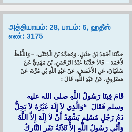
அத்தியாயம்: 28, பாடம்: 6, ஹதீஸ்
எண்: 3175
حَدَّثَنَا أَحْمَدُ بْنُ حَنْبَلٍ، وَمُحَمَّدُ بْنُ الْمُثَنَّى، – وَاللَّفْظُ
لأَحْمَدَ – قَالاَ حَدَّثَنَا عَبْدُ الرَّحْمَنِ، بْنُ مَهْدِيٍّ عَنْ
سُفْيَانَ، عَنِ الأَعْمَشِ، عَنْ عَبْدِ اللَّهِ بْنِ مُرَّةَ، عَنْ
مَسْرُوقٍ، عَنْ عَبْدِ اللَّهِ، قَالَ :‏
قَامَ فِينَا رَسُولُ اللَّهِ صلى الله عليه
وسلم فَقَالَ ‏ “‏وَالَّذِي لاَ إِلَهَ غَيْرُهُ لاَ يَحِلُّ
دَمُ رَجُلٍ مُسْلِمٍ يَشْهَدُ أَنْ لاَ إِلَهَ إِلاَّ اللَّهُ
وَأَنِّي رَسُولُ اللَّهِ إِلاَّ ثَلاَثَةُ نَفَرٍ التَّارِكُ