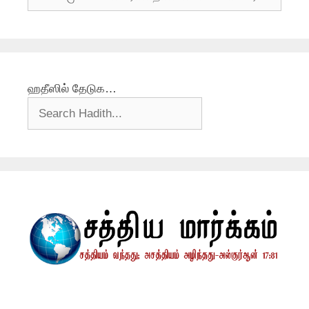
ஹதீஸில் தேடுக…