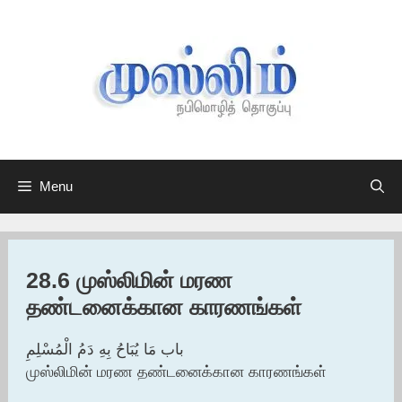
Skip
to
content
Menu
28.6 முஸ்லிமின் மரண
தண்டனைக்கான காரணங்கள்
باب مَا يُبَاحُ بِهِ دَمُ الْمُسْلِمِ
முஸ்லிமின் மரண தண்டனைக்கான காரணங்கள்