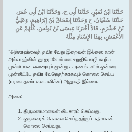
حَدَّثَنَا ابْنُ نُمَيْرٍ، حَدَّثَنَا أَبِي ح، وَحَدَّثَنَا ابْنُ أَبِي عُمَرَ،
حَدَّثَنَا سُفْيَانُ، ح وَحَدَّثَنَا إِسْحَاقُ بْنُ إِبْرَاهِيمَ، وَعَلِيُّ
بْنُ خَشْرَمٍ، قَالاَ أَخْبَرَنَا عِيسَى بْنُ يُونُسَ، كُلُّهُمْ عَنِ
الأَعْمَشِ، بِهَذَا الإِسْنَادِ مِثْلَهُ ‏
“அல்லாஹ்வைத் தவிர வேறு இறைவன் இல்லை; நான்
அல்லாஹ்வின் தூதராவேன் என உறுதிமொழி கூறிய
முஸ்லிமான எவரையும் மூன்று காரணங்களில் ஒன்றை
முன்னிட்டே தவிர வேறெதற்காகவும் கொலை செய்ய
(மரண தண்டனையளிக்க) அனுமதி இல்லை.
அவை:
திருமணமானவன் விபசாரம் செய்வது.
ஒருவரைக் கொலை செய்ததற்குப் பதிலாகக்
கொலை செய்வது.