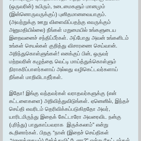
(ஒருவரின்) உயிரும், உடைமைகளும் மானமும்
(இன்னொருவருக்குப்) புனிதமானவையாகும்.
(அவற்றுக்கு ஊறு விளைவிப்பதற்கு எவருக்கும்
அனுமதியில்லை) நீங்கள் மறுமையில் உங்களுடைய
இறைவனைச் சந்திப்பீர்கள். அப்போது அவன் உங்களிடம்
உங்கள் செயல்கள் குறித்து விசாரணை செய்வான்.
அறிந்துகொள்ளுங்கள்! எனக்குப் பின், ஒருவர்
மற்றவரின் கழுத்தை வெட்டி மாய்த்துக்கொள்ளும்
நிராகரிப்பாளர்களாய் அல்லது வழிகெட்டவர்களாய்
நீங்கள் மாறிவிடாதீர்கள்.
இதோ! இங்கு வந்தவர்கள் வராதவர்களுக்கு (என்
கட்டளைகளை) அறிவித்துவிடுங்கள். ஏனெனில், இந்தச்
செய்தி எவரிடம் தெரிவிக்கப்படுகிறதோ அவர்,
யாரிடமிருந்து இதைக் கேட்டாரோ அவரைவிட நன்கு
(புரிந்து) பாதுகாப்பவராக இருக்கலாம்” என்று
கூறினார்கள். பிறகு “நான் (இறைச் செய்திகள்
அனைத்தையும்) சேர்த்துவிட்டேனா?” என்று கேட்டார்கள்.