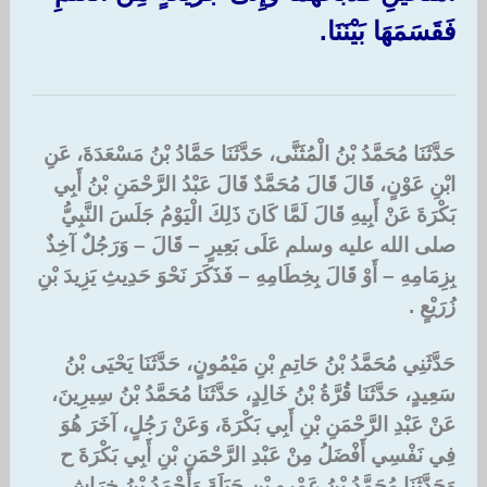
فَقَسَمَهَا بَيْنَنَا‏.‏
حَدَّثَنَا مُحَمَّدُ بْنُ الْمُثَنَّى، حَدَّثَنَا حَمَّادُ بْنُ مَسْعَدَةَ، عَنِ
ابْنِ عَوْنٍ، قَالَ قَالَ مُحَمَّدٌ قَالَ عَبْدُ الرَّحْمَنِ بْنُ أَبِي
بَكْرَةَ عَنْ أَبِيهِ قَالَ لَمَّا كَانَ ذَلِكَ الْيَوْمُ جَلَسَ النَّبِيُّ
صلى الله عليه وسلم عَلَى بَعِيرٍ – قَالَ – وَرَجُلٌ آخِذٌ
بِزِمَامِهِ – أَوْ قَالَ بِخِطَامِهِ – فَذَكَرَ نَحْوَ حَدِيثِ يَزِيدَ بْنِ
زُرَيْعٍ ‏.‏
حَدَّثَنِي مُحَمَّدُ بْنُ حَاتِمِ بْنِ مَيْمُونٍ، حَدَّثَنَا يَحْيَى بْنُ
سَعِيدٍ، حَدَّثَنَا قُرَّةُ بْنُ خَالِدٍ، حَدَّثَنَا مُحَمَّدُ بْنُ سِيرِينَ،
عَنْ عَبْدِ الرَّحْمَنِ بْنِ أَبِي بَكْرَةَ، وَعَنْ رَجُلٍ، آخَرَ هُوَ
فِي نَفْسِي أَفْضَلُ مِنْ عَبْدِ الرَّحْمَنِ بْنِ أَبِي بَكْرَةَ ح
وَحَدَّثَنَا مُحَمَّدُ بْنُ عَمْرِو بْنِ جَبَلَةَ وَأَحْمَدُ بْنُ خِرَاشٍ