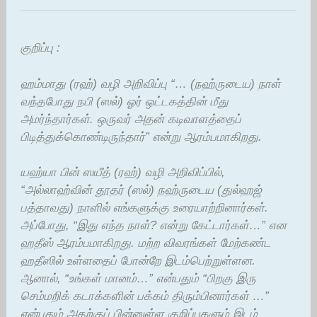
குறிப்பு :
ஹம்மாது (ரஹ்) வழி அறிவிப்பு “… (நஹ்ருடைய) நாள்
வந்தபோது நபி (ஸல்) ஓர் ஒட்டகத்தின் மீது
அமர்ந்தார்கள். ஒருவர் அதன் கடிவாளத்தைப்
பிடித்துக்கொண்டிருந்தார்” என்று ஆரம்பமாகிறது.
யஹ்யா பின் ஸயீத் (ரஹ்) வழி அறிவிப்பில்,
“அல்லாஹ்வின் தூதர் (ஸல்) நஹ்ருடைய (துல்ஹஜ்
பத்தாவது) நாளில் எங்களுக்கு உரையாற்றினார்கள்.
அப்போது, “இது எந்த நாள்? என்று கேட்டார்கள்…” என
ஹதீஸ் ஆரம்பமாகிறது. மற்ற விவரங்கள் மேற்கண்ட
ஹதீஸில் உள்ளதைப் போன்றே இடம்பெற்றுள்ளன.
ஆனால், “உங்கள் மானம்…” என்பதும் “பிறகு இரு
செம்மறிக் கடாக்களின் பக்கம் திரும்பினார்கள் …”
என்பதும் அதற்குப் பின்னுள்ள குறிப்புகளும் இடம்