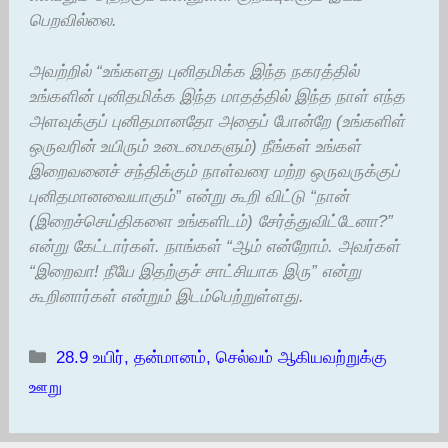
பெறவில்லை.
அவற்றில் “உங்களது புனிதமிக்க இந்த நகரத்தில்
உங்களின் புனிதமிக்க இந்த மாதத்தில் இந்த நாள் எந்த
அளவுக்குப் புனிதமானதோ அதைப் போன்றே (உங்களிள்
ஒருவரின் உயிரும் உடைமைகளும்) நீங்கள் உங்கள்
இறைவனைச் சந்திக்கும் நாள்வரை மற்ற ஒருவருக்குப்
புனிதமானவையாகும்” என்று கூறி விட்டு “நான்
(இறைச்செய்திகளை உங்களிடம்) சேர்த்துவிட்டேனா?”
என்று கேட்டார்கள். நாங்கள் “ஆம் என்றோம். அவர்கள்
“இறைவா! நீயே இதற்குச் சாட்சியாக இரு” என்று
கூறினார்கள் என்றும் இடம்பெற்றுள்ளது.
Categories
28.9 உயிர், தன்மானம், செல்வம் ஆகியவற்றுக்கு
ஊறு