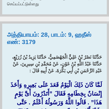
செய்யப்பட்டுள்ளது
அத்தியாயம்: 28, பாடம்: 9, ஹதீஸ்
எண்: 3179
حَدَّثَنَا نَصْرُ بْنُ عَلِيٍّ الْجَهْضَمِيُّ، حَدَّثَنَا يَزِيدُ بْنُ زُرَيْعٍ،
حَدَّثَنَا عَبْدُ اللَّهِ بْنُ عَوْنٍ، عَنْ مُحَمَّدِ بْنِ سِيرِينَ، عَنْ
عَبْدِ الرَّحْمَنِ بْنِ أَبِي بَكْرَةَ، عَنْ أَبِيهِ قَالَ :‏
لَمَّا كَانَ ذَلِكَ الْيَوْمُ قَعَدَ عَلَى بَعِيرِهِ وَأَخَذَ
إِنْسَانٌ بِخِطَامِهِ فَقَالَ ‏”أَتَدْرُونَ أَىَّ يَوْمٍ
هَذَا‏”‏ ‏.‏ قَالُوا اللَّهُ وَرَسُولُهُ أَعْلَمُ ‏.‏ حَتَّى