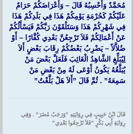
مُحَمَّدٌ وَأَحْسِبُهُ قَالَ – وَأَعْرَاضَكُمْ حَرَامٌ
عَلَيْكُمْ كَحُرْمَةِ يَوْمِكُمْ هَذَا فِي بَلَدِكُمْ هَذَا
فِي شَهْرِكُمْ هَذَا وَسَتَلْقَوْنَ رَبَّكُمْ فَيَسْأَلُكُمْ
عَنْ أَعْمَالِكُمْ فَلاَ تَرْجِعُنَّ بَعْدِي كُفَّارًا – أَوْ
ضُلاَّلاً – يَضْرِبُ بَعْضُكُمْ رِقَابَ بَعْضٍ أَلاَ
لِيُبَلِّغِ الشَّاهِدُ الْغَائِبَ فَلَعَلَّ بَعْضَ مَنْ
يُبَلَّغُهُ يَكُونُ أَوْعَى لَهُ مِنْ بَعْضِ مَنْ
سَمِعَهُ‏”‏ ‏.‏ ثُمَّ قَالَ ‏”أَلاَ هَلْ بَلَّغْتُ‏”‏
قَالَ ابْنُ حَبِيبٍ فِي رِوَايَتِهِ ‏”وَرَجَبُ مُضَرَ‏”‏ ‏.‏ وَفِي
رِوَايَةِ أَبِي بَكْرٍ ‏”فَلاَ تَرْجِعُوا بَعْدِي‏”‏ ‏