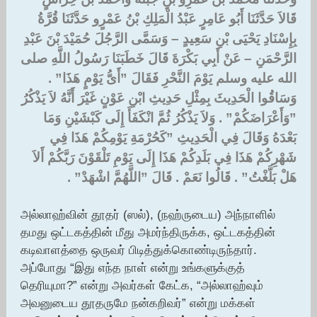
قَالاَ حَدَّثَنَا أَبُو عَامِرٍ عَبْدُ الْمَلِكِ بْنُ عَمْرٍو حَدَّثَنَا قُرَّةُ
بِإِسْنَادِ يَحْيَى بْنِ سَعِيدٍ – وَسَمَّى الرَّجُلَ حُمَيْدَ بْنَ عَبْدِ
الرَّحْمَنِ – عَنْ أَبِي بَكْرَةَ قَالَ خَطَبَنَا رَسُولُ اللَّهِ صلى
الله عليه وسلم يَوْمَ النَّحْرِ فَقَالَ ‏”‏أَىُّ يَوْمٍ هَذَا‏”‏ ‏.‏
وَسَاقُوا الْحَدِيثَ بِمِثْلِ حَدِيثِ ابْنِ عَوْنٍ غَيْرَ أَنَّهُ لاَ يَذْكُرُ
‏”وَأَعْرَاضَكُمْ‏”‏ ‏.‏ وَلاَ يَذْكُرُ ثُمَّ انْكَفَأَ إِلَى كَبْشَيْنِ وَمَا
بَعْدَهُ وَقَالَ فِي الْحَدِيثِ ‏”كَحُرْمَةِ يَوْمِكُمْ هَذَا فِي
شَهْرِكُمْ هَذَا فِي بَلَدِكُمْ هَذَا إِلَى يَوْمِ تَلْقَوْنَ رَبَّكُمْ أَلاَ
هَلْ بَلَّغْتُ‏”‏ ‏.‏ قَالُوا نَعَمْ ‏.‏ قَالَ ‏”اللَّهُمَّ اشْهَدْ‏”‏ ‏.‏
அல்லாஹ்வின் தூதர் (ஸல்), (நஹ்ருடைய) அந்நாளில்
தமது ஒட்டகத்தின் மீது அமர்ந்திருக்க, ஒட்டகத்தின்
கடிவாளத்தை ஒருவர் பிடித்துக்கொண்டிருந்தார்.
அப்போது “இது எந்த நாள் என்று உங்களுக்குத்
தெரியுமா?” என்று அவர்கள் கேட்க, “அல்லாஹ்வும்
அவனுடைய தூதருமே நன்கறிவர்” என்று மக்கள்