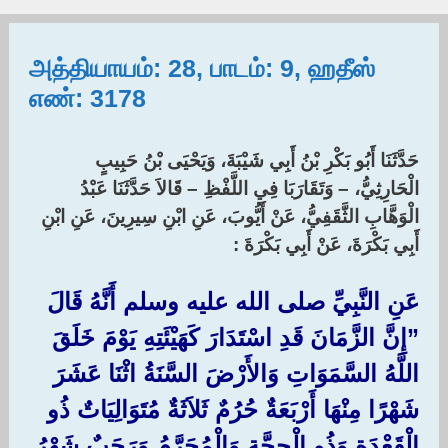
அத்தியாயம்: 28, பாடம்: 9, ஹதீஸ்
எண்: 3178
حَدَّثَنَا أَبُو بَكْرِ بْنُ أَبِي شَيْبَةَ، وَيَحْيَى بْنُ حَبِيبٍ
الْحَارِثِيُّ، – وَتَقَارَبَا فِي اللَّفْظِ – قَالاَ حَدَّثَنَا عَبْدُ
الْوَهَّابِ الثَّقَفِيُّ، عَنْ أَيُّوبَ، عَنِ ابْنِ سِيرِينَ، عَنِ ابْنِ
أَبِي بَكْرَةَ، عَنْ أَبِي بَكْرَةَ :‏
عَنِ النَّبِيِّ صلى الله عليه وسلم أَنَّهُ قَالَ
‏”‏إِنَّ الزَّمَانَ قَدِ اسْتَدَارَ كَهَيْئَتِهِ يَوْمَ خَلَقَ
اللَّهُ السَّمَوَاتِ وَالأَرْضَ السَّنَةُ اثْنَا عَشَرَ
شَهْرًا مِنْهَا أَرْبَعَةٌ حُرُمٌ ثَلاَثَةٌ مُتَوَالِيَاتٌ ذُو
الْقَعْدَةِ وَذُو الْحِجَّةِ وَالْمُحَرَّمُ وَرَجَبٌ شَهْرُ