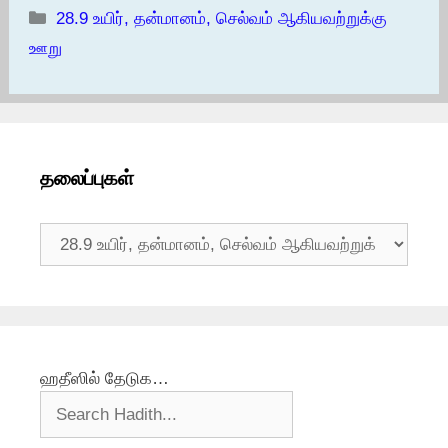
Categories
28.9 உயிர், தன்மானம், செல்வம் ஆகியவற்றுக்கு
ஊறு
தலைப்புகள்
தலைப்புகள்
ஹதீஸில் தேடுக…