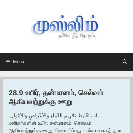
Skip
to
content
Menu
28.9 உயிர், தன்மானம், செல்வம்
ஆகியவற்றுக்கு ஊறு
باب تَغْلِيظِ تَحْرِيمِ الدِّمَاءِ وَالأَعْرَاضِ وَالأَمْوَالِ ‏‏
மனிதர்களின் உயிர், தன்மானம், செல்வம்
ஆகியவற்றுக்கு ஊறு விளைவிப்பது வன்மையாகத் தடை