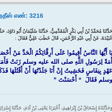
 ஹதீஸ் எண்: 3216
َدَّثَنَا مُحَمَّدُ بْنُ أَبِي بَكْرٍ الْمُقَدَّمِيُّ، حَدَّثَنَا سُلَيْمَانُ أَبُو دَاوُدَ، حَ
ُبَيْدَةَ، عَنْ أَبِي عَبْدِ الرَّحْمَنِ، قَالَ خَطَبَ عَلِيٌّ فَقَالَ
:‏
َا أَيُّهَا النَّاسُ أَقِيمُوا عَلَى أَرِقَّائِكُمُ الْحَدَّ مَنْ أَحْص
َمَةً لِرَسُولِ اللَّهِ صلى الله عليه وسلم زَنَتْ فَأَمَرَنِ
َهْدٍ بِنِفَاسٍ فَخَشِيتُ إِنْ أَنَا جَلَدْتُهَا أَنْ أَقْتُلَهَا ف
سلم فَقَالَ ‏ “‏ أَحْسَنْتَ ‏”‏
َحَدَّثَنَاهُ إِسْحَاقُ بْنُ إِبْرَاهِيمَ، أَخْبَرَنَا يَحْيَى بْنُ آدَمَ، حَدَّثَنَا إِسْرَائ