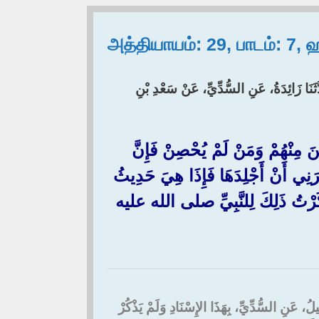
அத்தியாயம்: 29, பாடம்: 7,
دَّثَنَا زَائِدَةُ، عَنِ السُّدِّيِّ، عَنْ سَعْدِ بْنِ
َنَ مِنْهُمْ وَمَنْ لَمْ يُحْصِنْ فَإِنَّ
ي أَنْ أَجْلِدَهَا فَإِذَا هِيَ حَدِيثُ
َذَكَرْتُ ذَلِكَ لِلنَّبِيِّ صلى الله عليه
ِيلُ، عَنِ السُّدِّيِّ، بِهَذَا الإِسْنَادِ وَلَمْ يَذْكُرْ