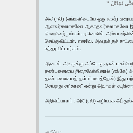
َّى تَمَاثَلَ ‏”‏
அலீ (ரலி) (எங்களிடையே ஒரு நாள்) உரைய
ஆனவர்களாகவோ ஆகாதவர்களாகவோ இருந்த
நிறைவேற்றுங்கள். ஏனெனில், அல்லாஹ்வின்
செய்துவிட்டார். எனவே, அவருக்குச் சாட்
உத்தரவிட்டார்கள்.
ஆனால், அவருக்கு அப்போதுதான் மகப்பேறின
தண்டனையை நிறைவேற்றினால் (எங்கே) 
தண்டனையைத் தள்ளிவைத்தேன்) இது பற்றி 
செய்தது சரிதான்” என்று அவர்கள் கூறினார
அறிவிப்பாளர் : அலீ (ரலி) வழியாக அப்துல்ல
குறிப்பு :