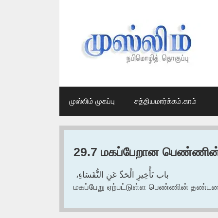
Skip
to
content
முஸ்லிம் முகப்பு
சத்தியமார்க்கம்.காம்
29.7 மகப்பேறான பெண்ணின
باب تَأْخِيرِ الْحَدِّ عَنِ النُّفَسَاءِ، ‏‏
மகப்பேறு ஏற்பட்டுள்ள பெண்ணின் தண்ட