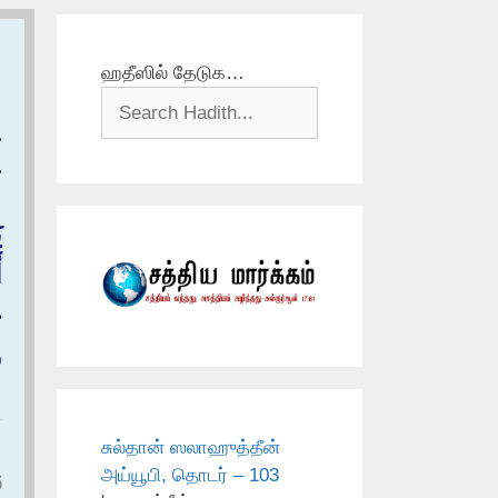
ஹதீஸில் தேடுக…
ح
ع
ي
أ
ع
و
சுல்தான் ஸலாஹுத்தீன்
அய்யூபி, தொடர் – 103
و