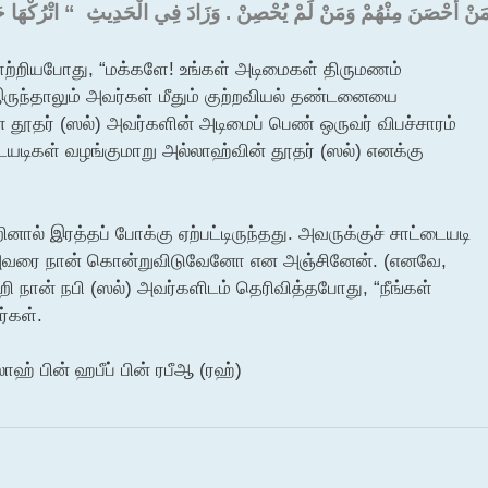
َنْ أَحْصَنَ مِنْهُمْ وَمَنْ لَمْ يُحْصِنْ ‏.‏ وَزَادَ فِي الْحَدِيثِ ‏ “‏ اتْرُكْهَا حَت
ாற்றியபோது, “மக்களே! உங்கள் அடிமைகள் திருமணம்
ாலும் அவர்கள் மீதும் குற்றவியல் தண்டனையை
 தூதர் (ஸல்) அவர்களின் அடிமைப் பெண் ஒருவர் விபச்சாரம்
டையடிகள் வழங்குமாறு அல்லாஹ்வின் தூதர் (ஸல்) எனக்கு
ால் இரத்தப் போக்கு ஏற்பட்டிருந்தது. அவருக்குச் சாட்டையடி
அவரை நான் கொன்றுவிடுவேனோ என அஞ்சினேன். (எனவே,
நான் நபி (ஸல்) அவர்களிடம் தெரிவித்தபோது, “நீங்கள்
்கள்.
ாஹ் பின் ஹபீப் பின் ரபீஆ (ரஹ்)