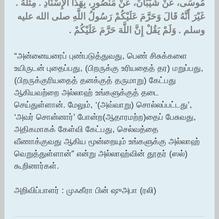
مُوسَى، عَنْ شَيْبَانَ، عَنْ مَنْصُورٍ، بِهَذَا الإِسْنَادِ ‏.‏ مِثْلَهُ ‏.‏
غَيْرَ أَنَّهُ قَالَ وَحَرَّمَ عَلَيْكُمْ رَسُولُ اللَّهِ صلى الله عليه
وسلم ‏.‏ وَلَمْ يَقُلْ إِنَّ اللَّهَ حَرَّمَ عَلَيْكُمْ ‏.‏
“அன்னையரைப் புண்படுத்துவது, பெண் சிசுக்களை
உயிருடன் புதைப்பது, (பிறருக்கு உரியதைத் தர) மறுப்பது,
(பிறருக்குரியதைத் தனக்குத் தருமாறு) கேட்பது
ஆகியவற்றை அல்லாஹ் உங்களுக்குத் தடை
செய்துள்ளான். மேலும், ‘(அவ்வாறு) சொல்லப்பட்டது’,
‘அவர் சொன்னார்’ போன்ற(ஆதாரமற்ற)தைப் பேசுவது,
அதிகமாகக் கேள்வி கேட்பது, செல்வத்தை
வீணாக்குவது ஆகிய மூன்றையும் உங்களுக்கு அல்லாஹ்
வெறுத்துள்ளான்” என்று அல்லாஹ்வின் தூதர் (ஸல்)
கூறினார்கள்.
அறிவிப்பாளர் : முஃகீரா பின் ஷுஅபா (ரலி)