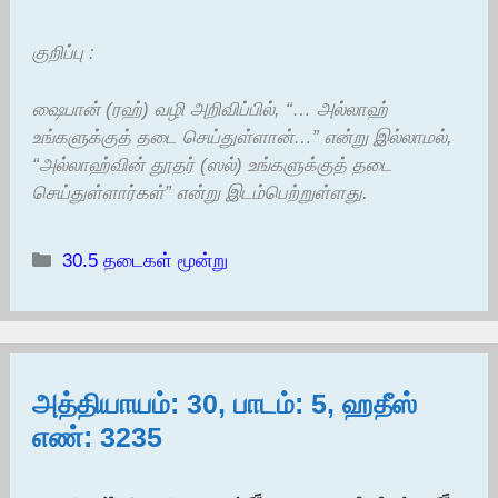
குறிப்பு :
ஷைபான் (ரஹ்) வழி அறிவிப்பில், “… அல்லாஹ்
உங்களுக்குத் தடை செய்துள்ளான்…” என்று இல்லாமல்,
“அல்லாஹ்வின் தூதர் (ஸல்) உங்களுக்குத் தடை
செய்துள்ளார்கள்” என்று இடம்பெற்றுள்ளது.
Categories
30.5 தடைகள் மூன்று
அத்தியாயம்: 30, பாடம்: 5, ஹதீஸ்
எண்: 3235