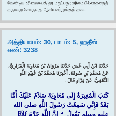
வேண்டிய உரிமையைத் தர மறுப்பது; உரிமையில்லாததைத்
தருமாறு கோருவது ஆகியவற்றுக்குத் தடை
அத்தியாயம்: 30, பாடம்: 5, ஹதீஸ்
எண்: 3238
حَدَّثَنَا ابْنُ أَبِي عُمَرَ، حَدَّثَنَا مَرْوَانُ بْنُ مُعَاوِيَةَ الْفَزَارِيُّ،
عَنْ مُحَمَّدِ بْنِ سُوقَةَ، أَخْبَرَنَا مُحَمَّدُ بْنُ عُبَيْدِ اللَّهِ
الثَّقَفِيُّ، عَنْ وَرَّادٍ قَالَ
:‏
كَتَبَ الْمُغِيرَةُ إِلَى مُعَاوِيَةَ سَلاَمٌ عَلَيْكَ أَمَّا
بَعْدُ فَإِنِّي سَمِعْتُ رَسُولَ اللَّهِ صلى الله
عليه وسلم يَقُولُ ‏ “‏ إِنَّ اللَّهَ حَرَّمَ ثَلاَثًا