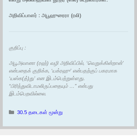
அறிவிப்பாளர் : அபூஹுரைரா (ரலி)
குறிப்பு :
அபூஅவானா (ரஹ்) வழி அறிவிப்பில், ‘வெறுக்கின்றான்’
என்பதைக் குறிக்க‚ ‘யக்ரஹு’ என்பதற்குப் பகரமாக
‘யஸ்க(த்)து’ என இடம்பெற்றுள்ளது.
“பிரிந்துவிடாமலிருப்பதையும் …” என்பது
இடம்பெறவில்லை.
Categories
30.5 தடைகள் மூன்று