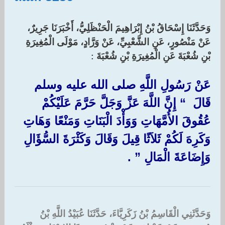
وَحَدَّثَنَا إِسْحَاقُ بْنُ إِبْرَاهِيمَ الْحَنْظَلِيُّ، أَخْبَرَنَا جَرِيرٌ،
عَنْ مَنْصُورٍ، عَنِ الشَّعْبِيِّ، عَنْ وَرَّادٍ، مَوْلَى الْمُغِيرَةِ
بْنِ شُعْبَةَ عَنِ الْمُغِيرَةِ بْنِ شُعْبَةَ
:‏
عَنْ رَسُولِ اللَّهِ صلى الله عليه وسلم
قَالَ ‏ “‏ إِنَّ اللَّهَ عَزَّ وَجَلَّ حَرَّمَ عَلَيْكُمْ
عُقُوقَ الأُمَّهَاتِ وَوَأْدَ الْبَنَاتِ وَمَنْعًا وَهَاتِ
وَكَرِهَ لَكُمْ ثَلاَثًا قِيلَ وَقَالَ وَكَثْرَةَ السُّؤَالِ
وَإِضَاعَةَ الْمَالِ ‏”‏ ‏.‏
وَحَدَّثَنِي الْقَاسِمُ بْنُ زَكَرِيَّاءَ، حَدَّثَنَا عُبَيْدُ اللَّهِ بْنُ