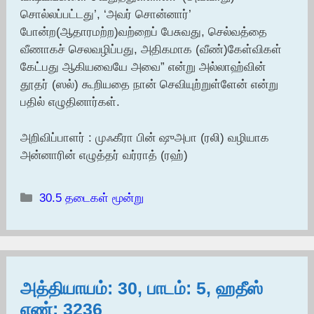
சொல்லப்பட்டது’, ‘அவர் சொன்னார்’
போன்ற(ஆதாரமற்ற)வற்றைப் பேசுவது, செல்வத்தை
வீணாகச் செலவழிப்பது, அதிகமாக (வீண்)கேள்விகள்
கேட்பது ஆகியவையே அவை” என்று அல்லாஹ்வின்
தூதர் (ஸல்) கூறியதை நான் செவியுற்றுள்ளேன் என்று
பதில் எழுதினார்கள்.
அறிவிப்பாளர் : முஃகீரா பின் ஷுஅபா (ரலி) வழியாக
அன்னாரின் எழுத்தர் வர்ராத் (ரஹ்)
Categories
30.5 தடைகள் மூன்று
அத்தியாயம்: 30, பாடம்: 5, ஹதீஸ்
எண்: 3236