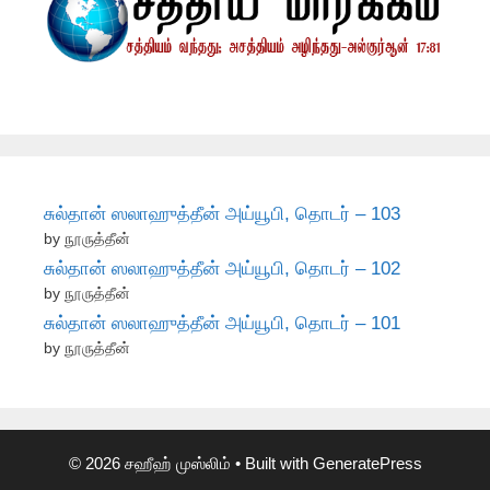
சுல்தான் ஸலாஹுத்தீன் அய்யூபி, தொடர் – 103
by நூருத்தீன்
சுல்தான் ஸலாஹுத்தீன் அய்யூபி, தொடர் – 102
by நூருத்தீன்
சுல்தான் ஸலாஹுத்தீன் அய்யூபி, தொடர் – 101
by நூருத்தீன்
© 2026 சஹீஹ் முஸ்லிம்
• Built with
GeneratePress