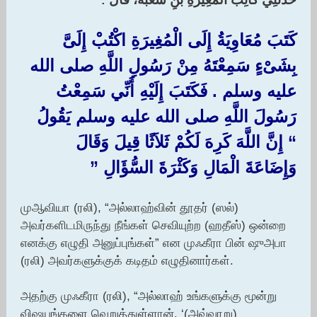
:‏
كَتَبَ مُعَاوِيَةُ إِلَى الْمُغِيرَةِ اكْتُبْ إِلَىَّ
بِشَىْءٍ سَمِعْتَهُ مِنْ رَسُولِ اللَّهِ صلى الله
عليه وسلم ‏.‏ فَكَتَبَ إِلَيْهِ أَنِّي سَمِعْتُ
رَسُولَ اللَّهِ صلى الله عليه وسلم يَقُولُ ‏
“‏ إِنَّ اللَّهَ كَرِهَ لَكُمْ ثَلاَثًا قِيلَ وَقَالَ
وَإِضَاعَةَ الْمَالِ وَكَثْرَةَ السُّؤَالِ ‏”‏ ‏
முஆவியா (ரலி), “அல்லாஹ்வின் தூதர் (ஸல்)
அவர்களிடமிருந்து நீங்கள் செவியுற்ற (ஹதீஸ்) ஒன்றை
எனக்கு எழுதி அனுப்புங்கள்” என முஃகீரா பின் ஷுஅபா
(ரலி) அவர்களுக்குக் கடிதம் எழுதினார்கள்.
அதற்கு முஃகீரா (ரலி), “அல்லாஹ் உங்களுக்கு மூன்று
விஷயங்களை வெறுத்துள்ளான். ‘(அவ்வாறு)