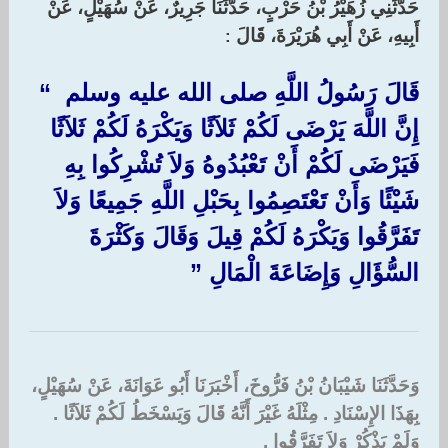
حَدَّثَنِي زُهَيْرُ بْنُ حَرْبٍ، حَدَّثَنَا جَرِيرٌ، عَنْ سُهَيْلٍ، عَنْ
أَبِيهِ، عَنْ أَبِي هُرَيْرَةَ، قَالَ
:‏
قَالَ رَسُولُ اللَّهِ صلى الله عليه وسلم ‏ “‏
إِنَّ اللَّهَ يَرْضَى لَكُمْ ثَلاَثًا وَيَكْرَهُ لَكُمْ ثَلاَثًا
فَيَرْضَى لَكُمْ أَنْ تَعْبُدُوهُ وَلاَ تُشْرِكُوا بِهِ
شَيْئًا وَأَنْ تَعْتَصِمُوا بِحَبْلِ اللَّهِ جَمِيعًا وَلاَ
تَفَرَّقُوا وَيَكْرَهُ لَكُمْ قِيلَ وَقَالَ وَكَثْرَةَ
السُّؤَالِ وَإِضَاعَةَ الْمَالِ ‏”‏
وَحَدَّثَنَا شَيْبَانُ بْنُ فَرُّوخَ، أَخْبَرَنَا أَبُو عَوَانَةَ، عَنْ سُهَيْلٍ،
بِهَذَا الإِسْنَادِ ‏.‏ مِثْلَهُ غَيْرَ أَنَّهُ قَالَ وَيَسْخَطُ لَكُمْ ثَلاَثًا ‏.‏
وَلَمْ يَذْكُرْ وَلاَ تَفَرَّقُوا ‏.‏