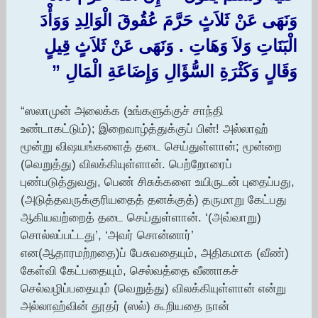
وَنَهَى عَنْ ثَلاَثٍ حَرَّمَ عُقُوقَ الْوَالِدِ وَوَأْدَ
الْبَنَاتِ وَلاَ وَهَاتِ ‏.‏ وَنَهَى عَنْ ثَلاَثٍ قِيلٍ
وَقَالٍ وَكَثْرَةِ السُّؤَالِ وَإِضَاعَةِ الْمَالِ ‏”‏
‏
“ஸலாமுன் அலைக்க (உங்களுக்குச் சாந்தி
உண்டாகட்டும்); இறைவாழ்த்துக்குப் பின்! அல்லாஹ்
மூன்று விஷயங்களைத் தடை செய்துள்ளான்; மூன்றை
(வெறுத்து) விலக்கியுள்ளான். பெற்றோரைப்
புண்படுத்துவது, பெண் சிசுக்களை உயிருடன் புதைப்பது,
(அடுத்தவருக்குரியதைத் தனக்குத்) தருமாறு கேட்பது
ஆகியவற்றைத் தடை செய்துள்ளான். ‘(அவ்வாறு)
சொல்லப்பட்டது’, ‘அவர் சொன்னார்’
என(ஆதாரமற்றதை)ப் பேசுவதையும், அதிகமாக (வீண்)
கேள்வி கேட்பதையும், செல்வத்தை வீணாகச்
செல்வழிப்பதையும் (வெறுத்து) விலக்கியுள்ளான் என்று
அல்லாஹ்வின் தூதர் (ஸல்) கூறியதை நான்