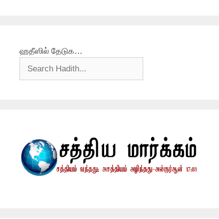
ஹதீஸில் தேடுக…