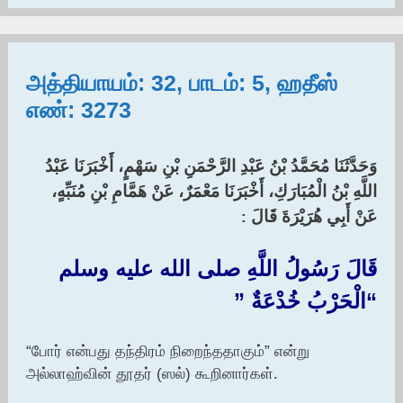
அத்தியாயம்: 32, பாடம்: 5, ஹதீஸ்
எண்: 3273
وَحَدَّثَنَا مُحَمَّدُ بْنُ عَبْدِ الرَّحْمَنِ بْنِ سَهْمٍ، أَخْبَرَنَا عَبْدُ
اللَّهِ بْنُ الْمُبَارَكِ، أَخْبَرَنَا مَعْمَرٌ، عَنْ هَمَّامِ بْنِ مُنَبِّهٍ،
عَنْ أَبِي هُرَيْرَةَ قَالَ
:‏
قَالَ رَسُولُ اللَّهِ صلى الله عليه وسلم ‏
“‏الْحَرْبُ خُدْعَةٌ ‏”‏
“போர் என்பது தந்திரம் நிறைந்ததாகும்” என்று
அல்லாஹ்வின் தூதர் (ஸல்) கூறினார்கள்.