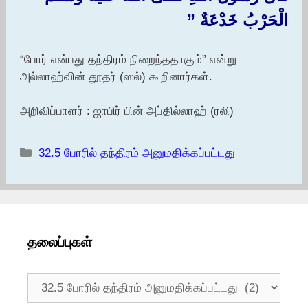
الْحَرْبُ خَدْعَةٌ ‏”‏
“போர் என்பது தந்திரம் நிறைந்ததாகும்” என்று
அல்லாஹ்வின் தூதர் (ஸல்) கூறினார்கள்.
அறிவிப்பாளர் : ஜாபிர் பின் அப்தில்லாஹ் (ரலி)
Categories
32.5 போரில் தந்திரம் அனுமதிக்கப்பட்டது
தலைப்புகள்
தலைப்புகள்