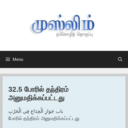
Skip
to
content
Menu
32.5 போரில் தந்திரம்
அனுமதிக்கப்பட்டது
باب جَوَازِ الْخِدَاعِ فِي الْحَرْبِ
போரில் தந்திரம் அனுமதிக்கப்பட்டது