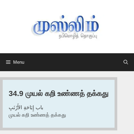
Skip
to
content
Menu
34.9 முயல் கறி உண்ணத் தக்கது
باب إِبَاحَةِ الأَرْنَبِ
முயல் கறி உண்ணத் தக்கது