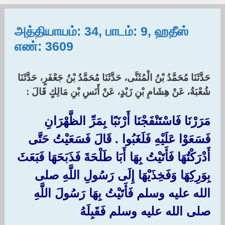
அத்தியாயம்: 34, பாடம்: 9, ஹதீஸ்
எண்: 3609
حَدَّثَنَا مُحَمَّدُ بْنُ الْمُثَنَّى، حَدَّثَنَا مُحَمَّدُ بْنُ جَعْفَرٍ، حَدَّثَنَا
شُعْبَةُ، عَنْ هِشَامِ بْنِ زَيْدٍ، عَنْ أَنَسِ بْنِ مَالِكٍ قَالَ :‏
مَرَرْنَا فَاسْتَنْفَجْنَا أَرْنَبًا بِمَرِّ الظَّهْرَانِ
فَسَعَوْا عَلَيْهِ فَلَغَبُوا ‏.‏ قَالَ فَسَعَيْتُ حَتَّى
أَدْرَكْتُهَا فَأَتَيْتُ بِهَا أَبَا طَلْحَةَ فَذَبَحَهَا فَبَعَثَ
بِوَرِكِهَا وَفَخِذَيْهَا إِلَى رَسُولِ اللَّهِ صلى
الله عليه وسلم فَأَتَيْتُ بِهَا رَسُولَ اللَّهِ
صلى الله عليه وسلم فَقَبِلَهُ