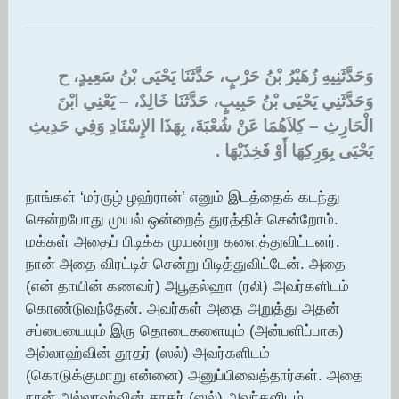
وَحَدَّثَنِيهِ زُهَيْرُ بْنُ حَرْبٍ، حَدَّثَنَا يَحْيَى بْنُ سَعِيدٍ، ح
وَحَدَّثَنِي يَحْيَى بْنُ حَبِيبٍ، حَدَّثَنَا خَالِدٌ، – يَعْنِي ابْنَ
الْحَارِثِ – كِلاَهُمَا عَنْ شُعْبَةَ، بِهَذَا الإِسْنَادِ وَفِي حَدِيثِ
يَحْيَى بِوَرِكِهَا أَوْ فَخِذَيْهَا ‏.‏
நாங்கள் ‘மர்ருழ் ழஹ்ரான்’ எனும் இடத்தைக் கடந்து
சென்றபோது முயல் ஒன்றைத் துரத்திச் சென்றோம்.
மக்கள் அதைப் பிடிக்க முயன்று களைத்துவிட்டனர்.
நான் அதை விரட்டிச் சென்று பிடித்துவிட்டேன். அதை
(என் தாயின் கணவர்) அபூதல்ஹா (ரலி) அவர்களிடம்
கொண்டுவந்தேன். அவர்கள் அதை அறுத்து அதன்
சப்பையையும் இரு தொடைகளையும் (அன்பளிப்பாக)
அல்லாஹ்வின் தூதர் (ஸல்) அவர்களிடம்
(கொடுக்குமாறு என்னை) அனுப்பிவைத்தார்கள். அதை
நான் அல்லாஹ்வின் தூதர் (ஸல்) அவர்களிடம்