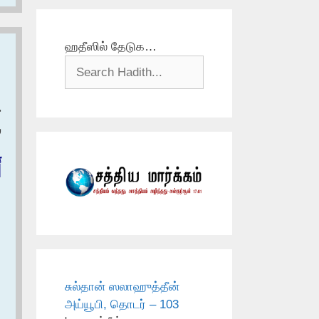
ஹதீஸில் தேடுக…
ح
س
أ
சுல்தான் ஸலாஹுத்தீன்
அய்யூபி, தொடர் – 103