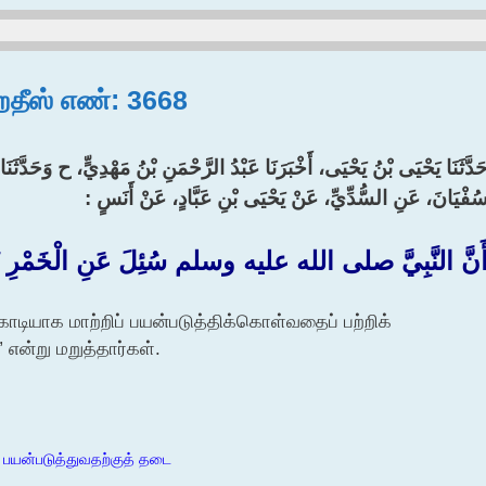
 ஹதீஸ் எண்: 3668
َدَّثَنَا يَحْيَى بْنُ يَحْيَى، أَخْبَرَنَا عَبْدُ الرَّحْمَنِ بْنُ مَهْدِيٍّ، ح وَحَدَّثَنَ
ُفْيَانَ، عَنِ السُّدِّيِّ، عَنْ يَحْيَى بْنِ عَبَّادٍ، عَنْ أَنَسٍ :‏
َنَّ النَّبِيَّ صلى الله عليه وسلم سُئِلَ عَنِ الْخَمْرِ تُتَّخَذ
ாடியாக மாற்றிப் பயன்படுத்திக்கொள்வதைப் பற்றிக்
” என்று மறுத்தார்கள்.
 பயன்படுத்துவதற்குத் தடை