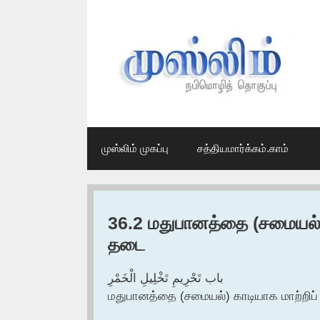
Skip
to
content
முஸ்லிம் முகப்பு
சத்தியமார்க்கம்.காம்
36.2 மதுபானத்தை (சமையல்) 
தடை
باب تَحْرِيمِ تَخْلِيلِ الْخَمْرِ
மதுபானத்தை (சமையல்) காடியாக மாற்றிப்