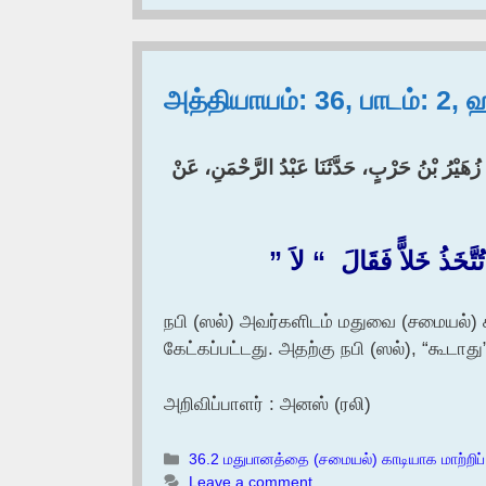
அத்தியாயம்: 36, பாடம்: 2,
ا زُهَيْرُ بْنُ حَرْبٍ، حَدَّثَنَا عَبْدُ الرَّحْمَنِ، عَنْ
ُ خَلاًّ فَقَالَ ‏ “‏ لاَ ‏”‏
நபி (ஸல்) அவர்களிடம் மதுவை (சமையல்) க
கேட்கப்பட்டது. அதற்கு நபி (ஸல்), “கூடாது
அறிவிப்பாளர் : அனஸ் (ரலி)
Categories
36.2 மதுபானத்தை (சமையல்) காடியாக மாற்றிப்
Leave a comment