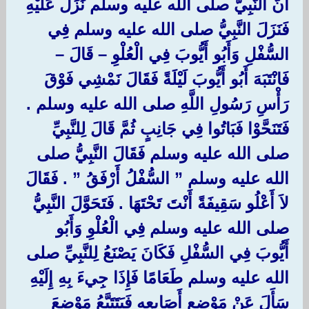
أَنَّ النَّبِيَّ صلى الله عليه وسلم نَزَلَ عَلَيْهِ
فَنَزَلَ النَّبِيُّ صلى الله عليه وسلم فِي
السُّفْلِ وَأَبُو أَيُّوبَ فِي الْعُلْوِ – قَالَ –
فَانْتَبَهَ أَبُو أَيُّوبَ لَيْلَةً فَقَالَ نَمْشِي فَوْقَ
رَأْسِ رَسُولِ اللَّهِ صلى الله عليه وسلم ‏.‏
فَتَنَحَّوْا فَبَاتُوا فِي جَانِبٍ ثُمَّ قَالَ لِلنَّبِيِّ
صلى الله عليه وسلم فَقَالَ النَّبِيُّ صلى
الله عليه وسلم ‏”‏ السُّفْلُ أَرْفَقُ ‏”‏ ‏.‏ فَقَالَ
لاَ أَعْلُو سَقِيفَةً أَنْتَ تَحْتَهَا ‏.‏ فَتَحَوَّلَ النَّبِيُّ
صلى الله عليه وسلم فِي الْعُلْوِ وَأَبُو
أَيُّوبَ فِي السُّفْلِ فَكَانَ يَصْنَعُ لِلنَّبِيِّ صلى
الله عليه وسلم طَعَامًا فَإِذَا جِيءَ بِهِ إِلَيْهِ
سَأَلَ عَنْ مَوْضِعِ أَصَابِعِهِ فَيَتَتَبَّعُ مَوْضِعَ