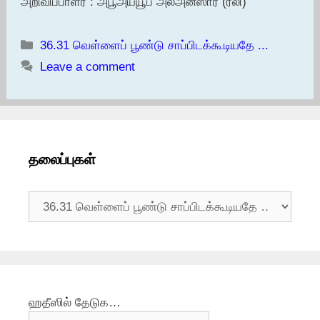
அறிவிப்பாளர் : அபூஅய்யூப் அல்அன்ஸாரீ (ரலி)
Categories
36.31 வெள்ளைப் பூண்டு சாப்பிடக்கூடியதே ...
Leave a comment
தலைப்புகள்
தலைப்புகள்
ஹதீஸில் தேடுக…