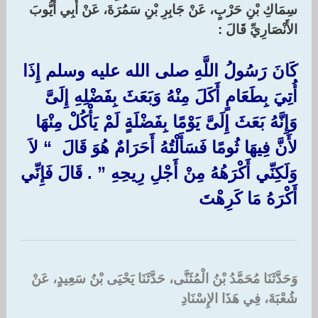
سِمَاكِ بْنِ حَرْبٍ، عَنْ جَابِرِ بْنِ سَمُرَةَ، عَنْ أَبِي أَيُّوبَ
الأَنْصَارِيِّ قَالَ :‏
كَانَ رَسُولُ اللَّهِ صلى الله عليه وسلم إِذَا
أُتِيَ بِطَعَامٍ أَكَلَ مِنْهُ وَبَعَثَ بِفَضْلِهِ إِلَىَّ
وَإِنَّهُ بَعَثَ إِلَىَّ يَوْمًا بِفَضْلَةٍ لَمْ يَأْكُلْ مِنْهَا
لأَنَّ فِيهَا ثُومًا فَسَأَلْتُهُ أَحَرَامٌ هُوَ قَالَ ‏ “‏ لاَ
وَلَكِنِّي أَكْرَهُهُ مِنْ أَجْلِ رِيحِهِ ‏”‏ ‏.‏ قَالَ فَإِنِّي
أَكْرَهُ مَا كَرِهْتَ
وَحَدَّثَنَا مُحَمَّدُ بْنُ الْمُثَنَّى، حَدَّثَنَا يَحْيَى بْنُ سَعِيدٍ، عَنْ
شُعْبَةَ، فِي هَذَا الإِسْنَادِ ‏