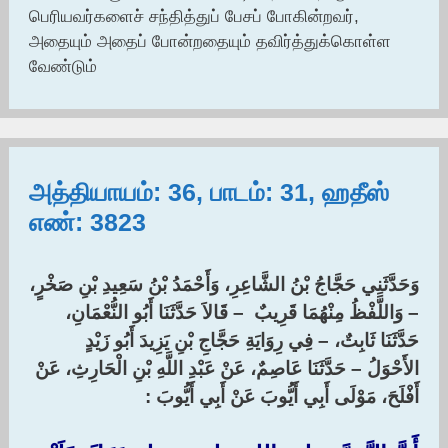
பெரியவர்களைச் சந்தித்துப் பேசப் போகின்றவர்,
அதையும் அதைப் போன்றதையும் தவிர்த்துக்கொள்ள
வேண்டும்
அத்தியாயம்: 36, பாடம்: 31, ஹதீஸ்
எண்: 3823
وَحَدَّثَنِي حَجَّاجُ بْنُ الشَّاعِرِ، وَأَحْمَدُ بْنُ سَعِيدِ بْنِ صَخْرٍ،
– وَاللَّفْظُ مِنْهُمَا قَرِيبٌ – قَالاَ حَدَّثَنَا أَبُو النُّعْمَانِ،
حَدَّثَنَا ثَابِتٌ، – فِي رِوَايَةِ حَجَّاجِ بْنِ يَزِيدَ أَبُو زَيْدٍ
الأَحْوَلُ – حَدَّثَنَا عَاصِمٌ، عَنْ عَبْدِ اللَّهِ بْنِ الْحَارِثِ، عَنْ
أَفْلَحَ، مَوْلَى أَبِي أَيُّوبَ عَنْ أَبِي أَيُّوبَ :‏