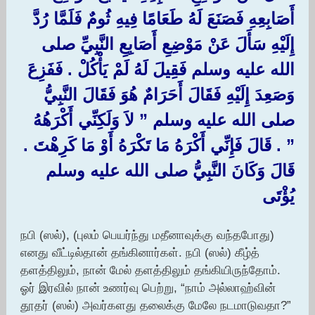
أَصَابِعِهِ فَصَنَعَ لَهُ طَعَامًا فِيهِ ثُومٌ فَلَمَّا رُدَّ
إِلَيْهِ سَأَلَ عَنْ مَوْضِعِ أَصَابِعِ النَّبِيِّ صلى
الله عليه وسلم فَقِيلَ لَهُ لَمْ يَأْكُلْ ‏.‏ فَفَزِعَ
وَصَعِدَ إِلَيْهِ فَقَالَ أَحَرَامٌ هُوَ فَقَالَ النَّبِيُّ
صلى الله عليه وسلم ‏”‏ لاَ وَلَكِنِّي أَكْرَهُهُ
‏”‏ ‏.‏ قَالَ فَإِنِّي أَكْرَهُ مَا تَكْرَهُ أَوْ مَا كَرِهْتَ ‏.‏
قَالَ وَكَانَ النَّبِيُّ صلى الله عليه وسلم
يُؤْتَى
நபி (ஸல்), (புலம் பெயர்ந்து மதீனாவுக்கு வந்தபோது)
எனது வீட்டில்தான் தங்கினார்கள். நபி (ஸல்) கீழ்த்
தளத்திலும், நான் மேல் தளத்திலும் தங்கியிருந்தோம்.
ஓர் இரவில் நான் உணர்வு பெற்று, “நாம் அல்லாஹ்வின்
தூதர் (ஸல்) அவர்களது தலைக்கு மேலே நடமாடுவதா?”