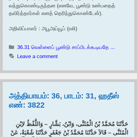
வந்துகொண்டிருந்தன (எனவே, பூண்டு உண்பதைத்
தவிர்த்தார்கள் எனத் தெரிந்துகொண்டேன்).
அறிவிப்பாளர் : அபூஅய்யூப் (ரலி)
Categories
36.31 வெள்ளைப் பூண்டு சாப்பிடக்கூடியதே ...
Leave a comment
அத்தியாயம்: 36, பாடம்: 31, ஹதீஸ்
எண்: 3822
حَدَّثَنَا مُحَمَّدُ بْنُ الْمُثَنَّى، وَابْنُ، بَشَّارٍ – وَاللَّفْظُ لاِبْنِ
الْمُثَنَّى – قَالاَ حَدَّثَنَا مُحَمَّدُ بْنُ جَعْفَرٍ حَدَّثَنَا شُعْبَةُ، عَنْ