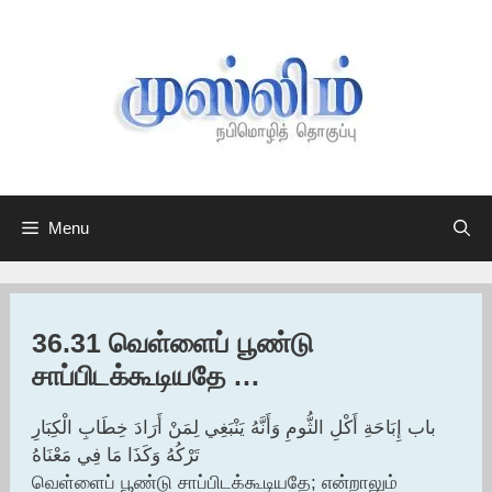
Skip
to
content
Menu
36.31 வெள்ளைப் பூண்டு
சாப்பிடக்கூடியதே …
باب إِبَاحَةِ أَكْلِ الثُّومِ وَأَنَّهُ يَنْبَغِي لِمَنْ أَرَادَ خِطَابِ الْكِبَارِ
تَرْكُهُ وَكَذَا مَا فِي مَعْنَاهُ
வெள்ளைப் பூண்டு சாப்பிடக்கூடியதே; என்றாலும்