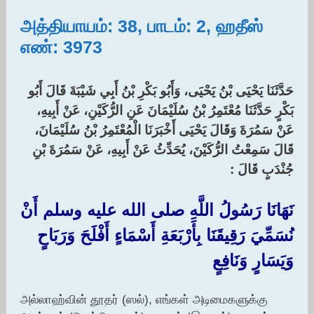
அத்தியாயம்: 38, பாடம்: 2, ஹதீஸ்
எண்: 3973
حَدَّثَنَا يَحْيَى بْنُ يَحْيَى، وَأَبُو بَكْرِ بْنُ أَبِي شَيْبَةَ قَالَ أَبُو
بَكْرٍ حَدَّثَنَا مُعْتَمِرُ بْنُ سُلَيْمَانَ عَنِ الرُّكَيْنِ، عَنْ أَبِيهِ،
عَنْ سَمُرَةَ وَقَالَ يَحْيَى أَخْبَرَنَا الْمُعْتَمِرُ بْنُ سُلَيْمَانَ،
قَالَ سَمِعْتُ الرُّكَيْنَ، يُحَدِّثُ عَنْ أَبِيهِ، عَنْ سَمُرَةَ بْنِ
جُنْدَبٍ قَالَ :‏
نَهَانَا رَسُولُ اللَّهِ صلى الله عليه وسلم أَنْ
نُسَمِّيَ رَقِيقَنَا بِأَرْبَعَةِ أَسْمَاءٍ أَفْلَحَ وَرَبَاحٍ
وَيَسَارٍ وَنَافِعٍ ‏
அல்லாஹ்வின் தூதர் (ஸல்), எங்கள் அடிமைகளுக்கு