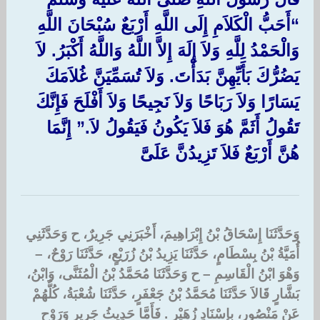
“أَحَبُّ الْكَلاَمِ إِلَى اللَّهِ أَرْبَعٌ سُبْحَانَ اللَّهِ
وَالْحَمْدُ لِلَّهِ وَلاَ إِلَهَ إِلاَّ اللَّهُ وَاللَّهُ أَكْبَرُ‏.‏ لاَ
يَضُرُّكَ بَأَيِّهِنَّ بَدَأْتَ.‏ وَلاَ تُسَمِّيَنَّ غُلاَمَكَ
يَسَارًا وَلاَ رَبَاحًا وَلاَ نَجِيحًا وَلاَ أَفْلَحَ فَإِنَّكَ
تَقُولُ أَثَمَّ هُوَ فَلاَ يَكُونُ فَيَقُولُ لاَ‏.”‏‏ إِنَّمَا
هُنَّ أَرْبَعٌ فَلاَ تَزِيدُنَّ عَلَىَّ ‏
وَحَدَّثَنَا إِسْحَاقُ بْنُ إِبْرَاهِيمَ، أَخْبَرَنِي جَرِيرٌ، ح وَحَدَّثَنِي
أُمَيَّةُ بْنُ بِسْطَامٍ، حَدَّثَنَا يَزِيدُ بْنُ زُرَيْعٍ، حَدَّثَنَا رَوْحٌ، –
وَهْوَ ابْنُ الْقَاسِمِ – ح وَحَدَّثَنَا مُحَمَّدُ بْنُ الْمُثَنَّى، وَابْنُ،
بَشَّارٍ قَالاَ حَدَّثَنَا مُحَمَّدُ بْنُ جَعْفَرٍ، حَدَّثَنَا شُعْبَةُ، كُلُّهُمْ
عَنْ مَنْصُورٍ، بِإِسْنَادِ زُهَيْرٍ ‏.‏ فَأَمَّا حَدِيثُ جَرِيرٍ وَرَوْحٍ