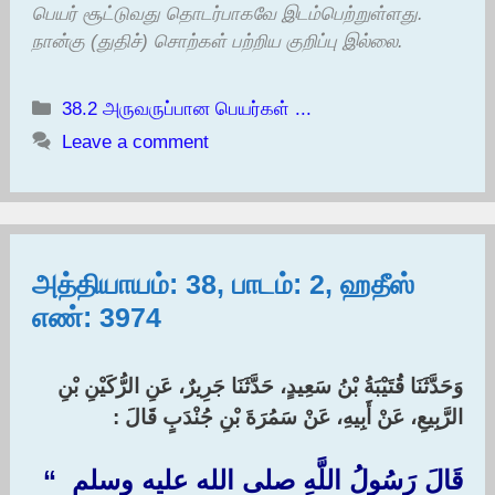
பெயர் சூட்டுவது தொடர்பாகவே இடம்பெற்றுள்ளது.
நான்கு (துதிச்) சொற்கள் பற்றிய குறிப்பு இல்லை.
Categories
38.2 அருவருப்பான பெயர்கள் ...
Leave a comment
அத்தியாயம்: 38, பாடம்: 2, ஹதீஸ்
எண்: 3974
وَحَدَّثَنَا قُتَيْبَةُ بْنُ سَعِيدٍ، حَدَّثَنَا جَرِيرٌ، عَنِ الرُّكَيْنِ بْنِ
الرَّبِيعِ، عَنْ أَبِيهِ، عَنْ سَمُرَةَ بْنِ جُنْدَبٍ قَالَ :‏
قَالَ رَسُولُ اللَّهِ صلى الله عليه وسلم ‏ “‏