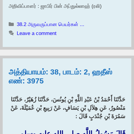
அறிவிப்பாளர் : ஜாபிர் பின் அப்துல்லாஹ் (ரலி)
Categories
38.2 அருவருப்பான பெயர்கள் ...
Leave a comment
அத்தியாயம்: 38, பாடம்: 2, ஹதீஸ்
எண்: 3975
حَدَّثَنَا أَحْمَدُ بْنُ عَبْدِ اللَّهِ بْنِ يُونُسَ، حَدَّثَنَا زُهَيْرٌ، حَدَّثَنَا
مَنْصُورٌ، عَنِ هِلاَلِ بْنِ يَسَافٍ، عَنْ رَبِيعِ بْنِ عُمَيْلَةَ، عَنْ
سَمُرَةَ بْنِ جُنْدَبٍ قَالَ :‏
قَالَ رَسُولُ اللَّهِ صلى الله عليه وسلم ‏