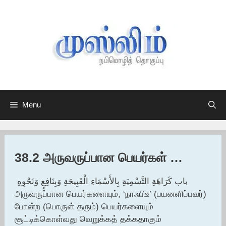
Skip
to
content
Menu
38.2 அருவருப்பான பெயர்கள் …
باب كَرَاهَةِ التَّسْمِيَةِ بِالأَسْمَاءِ الْقَبِيحَةِ وَبِنَافِعٍ وَنَحْوِهِ ‏
அருவருப்பான பெயர்களையும், ‘நாஃபிஉ’ (பயனளிப்பவர்)
போன்ற (பொருள் தரும்) பெயர்களையும்
சூட்டிக்கொள்வது வெறுக்கத் தக்கதாகும்