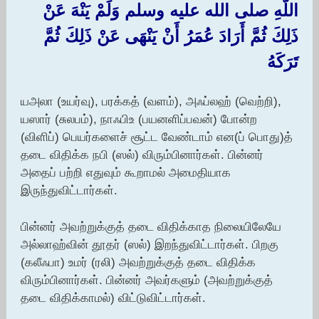
اللَّهِ صلى الله عليه وسلم وَلَمْ يَنْهَ عَنْ
ذَلِكَ ثُمَّ أَرَادَ عُمَرُ أَنْ يَنْهَى عَنْ ذَلِكَ ثُمَّ
تَرَكَهُ‏
யஅலா (உயர்வு), பரக்கத் (வளம்), அஃப்லஹ் (வெற்றி),
யஸார் (சுலபம்), நாஃபிஉ (பயனளிப்பவன்) போன்ற
(விளிப்) பெயர்களைச் சூட்ட வேண்டாம் என(ப் பொது)த்
தடை விதிக்க நபி (ஸல்) விரும்பினார்கள். பின்னர்
அதைப் பற்றி எதுவும் கூறாமல் அமைதியாக
இருந்துவிட்டார்கள்.
பின்னர் அவற்றுக்குத் தடை விதிக்காத நிலையிலேயே
அல்லாஹ்வின் தூதர் (ஸல்) இறந்துவிட்டார்கள். பிறகு
(கலீஃபா) உமர் (ரலி) அவற்றுக்குத் தடை விதிக்க
விரும்பினார்கள். பின்னர் அவர்களும் (அவற்றுக்குத்
தடை விதிக்காமல்) விட்டுவிட்டார்கள்.