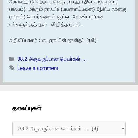
அஃப்லஹ் (வெற்றியாளன்), ரபாஹ் (இலாபம்), யஸார்
(சுலபம்), மற்றும் நாஃபிஉ (பயனளிப்பவன்) ஆகிய நான்கு
(விளிப்) பெயர்களைச் சூட்டிட வேண்டாமென
எங்களுக்குத் தடை விதித்தார்கள்.
அறிவிப்பாளர் : ஸமுரா பின் ஜுன்தப் (ரலி)
Categories
38.2 அருவருப்பான பெயர்கள் ...
Leave a comment
தலைப்புகள்
தலைப்புகள்