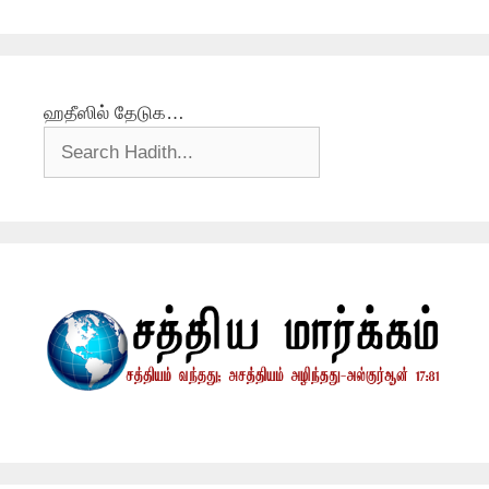
ஹதீஸில் தேடுக…