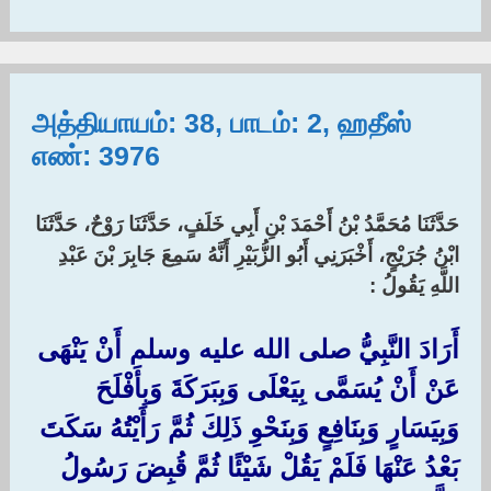
அத்தியாயம்: 38, பாடம்: 2, ஹதீஸ்
எண்: 3976
حَدَّثَنَا مُحَمَّدُ بْنُ أَحْمَدَ بْنِ أَبِي خَلَفٍ، حَدَّثَنَا رَوْحٌ، حَدَّثَنَا
ابْنُ جُرَيْجٍ، أَخْبَرَنِي أَبُو الزُّبَيْرِ أَنَّهُ سَمِعَ جَابِرَ بْنَ عَبْدِ
اللَّهِ يَقُولُ :‏
أَرَادَ النَّبِيُّ صلى الله عليه وسلم أَنْ يَنْهَى
عَنْ أَنْ يُسَمَّى بِيَعْلَى وَبِبَرَكَةَ وَبِأَفْلَحَ
وَبِيَسَارٍ وَبِنَافِعٍ وَبِنَحْوِ ذَلِكَ ثُمَّ رَأَيْتُهُ سَكَتَ
بَعْدُ عَنْهَا فَلَمْ يَقُلْ شَيْئًا ثُمَّ قُبِضَ رَسُولُ