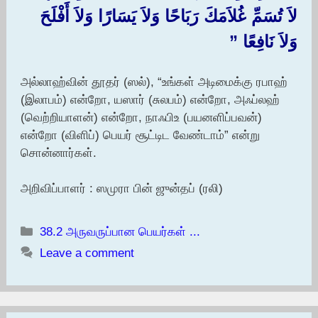
لاَ تُسَمِّ غُلاَمَكَ رَبَاحًا وَلاَ يَسَارًا وَلاَ أَفْلَحَ
وَلاَ نَافِعًا ‏”‏
அல்லாஹ்வின் தூதர் (ஸல்), “உங்கள் அடிமைக்கு ரபாஹ்
(இலாபம்) என்றோ, யஸார் (சுலபம்) என்றோ, அஃப்லஹ்
(வெற்றியாளன்) என்றோ, நாஃபிஉ (பயனளிப்பவன்)
என்றோ (விளிப்) பெயர் சூட்டிட வேண்டாம்” என்று
சொன்னார்கள்.
அறிவிப்பாளர் : ஸமுரா பின் ஜுன்தப் (ரலி)
Categories
38.2 அருவருப்பான பெயர்கள் ...
Leave a comment