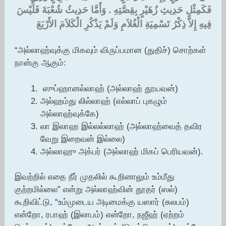
فَكَمِثْلِ حَدِيثِ زُهَيْرٍ بِقِصَّتِهِ ‏.‏ وَأَمَّا حَدِيثُ شُعْبَةَ فَلَيْسَ
فِيهِ إِلاَّ ذِكْرُ تَسْمِيَةِ الْغُلاَمِ وَلَمْ يَذْكُرِ الْكَلاَمَ الأَرْبَعَ
“அல்லாஹ்வுக்கு மிகவும் விருப்பமான (துதிச்) சொற்கள்
நான்கு ஆகும்:
ஸுப்ஹானல்லாஹ் (அல்லாஹ் தூயவன்)
அல்ஹம்து லில்லாஹ் (எல்லாப் புகழும்
அல்லாஹ்வுக்கே)
லா இலாஹ இல்லல்லாஹ் (அல்லாஹ்வைத் தவிர
வேறு இறைவன் இல்லை)
அல்லாஹு அக்பர் (அல்லாஹ் மிகப் பெரியவன்).
இவற்றில் எதை நீர் முதலில் கூறினாலும் உம்மீது
குற்றமில்லை” என்று அல்லாஹ்வின் தூதர் (ஸல்)
கூறிவிட்டு, “உம்முடைய அடிமைக்கு யஸார் (சுலபம்)
என்றோ, ரபாஹ் (இலாபம்) என்றோ, நஜீஹ் (ஏற்றம்