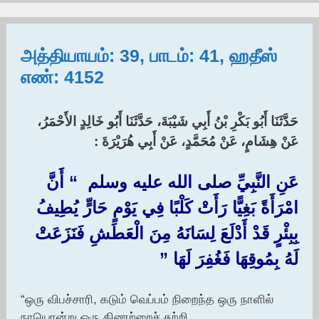
அத்தியாயம்: 39, பாடம்: 41, ஹதீஸ்
எண்: 4152
حَدَّثَنَا أَبُو بَكْرِ بْنُ أَبِي شَيْبَةَ، حَدَّثَنَا أَبُو خَالِدٍ الأَحْمَرُ،
عَنْ هِشَامٍ، عَنْ مُحَمَّدٍ، عَنْ أَبِي هُرَيْرَةَ :‏
عَنِ النَّبِيِّ صلى الله عليه وسلم ‏ “‏ أَنَّ
امْرَأَةً بَغِيًّا رَأَتْ كَلْبًا فِي يَوْمٍ حَارٍّ يُطِيفُ
بِبِئْرٍ قَدْ أَدْلَعَ لِسَانَهُ مِنَ الْعَطَشِ فَنَزَعَتْ
لَهُ بِمُوقِهَا فَغُفِرَ لَهَا ‏”‏
“ஒரு விபச்சாரி, கடும் வெப்பம் நிறைந்த ஒரு நாளில்
நாயொன்று ஒரு கிணற்றைச் சுற்றி