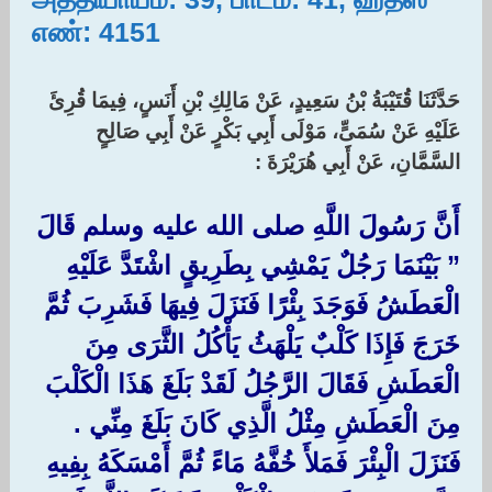
எண்: 4151
حَدَّثَنَا قُتَيْبَةُ بْنُ سَعِيدٍ، عَنْ مَالِكِ بْنِ أَنَسٍ، فِيمَا قُرِئَ
عَلَيْهِ عَنْ سُمَىٍّ، مَوْلَى أَبِي بَكْرٍ عَنْ أَبِي صَالِحٍ
السَّمَّانِ، عَنْ أَبِي هُرَيْرَةَ :‏
أَنَّ رَسُولَ اللَّهِ صلى الله عليه وسلم قَالَ
‏”‏ بَيْنَمَا رَجُلٌ يَمْشِي بِطَرِيقٍ اشْتَدَّ عَلَيْهِ
الْعَطَشُ فَوَجَدَ بِئْرًا فَنَزَلَ فِيهَا فَشَرِبَ ثُمَّ
خَرَجَ فَإِذَا كَلْبٌ يَلْهَثُ يَأْكُلُ الثَّرَى مِنَ
الْعَطَشِ فَقَالَ الرَّجُلُ لَقَدْ بَلَغَ هَذَا الْكَلْبَ
مِنَ الْعَطَشِ مِثْلُ الَّذِي كَانَ بَلَغَ مِنِّي ‏.‏
فَنَزَلَ الْبِئْرَ فَمَلأَ خُفَّهُ مَاءً ثُمَّ أَمْسَكَهُ بِفِيهِ