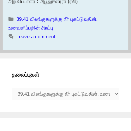
அறிவிப்பாளர் : அபூஹுரைரா (ரலி)
Categories
39.41 விலங்குகளுக்கு நீர் புகட்டுவதின்,
உணவளிப்பதின் சிறப்பு
Leave a comment
தலைப்புகள்
தலைப்புகள்