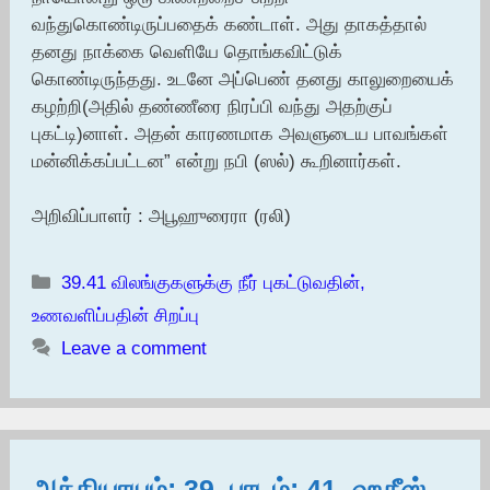
வந்துகொண்டிருப்பதைக் கண்டாள். அது தாகத்தால்
தனது நாக்கை வெளியே தொங்கவிட்டுக்
கொண்டிருந்தது. உடனே அப்பெண் தனது காலுறையைக்
கழற்றி(அதில் தண்ணீரை நிரப்பி வந்து அதற்குப்
புகட்டி)னாள். அதன் காரணமாக அவளுடைய பாவங்கள்
மன்னிக்கப்பட்டன” என்று நபி (ஸல்) கூறினார்கள்.
அறிவிப்பாளர் : அபூஹுரைரா (ரலி)
Categories
39.41 விலங்குகளுக்கு நீர் புகட்டுவதின்,
உணவளிப்பதின் சிறப்பு
Leave a comment
அத்தியாயம்: 39, பாடம்: 41, ஹதீஸ்