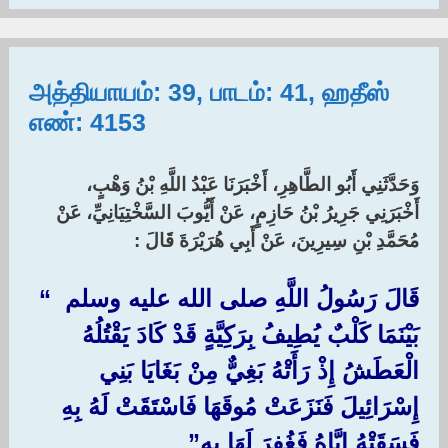
அத்தியாயம்: 39, பாடம்: 41, ஹதீஸ்
எண்: 4153
وَحَدَّثَنِي أَبُو الطَّاهِرِ، أَخْبَرَنَا عَبْدُ اللَّهِ بْنُ وَهْبٍ،
أَخْبَرَنِي جَرِيرُ بْنُ حَازِمٍ، عَنْ أَيُّوبَ السَّخْتِيَانِيِّ، عَنْ
مُحَمَّدِ بْنِ سِيرِينَ، عَنْ أَبِي هُرَيْرَةَ قَالَ :‏
قَالَ رَسُولُ اللَّهِ صلى الله عليه وسلم ‏ “‏
بَيْنَمَا كَلْبٌ يُطِيفُ بِرَكِيَّةٍ قَدْ كَادَ يَقْتُلُهُ
الْعَطَشُ إِذْ رَأَتْهُ بَغِيٌّ مِنْ بَغَايَا بَنِي
إِسْرَائِيلَ فَنَزَعَتْ مُوقَهَا فَاسْتَقَتْ لَهُ بِهِ
فَسَقَتْهُ إِيَّاهُ فَغُفِرَ لَهَا بِهِ” ‏