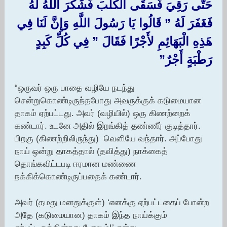
حَتَّى رَقِيَ فَسَقَى الْكَلْبَ فَشَكَرَ اللَّهُ لَهُ
فَغَفَرَ لَهُ ‏” قَالُوا يَا رَسُولَ اللَّهِ وَإِنَّ لَنَا فِي
هَذِهِ الْبَهَائِمِ لأَجْرًا فَقَالَ ‏”‏ فِي كُلِّ كَبِدٍ
رَطْبَةٍ أَجْرٌ”‏
“ஒருவர் ஒரு பாதை வழியே நடந்து
சென்றுகொண்டிருந்தபோது அவருக்குக் கடுமையான
தாகம் ஏற்பட்டது. அவர் (வழியில்) ஒரு கிணற்றைக்
கண்டார். உடனே அதில் இறங்கித் தண்ணீர் குடித்தார்.
பிறகு (கிணற்றிலிருந்து) வெளியே வந்தார். அப்போது
நாய் ஒன்று தாகத்தால் (தவித்து) நாக்கைத்
தொங்கவிட்டபடி ஈரமான மண்ணை
நக்கிக்கொண்டிருப்பதைக் கண்டார்.
அவர் (தமது மனதுக்குள்) ‘எனக்கு ஏற்பட்டதைப் போன்ற
அதே (கடுமையான) தாகம் இந்த நாய்க்கும்