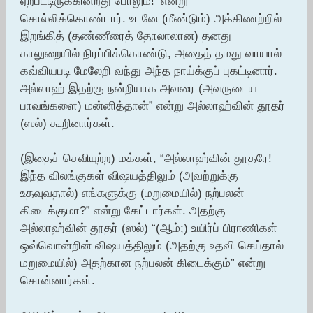
ஏற்பட்டிருக்கின்றது போலும்!’ என்று
சொல்லிக்கொண்டார். உடனே (மீண்டும்) அக்கிணற்றில்
இறங்கித் (தண்ணீரைத் தோலாலான) தனது
காலுறையில் நிரப்பிக்கொண்டு, அதைத் தமது வாயால்
கவ்வியபடி மேலேறி வந்து அந்த நாய்க்குப் புகட்டினார்.
அல்லாஹ் இதற்கு நன்றியாக அவரை (அவருடைய
பாவங்களை) மன்னித்தான்” என்று அல்லாஹ்வின் தூதர்
(ஸல்) கூறினார்கள்.
(இதைச் செவியுற்ற) மக்கள், “அல்லாஹ்வின் தூதரே!
இந்த விலங்குகள் விஷயத்திலும் (அவற்றுக்கு
உதவுவதால்) எங்களுக்கு (மறுமையில்) நற்பலன்
கிடைக்குமா?” என்று கேட்டார்கள். அதற்கு
அல்லாஹ்வின் தூதர் (ஸல்) “(ஆம்;) உயிர்ப் பிராணிகள்
ஒவ்வொன்றின் விஷயத்திலும் (அதற்கு உதவி செய்தால்
மறுமையில்) அதற்கான நற்பலன் கிடைக்கும்” என்று
சொன்னார்கள்.