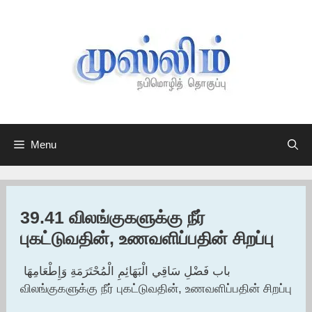
Skip
to
content
Menu
39.41 விலங்குகளுக்கு நீர்
புகட்டுவதின், உணவளிப்பதின் சிறப்பு
باب فَضْلِ سَاقِي الْبَهَائِمِ الْمُحْتَرَمَةِ وَإِطْعَامِهَا ‏‏
விலங்குகளுக்கு நீர் புகட்டுவதின், உணவளிப்பதின் சிறப்பு