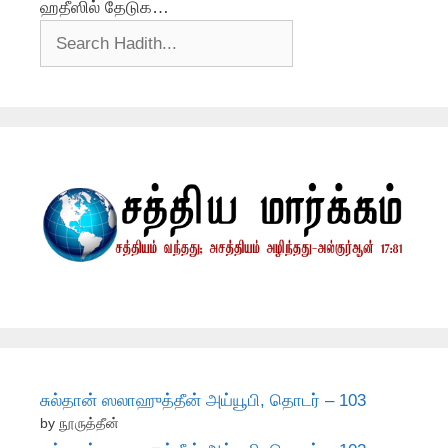
ஹதீஸில் தேடுக…
சுல்தான் ஸலாஹுத்தீன் அய்யூபி, தொடர் – 103
by நூருத்தீன்