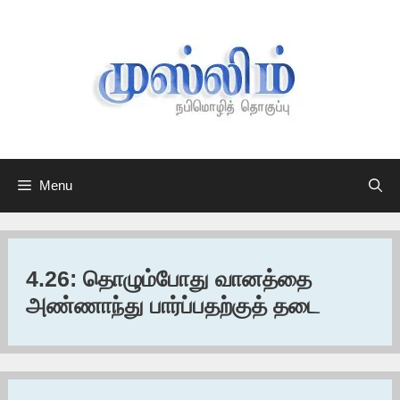
Skip
to
content
Menu
4.26: தொழும்போது வானத்தை
அண்ணாந்து பார்ப்பதற்குத் தடை