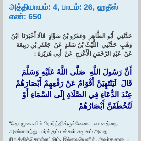
அத்தியாயம்: 4, பாடம்: 26, ஹதீஸ்
எண்: 650
حَدَّثَنِي ‏ ‏أَبُو الطَّاهِرِ ‏ ‏وَعَمْرُو بْنُ سَوَّادٍ ‏ ‏قَالَا أَخْبَرَنَا ‏ ‏ابْنُ
وَهْبٍ ‏ ‏حَدَّثَنِي ‏ ‏اللَّيْثُ بْنُ سَعْدٍ ‏ ‏عَنْ ‏ ‏جَعْفَرِ بْنِ رَبِيعَةَ ‏
‏عَنْ ‏ ‏عَبْدِ الرَّحْمَنِ الْأَعْرَجِ ‏ ‏عَنْ ‏ ‏أَبِي هُرَيْرَةَ :‏
أَنَّ رَسُولَ اللَّهِ ‏ ‏صَلَّى اللَّهُ عَلَيْهِ وَسَلَّمَ ‏
‏قَالَ ‏ ‏لَيَنْتَهِيَنَّ أَقْوَامٌ عَنْ رَفْعِهِمْ أَبْصَارَهُمْ
عِنْدَ الدُّعَاءِ فِي الصَّلَاةِ إِلَى السَّمَاءِ أَوْ
لَتُخْطَفَنَّ أَبْصَارُهُمْ
“தொழுகையில் பிரார்த்திக்கும்வேளை, வானத்தை
அண்ணாந்து பார்க்கும் மக்கள் சமூகம் அதை
நிறுத்திக்கொள்ளட்டும். இல்லையெனில், அவர்களுடைய