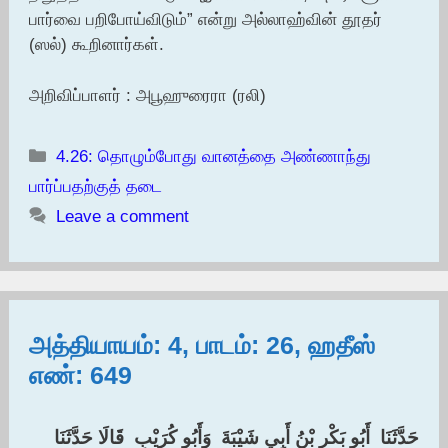
பார்வை பறிபோய்விடும்” என்று அல்லாஹ்வின் தூதர்
(ஸல்) கூறினார்கள்.
அறிவிப்பாளர் : அபூஹுரைரா (ரலி)
Categories
4.26: தொழும்போது வானத்தை அண்ணாந்து
பார்ப்பதற்குத் தடை
Leave a comment
அத்தியாயம்: 4, பாடம்: 26, ஹதீஸ்
எண்: 649
حَدَّثَنَا ‏ ‏أَبُو بَكْرِ بْنُ أَبِي شَيْبَةَ ‏ ‏وَأَبُو كُرَيْبٍ ‏ ‏قَالَا حَدَّثَنَا ‏