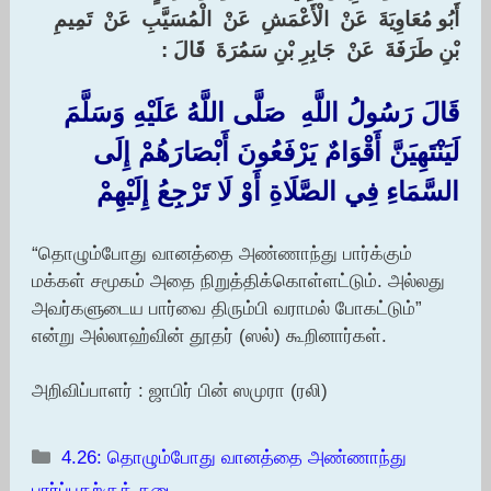
‏أَبُو مُعَاوِيَةَ ‏ ‏عَنْ ‏ ‏الْأَعْمَشِ ‏ ‏عَنْ ‏ ‏الْمُسَيَّبِ ‏ ‏عَنْ ‏ ‏تَمِيمِ
بْنِ طَرَفَةَ ‏ ‏عَنْ ‏ ‏جَابِرِ بْنِ سَمُرَةَ ‏ ‏قَالَ :‏
قَالَ رَسُولُ اللَّهِ ‏ ‏صَلَّى اللَّهُ عَلَيْهِ وَسَلَّمَ ‏
‏لَيَنْتَهِيَنَّ أَقْوَامٌ يَرْفَعُونَ أَبْصَارَهُمْ إِلَى
السَّمَاءِ فِي الصَّلَاةِ أَوْ لَا تَرْجِعُ إِلَيْهِمْ
“தொழும்போது வானத்தை அண்ணாந்து பார்க்கும்
மக்கள் சமூகம் அதை நிறுத்திக்கொள்ளட்டும். அல்லது
அவர்களுடைய பார்வை திரும்பி வராமல் போகட்டும்”
என்று அல்லாஹ்வின் தூதர் (ஸல்) கூறினார்கள்.
அறிவிப்பாளர் : ஜாபிர் பின் ஸமுரா (ரலி)
Categories
4.26: தொழும்போது வானத்தை அண்ணாந்து
பார்ப்பதற்குத் தடை