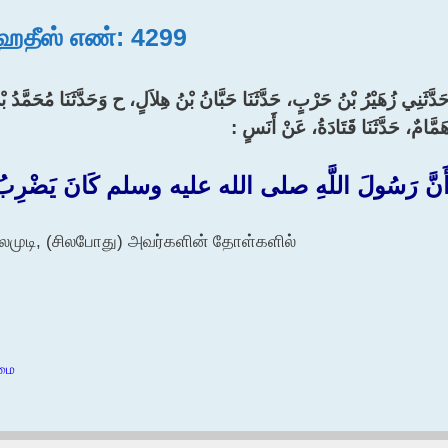
, ஹதீஸ் எண்: 4299
َدَّثَنِي زُهَيْرُ بْنُ حَرْبٍ، حَدَّثَنَا حَبَّانُ بْنُ هِلاَلٍ، ح وَحَدَّثَنَا مُحَمَّدُ بْنُ
َمَّامٌ، حَدَّثَنَا قَتَادَةُ، عَنْ أَنَسٍ :‏
َنَّ رَسُولَ اللَّهِ صلى الله عليه وسلم كَانَ يَضْرِبُ شَع
ைமுடி, (சிலபோது) அவர்களின் தோள்களில்
்மை