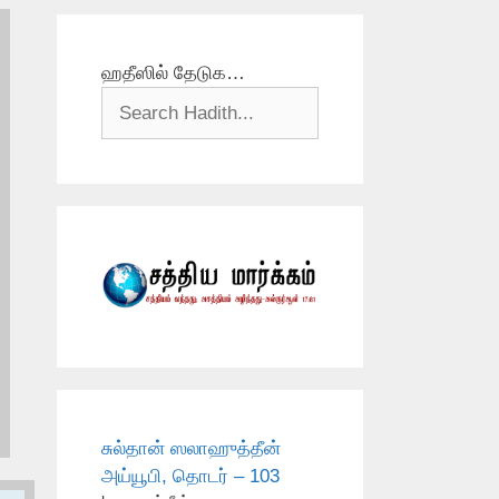
ஹதீஸில் தேடுக…
சுல்தான் ஸலாஹுத்தீன்
அய்யூபி, தொடர் – 103