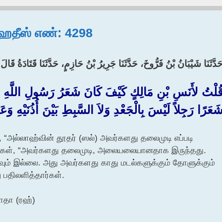
, ஹதீஸ் எண்: 4298
َدَّثَنَا شَيْبَانُ بْنُ فَرُّوخَ، حَدَّثَنَا جَرِيرُ بْنُ حَازِمٍ، حَدَّثَنَا قَتَادَةُ قَالَ 
ُلْتُ لأَنَسِ بْنِ مَالِكٍ كَيْفَ كَانَ شَعَرُ رَسُولِ ال
َعَرًا رَجِلاً لَيْسَ بِالْجَعْدِ وَلاَ السَّبِطِ بَيْنَ أُذُنَيْهِ وَعَا
, “அல்லாஹ்வின் தூதர் (ஸல்) அவர்களது தலைமுடி எப்படி
அவர்கள், “அவர்களது தலைமுடி, அலையலையானதாக இருந்தது.
ாகவும் இல்லை. அது அவர்களது காது மடல்களுக்கும் தோளுக்கும்
பதிலளித்தார்கள்.
ாதா (ரஹ்)