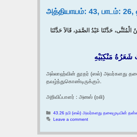
அத்தியாயம்: 43, பாடம்: 26
 الْمُثَنَّى، حَدَّثَنَا عَبْدُ الصَّمَدِ، قَالاَ حَدَّثَنَا
َرُهُ مَنْكِبَيْهِ
அல்லாஹ்வின் தூதர் (ஸல்) அவர்களது தல
தவழ்ந்துகொண்டிருக்கும்.
அறிவிப்பாளர் : அனஸ் (ரலி)
Categories
43.26 நபி (ஸல்) அவர்களது தலைமுடியின் தன
Leave a comment