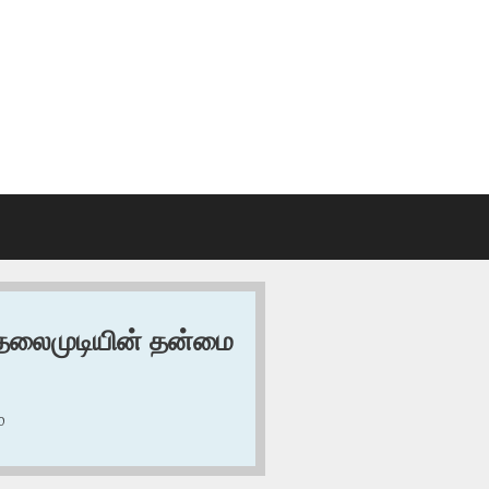
 தலைமுடியின் தன்மை
ை