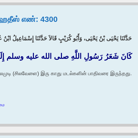
, ஹதீஸ் எண்: 4300
حَدَّثَنَا يَحْيَى بْنُ يَحْيَى، وَأَبُو كُرَيْبٍ قَالاَ حَدَّثَنَا إِسْمَاعِيلُ ابْنُ 
كَانَ شَعَرُ رَسُولِ اللَّهِ صلى الله عليه وسلم إِلَى أَ
ைமுடி (சிலவேளை) இரு காது மடல்களின் பாதிவரை இருந்தது.
்மை