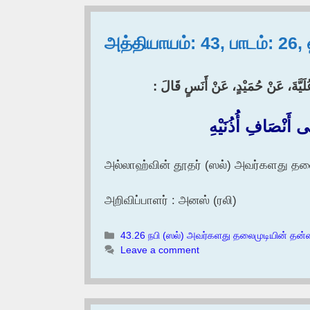
அத்தியாயம்: 43, பாடம்: 26
عُلَيَّةَ، عَنْ حُمَيْدٍ، عَنْ أَنَسٍ قَالَ :‏
نْصَافِ أُذُنَيْهِ ‏
அல்லாஹ்வின் தூதர் (ஸல்) அவர்களது தல
அறிவிப்பாளர் : அனஸ் (ரலி)
Categories
43.26 நபி (ஸல்) அவர்களது தலைமுடியின் தன
Leave a comment