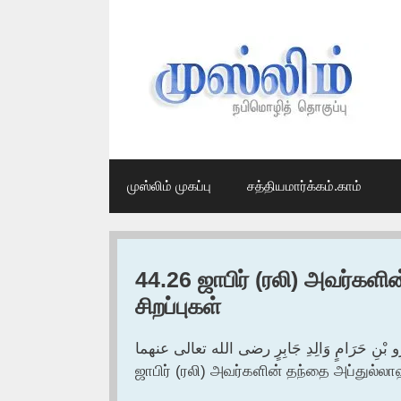
Skip
to
content
முஸ்லிம் முகப்பு
சத்தியமார்க்கம்.காம்
44.26 ஜாபிர் (ரலி) அவர்களி
சிறப்புகள்
مْرِو بْنِ حَرَامٍ وَالِدِ جَابِرٍ رضى الله تعالى عنهما
ஜாபிர் (ரலி) அவர்களின் தந்தை அப்துல்லாஹ