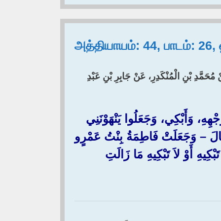
அத்தியாயம்: 44, பாடம்: 26
ْ مُحَمَّدِ بْنِ الْمُنْكَدِرِ، عَنْ جَابِرِ بْنِ عَبْدِ
ِهِ، وَأَبْكِي، وَجَعَلُوا يَنْهَوْنَنِي
 – وَجَعَلَتْ فَاطِمَةُ بِنْتُ عَمْرٍو
هِ أَوْ لاَ تَبْكِيهِ مَا زَالَتِ