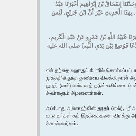
حَدَّثَنَا إِسْحَاقُ بْنُ إِبْرَاهِيمَ أَخْبَرَنَا عَبْدُ
‏.‏ بِهَذَا الْحَدِيثِ غَيْرَ أَنَّ ابْنَ جُرَيْجٍ، لَيْسَ
ْبَرَنَا عُبَيْدُ اللَّهِ بْنُ عَمْرٍو عَنْ عَبْدِ الْكَرِيمِ
َدَّعًا فَوُضِعَ بَيْنَ يَدَىِ النَّبِيِّ صلى الله عليه
என் தந்தை உஹுதுப் போரில் கொல்லப்பட்ட
முகத்திலிருந்த துணியை விலக்கி நான் அ
தூதர் (ஸல்) என்னைத் தடுக்கவில்லை. (என்
அவர்களும் அழலானார்கள்.
அப்போது அல்லாஹ்வின் தூதர் (ஸல்), “நீ 
வானவர்கள் தம் இறக்கைகளை விரித்து அவர
சொன்னார்கள்.