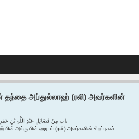
ன் தந்தை அப்துல்லாஹ் (ரலி) அவர்களின்
باب مِنْ فَضَائِلِ عَبْدِ اللَّهِ بْنِ عَ
் பின் அம்ரு பின் ஹராம் (ரலி) அவர்களின் சிறப்புகள்