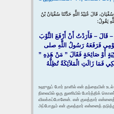
 سُفْيَانَ، قَالَ عُبَيْدُ اللَّهِ حَدَّثَنَا سُفْيَانُ بْنُ
َهِ يَقُولُ:‏
– قَالَ – فَأَرَدْتُ أَنْ أَرْفَعَ الثَّوْبَ
ي قَوْمِي فَرَفَعَهُ رَسُولُ اللَّهِ صلى
 أَوْ صَائِحَةٍ فَقَالَ ‏”‏ مَنْ هَذِهِ ‏”‏
كِي فَمَا زَالَتِ الْمَلاَئِكَةُ تُظِلُّهُ
உஹுதுப் போர் நாளில் என் தந்தையின் உடல் 
நிலையில் ஒரு துணியில் போர்த்திக் கொண்
விலக்கப்போனேன். என் குலத்தார் என்னைத்
அப்போதும் என் குலத்தார் என்னைத் தடுத்த