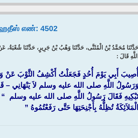
, ஹதீஸ் எண்: 4502
َدَّثَنَا مُحَمَّدُ بْنُ الْمُثَنَّى، حَدَّثَنَا وَهْبُ بْنُ جَرِيرٍ، حَدَّثَنَا شُعْبَةُ، عَن
للَّهِ قَالَ :‏
ُصِيبَ أَبِي يَوْمَ أُحُدٍ فَجَعَلْتُ أَكْشِفُ الثَّوْبَ عَنْ وَجْه
َرَسُولُ اللَّهِ صلى الله عليه وسلم لاَ يَنْهَانِي – قَالَ
َبْكِيهِ فَقَالَ رَسُولُ اللَّهِ صلى الله عليه وسلم ‏ “‏ تَبْكِي
لْمَلاَئِكَةُ تُظِلُّهُ بِأَجْنِحَتِهَا حَتَّى رَفَعْتُمُوهُ ‏”‏ ‏