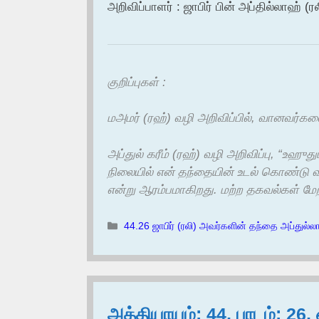
அறிவிப்பாளர் : ஜாபிர் பின் அப்தில்லாஹ் (ரல
குறிப்புகள் :
மஅமர் (ரஹ்) வழி அறிவிப்பில், வானவர்க
அப்துல் கரீம் (ரஹ்) வழி அறிவிப்பு, “உஹுது
நிலையில் என் தந்தையின் உடல் கொண்டு வர
என்று ஆரம்பமாகிறது. மற்ற தகவல்கள் ம
Categories
44.26 ஜாபிர் (ரலி) அவர்களின் தந்தை அப்துல்லா
அத்தியாயம்: 44, பாடம்: 26