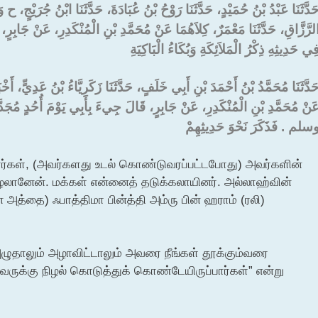
َدَّثَنَا عَبْدُ بْنُ حُمَيْدٍ، حَدَّثَنَا رَوْحُ بْنُ عُبَادَةَ، حَدَّثَنَا ابْنُ جُرَيْجٍ، ح وَ
لرَّزَّاقِ، حَدَّثَنَا مَعْمَرٌ، كِلاَهُمَا عَنْ مُحَمَّدِ بْنِ الْمُنْكَدِرِ، عَنْ جَابِرٍ، 
ِي حَدِيثِهِ ذِكْرُ الْمَلاَئِكَةِ وَبُكَاءُ الْبَاكِيَةِ ‏
حَدَّثَنَا مُحَمَّدُ بْنُ أَحْمَدَ بْنِ أَبِي خَلَفٍ، حَدَّثَنَا زَكَرِيَّاءُ بْنُ عَدِيٍّ، أَخ
َنْ مُحَمَّدِ بْنِ الْمُنْكَدِرِ، عَنْ جَابِرٍ، قَالَ جِيءَ بِأَبِي يَوْمَ أُحُدٍ مُج
سلم ‏.‏ فَذَكَرَ نَحْوَ حَدِيثِهِمْ ‏‏
ார்கள், (அவர்களது உடல் கொண்டுவரப்பட்டபோது) அவர்களின்
ழலானேன். மக்கள் என்னைத் தடுக்கலாயினர். அல்லாஹ்வின்
 அத்தை) ஃபாத்திமா பின்த்தி அம்ரு பின் ஹராம் (ரலி)
அழுதாலும் அழாவிட்டாலும் அவரை நீங்கள் தூக்கும்வரை
ுக்கு நிழல் கொடுத்துக் கொண்டேயிருப்பார்கள்” என்று