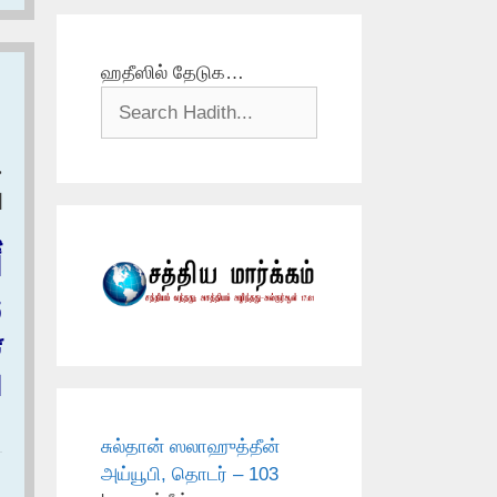
ஹதீஸில் தேடுக…
ح
ا
أ
و
ت
ا
சுல்தான் ஸலாஹுத்தீன்
அய்யூபி, தொடர் – 103