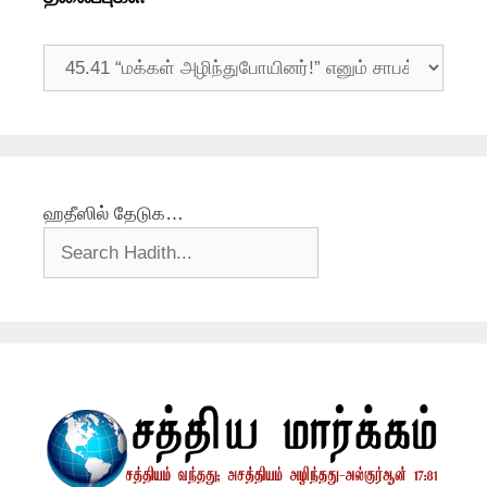
தலைப்புகள்
ஹதீஸில் தேடுக…