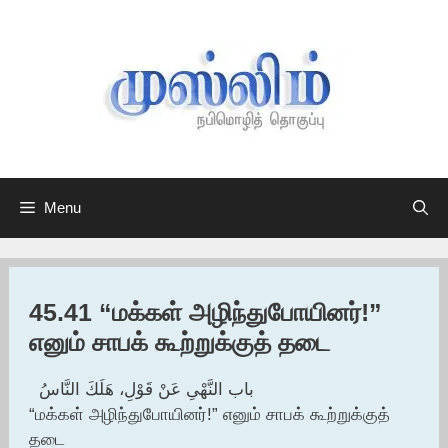
Skip
to
content
Menu
45.41 “மக்கள் அழிந்துபோயினர்!”
எனும் சாபக் கூற்றுக்குத் தடை
باب النَّهْىِ عَنْ قَوْلِ، هَلَكَ النَّاسُ ‏ ‏
“மக்கள் அழிந்துபோயினர்!” எனும் சாபக் கூற்றுக்குத்
தடை