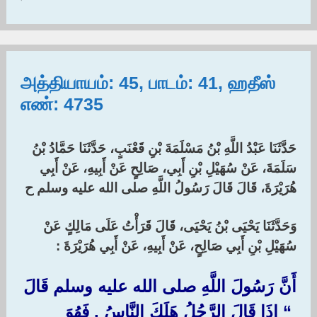
அத்தியாயம்: 45, பாடம்: 41, ஹதீஸ்
எண்: 4735
حَدَّثَنَا عَبْدُ اللَّهِ بْنُ مَسْلَمَةَ بْنِ قَعْنَبٍ، حَدَّثَنَا حَمَّادُ بْنُ
سَلَمَةَ، عَنْ سُهَيْلِ بْنِ أَبِي، صَالِحٍ عَنْ أَبِيهِ، عَنْ أَبِي
هُرَيْرَةَ، قَالَ قَالَ رَسُولُ اللَّهِ صلى الله عليه وسلم ح
وَحَدَّثَنَا يَحْيَى بْنُ يَحْيَى، قَالَ قَرَأْتُ عَلَى مَالِكٍ عَنْ
سُهَيْلِ بْنِ أَبِي صَالِحٍ، عَنْ أَبِيهِ، عَنْ أَبِي هُرَيْرَةَ :‏
أَنَّ رَسُولَ اللَّهِ صلى الله عليه وسلم قَالَ
‏ “‏ إِذَا قَالَ الرَّجُلُ هَلَكَ النَّاسُ ‏.‏ فَهُوَ