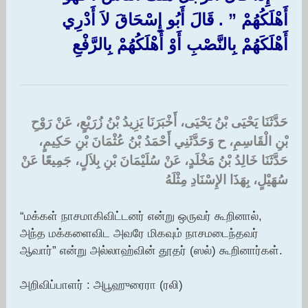
أَهْلَكُهُمْ ‏”‏ ‏.‏ قَالَ أَبُو إِسْحَاقَ لاَ أَدْرِي
أَهْلَكَهُمْ بِالنَّصْبِ أَوْ أَهْلَكُهُمْ بِالرَّفْعِ
حَدَّثَنَا يَحْيَى بْنُ يَحْيَى، أَخْبَرَنَا يَزِيدُ بْنُ زُرَيْعٍ، عَنْ رَوْحِ
بْنِ الْقَاسِمِ، ح وَحَدَّثَنِي أَحْمَدُ بْنُ عُثْمَانَ بْنِ حَكِيمٍ،
حَدَّثَنَا خَالِدُ بْنُ مَخْلَدٍ، عَنْ سُلَيْمَانَ بْنِ بِلاَلٍ، جَمِيعًا عَنْ
سُهَيْلٍ، بِهَذَا الإِسْنَادِ مِثْلَهُ ‏
“மக்கள் நாசமாகிவிட்டனர் என்று ஒருவர் கூறினால்,
அந்த மக்களைவிட அவரே மிகவும் நாசமடைந்தவர்
ஆவார்” என்று அல்லாஹ்வின் தூதர் (ஸல்) கூறினார்கள்.
அறிவிப்பாளர் : அபூஹுரைரா (ரலி)