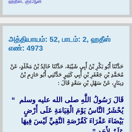
ஹதீஸ்
,
குர்ஆன்
அத்தியாயம்: 52, பாடம்: 2, ஹதீஸ்
எண்: 4973
حَدَّثَنَا أَبُو بَكْرِ بْنُ أَبِي شَيْبَةَ، حَدَّثَنَا خَالِدُ بْنُ مَخْلَدٍ، عَنْ
مُحَمَّدِ بْنِ جَعْفَرِ بْنِ أَبِي كَثِيرٍ حَدَّثَنِي أَبُو حَازِمِ بْنُ
دِينَارٍ، عَنْ سَهْلِ بْنِ سَعْدٍ قَالَ :‏ ‏
قَالَ رَسُولُ اللَّهِ صلى الله عليه وسلم ‏ “‏
يُحْشَرُ النَّاسُ يَوْمَ الْقِيَامَةِ عَلَى أَرْضٍ
بَيْضَاءَ عَفْرَاءَ كَقُرْصَةِ النَّقِيِّ لَيْسَ فِيهَا
عَلَمٌ لأَحَدٍ ‏”‏