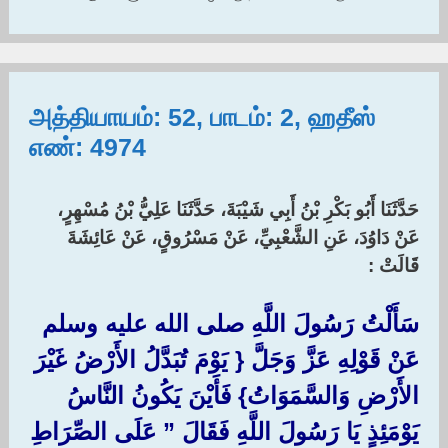
அத்தியாயம்: 52, பாடம்: 2, ஹதீஸ்
எண்: 4974
حَدَّثَنَا أَبُو بَكْرِ بْنُ أَبِي شَيْبَةَ، حَدَّثَنَا عَلِيُّ بْنُ مُسْهِرٍ،
عَنْ دَاوُدَ، عَنِ الشَّعْبِيِّ، عَنْ مَسْرُوقٍ، عَنْ عَائِشَةَ
قَالَتْ :‏ ‏
سَأَلْتُ رَسُولَ اللَّهِ صلى الله عليه وسلم
عَنْ قَوْلِهِ عَزَّ وَجَلَّ ‏{‏ يَوْمَ تُبَدَّلُ الأَرْضُ غَيْرَ
الأَرْضِ وَالسَّمَوَاتُ‏}‏ فَأَيْنَ يَكُونُ النَّاسُ
يَوْمَئِذٍ يَا رَسُولَ اللَّهِ فَقَالَ ‏”‏ عَلَى الصِّرَاطِ