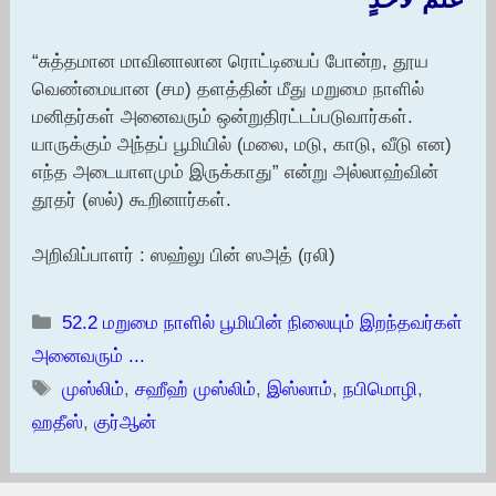
“சுத்தமான மாவினாலான ரொட்டியைப் போன்ற, தூய
வெண்மையான (சம) தளத்தின் மீது மறுமை நாளில்
மனிதர்கள் அனைவரும் ஒன்றுதிரட்டப்படுவார்கள்.
யாருக்கும் அந்தப் பூமியில் (மலை, மடு, காடு, வீடு என)
எந்த அடையாளமும் இருக்காது” என்று அல்லாஹ்வின்
தூதர் (ஸல்) கூறினார்கள்.
அறிவிப்பாளர் : ஸஹ்லு பின் ஸஅத் (ரலி)
Categories
52.2 மறுமை நாளில் பூமியின் நிலையும் இறந்தவர்கள்
அனைவரும் ...
Tags
முஸ்லிம்
,
சஹீஹ் முஸ்லிம்
,
இஸ்லாம்
,
நபிமொழி
,
ஹதீஸ்
,
குர்ஆன்