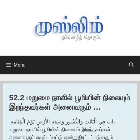
Skip
to
content
Menu
52.2 மறுமை நாளில் பூமியின் நிலையும்
இறந்தவர்கள் அனைவரும் …
باب فِي الْبَعْثِ وَالنُّشُورِ وَصِفَةِ الأَرْضِ يَوْمَ الْقِيَامَةِ ‏‏
மறுமை நாளில் பூமியின் நிலையும் இறந்தவர்கள்
அனைவரும் எழுப்பப்பட்டு ஒன்றுதிரட்டப்படுவதும்