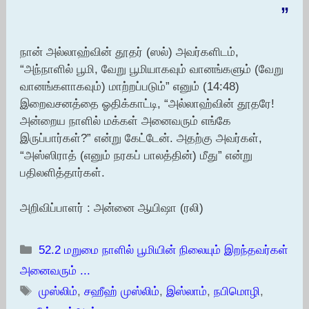
‏”‏ ‏
நான் அல்லாஹ்வின் தூதர் (ஸல்) அவர்களிடம்,
“அந்நாளில் பூமி, வேறு பூமியாகவும் வானங்களும் (வேறு
வானங்களாகவும்) மாற்றப்படும்” எனும் (14:48)
இறைவசனத்தை ஓதிக்காட்டி, “அல்லாஹ்வின் தூதரே!
அன்றைய நாளில் மக்கள் அனைவரும் எங்கே
இருப்பார்கள்?” என்று கேட்டேன். அதற்கு அவர்கள்,
“அஸ்ஸிராத் (எனும் நரகப் பாலத்தின்) மீது” என்று
பதிலளித்தார்கள்.
அறிவிப்பாளர் : அன்னை ஆயிஷா (ரலி)
Categories
52.2 மறுமை நாளில் பூமியின் நிலையும் இறந்தவர்கள்
அனைவரும் ...
Tags
முஸ்லிம்
,
சஹீஹ் முஸ்லிம்
,
இஸ்லாம்
,
நபிமொழி
,