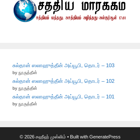
சுல்தான் ஸலாஹுத்தீன் அய்யூபி, தொடர் – 103
by நூருத்தீன்
சுல்தான் ஸலாஹுத்தீன் அய்யூபி, தொடர் – 102
by நூருத்தீன்
சுல்தான் ஸலாஹுத்தீன் அய்யூபி, தொடர் – 101
by நூருத்தீன்
© 2026 சஹீஹ் முஸ்லிம்
• Built with
GeneratePress