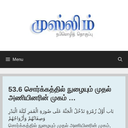
Skip
to
content
Menu
53.6 சொர்க்கத்தில் நுழையும் முதல்
அணியினரின் முகம் …
بَاب أَوَّلُ زُمْرَةٍ تَدْخُلُ الْجَنَّةَ عَلَى صُورَةِ الْقَمَرِ لَيْلَةَ الْبَدْرِ
وَصِفَاتُهُمْ وَأَزْوَاجُهُمْ
சொர்க்கத்தில் நுழையும் முதல் அணியினரின் முகம்,