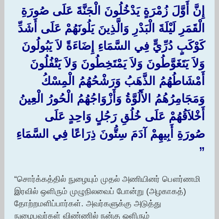
إِنَّ أَوَّلَ زُمْرَةٍ يَدْخُلُونَ الْجَنَّةَ عَلَى صُورَةِ
الْقَمَرِ لَيْلَةَ الْبَدْرِ وَالَّذِينَ يَلُونَهُمْ عَلَى أَشَدِّ
كَوْكَبٍ دُرِّيٍّ فِي السَّمَاءِ إِضَاءَةً لاَ يَبُولُونَ
وَلاَ يَتَغَوَّطُونَ وَلاَ يَمْتَخِطُونَ وَلاَ يَتْفُلُونَ
أَمْشَاطُهُمُ الذَّهَبُ وَرَشْحُهُمُ الْمِسْكُ
وَمَجَامِرُهُمُ الأَلُوَّةُ وَأَزْوَاجُهُمُ الْحُورُ الْعِينُ
أَخْلاَقُهُمْ عَلَى خُلُقِ رَجُلٍ وَاحِدٍ عَلَى
صُورَةِ أَبِيهِمْ آدَمَ سِتُّونَ ذِرَاعًا فِي السَّمَاءِ
‏”‏ ‏
“சொர்க்கத்தில் நுழையும் முதல் அணியினர் பௌர்ணமி
இரவில் ஒளிரும் முழுநிலவைப் போன்று (அழகாகத்)
தோற்றமளிப்பார்கள். அவர்களுக்கு அடுத்து
நுழைபவர்கள் விண்ணில் நன்கு ஒளிரும்