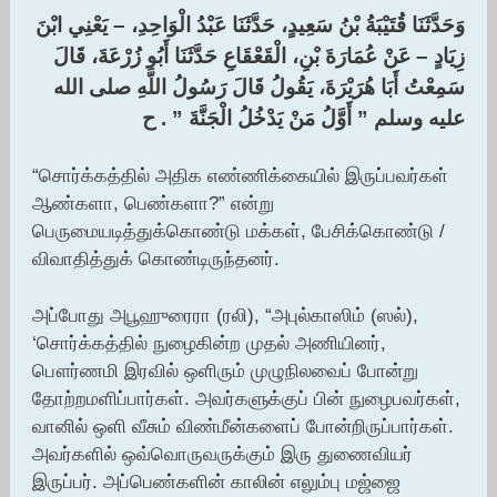
وَحَدَّثَنَا قُتَيْبَةُ بْنُ سَعِيدٍ، حَدَّثَنَا عَبْدُ الْوَاحِدِ، – يَعْنِي ابْنَ
زِيَادٍ – عَنْ عُمَارَةَ بْنِ، الْقَعْقَاعِ حَدَّثَنَا أَبُو زُرْعَةَ، قَالَ
سَمِعْتُ أَبَا هُرَيْرَةَ، يَقُولُ قَالَ رَسُولُ اللَّهِ صلى الله
عليه وسلم ‏”‏ أَوَّلُ مَنْ يَدْخُلُ الْجَنَّةَ ‏”‏ ‏.‏ ح
“சொர்க்கத்தில் அதிக எண்ணிக்கையில் இருப்பவர்கள்
ஆண்களா, பெண்களா?” என்று
பெருமையடித்துக்கொண்டு மக்கள், பேசிக்கொண்டு /
விவாதித்துக் கொண்டிருந்தனர்.
அப்போது அபூஹுரைரா (ரலி), “அபுல்காஸிம் (ஸல்),
‘சொர்க்கத்தில் நுழைகின்ற முதல் அணியினர்,
பௌர்ணமி இரவில் ஒளிரும் முழுநிலவைப் போன்று
தோற்றமளிப்பார்கள். அவர்களுக்குப் பின் நுழைபவர்கள்,
வானில் ஒளி வீசும் விண்மீன்களைப் போன்றிருப்பார்கள்.
அவர்களில் ஒவ்வொருவருக்கும் இரு துணைவியர்
இருப்பர். அப்பெண்களின் காலின் எலும்பு மஜ்ஜை