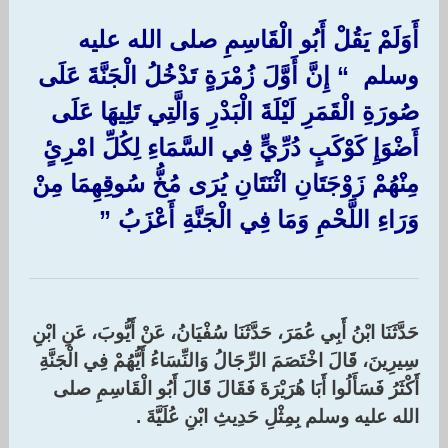
أَوَلَمْ يَقُلْ أَبُو الْقَاسِمِ صلى الله عليه
وسلم ‏ “‏ إِنَّ أَوَّلَ زُمْرَةٍ تَدْخُلُ الْجَنَّةَ عَلَى
صُورَةِ الْقَمَرِ لَيْلَةَ الْبَدْرِ وَالَّتِي تَلِيهَا عَلَى
أَضْوَإِ كَوْكَبٍ دُرِّيٍّ فِي السَّمَاءِ لِكُلِّ امْرِئٍ
مِنْهُمْ زَوْجَتَانِ اثْنَتَانِ يُرَى مُخُّ سُوقِهِمَا مِنْ
وَرَاءِ اللَّحْمِ وَمَا فِي الْجَنَّةِ أَعْزَبُ ‏”‏ ‏
حَدَّثَنَا ابْنُ أَبِي عُمَرَ، حَدَّثَنَا سُفْيَانُ، عَنْ أَيُّوبَ، عَنِ ابْنِ
سِيرِينَ، قَالَ اخْتَصَمَ الرِّجَالُ وَالنِّسَاءُ أَيُّهُمْ فِي الْجَنَّةِ
أَكْثَرُ فَسَأَلُوا أَبَا هُرَيْرَةَ فَقَالَ قَالَ أَبُو الْقَاسِمِ صلى
الله عليه وسلم بِمِثْلِ حَدِيثِ ابْنِ عُلَيَّةَ ‏.‏