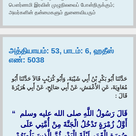
பௌர்ணமி இரவின் முழுநிலவைப் போன்றிருக்கும்;
அவர்களின் தன்மைகளும் துணைவியரும்
அத்தியாயம்: 53, பாடம்: 6, ஹதீஸ்
எண்: 5038
حَدَّثَنَا أَبُو بَكْرِ بْنُ أَبِي شَيْبَةَ، وَأَبُو كُرَيْبٍ قَالاَ حَدَّثَنَا أَبُو
مُعَاوِيَةَ، عَنِ الأَعْمَشِ، عَنْ أَبِي صَالِحٍ، عَنْ أَبِي هُرَيْرَةَ
قَالَ :‏
قَالَ رَسُولُ اللَّهِ صلى الله عليه وسلم ‏ “‏
أَوَّلُ زُمْرَةٍ تَدْخُلُ الْجَنَّةَ مِنْ أُمَّتِي عَلَى
صُورَةِ الْقَمَرِ لَيْلَةَ الْبَدْرِ ثُمَّ الَّذِينَ يَلُونَهُمْ