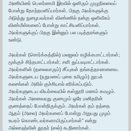
அணியினர் பௌர்ணமி இரவில் ஒளிரும் முழுநிலவைப்
போன்று தோற்றமளிப்பார்கள். பிறகு அவர்களுக்கு
அடுத்து நுழைபவர்கள் விண்ணில் நன்கு ஒளிவீசும்
விண்மீன்களைப் போன்று காட்சியளிப்பார்கள்.
அவர்களுக்குப் பிறகு இன்னும் பல படித்தரங்களும்
உண்டு.
அவர்கள் (சொர்க்கத்தில்) மலஜலம் கழிக்கமாட்டார்கள்;
மூக்குச் சிந்தமாட்டார்கள்; சளி துப்பவுமாட்டார்கள்.
அவர்களின் (தலைவாரும்) சீப்புகள் தங்கத்தாலானவை.
அவர்களுடைய (நறுமணப் புகை உமிழும்) தூபக்
கலசங்கள் அகில் குச்சியால் எரிக்கப்படும்.
அவர்களுடைய வியர்வையில் கஸ்தூரி மணம் கமழும்.
அவர்கள் அனைவரது குணமும் ஒரே மனிதரின்
குணத்தைப் போன்றிருக்கும். அவர்கள் தம் தந்தை
ஆதம் (அலை) அவர்களைப் போன்று அறுபது முழம்
உயரம் கொண்டவர்களாயிருப்பார்கள்” என்று
அல்லாஹ்வின் தூதர் (ஸல்) கூறினார்கள்.