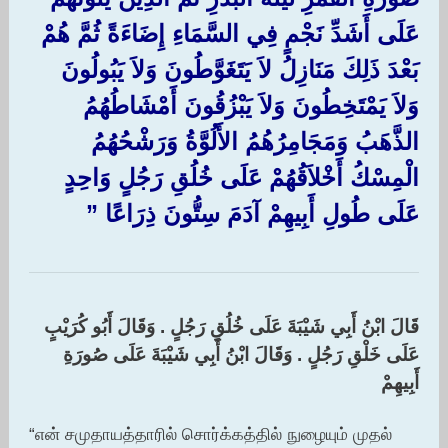
عَلَى أَشَدِّ نَجْمٍ فِي السَّمَاءِ إِضَاءَةً ثُمَّ هُمْ
بَعْدَ ذَلِكَ مَنَازِلُ لاَ يَتَغَوَّطُونَ وَلاَ يَبُولُونَ
وَلاَ يَمْتَخِطُونَ وَلاَ يَبْزُقُونَ أَمْشَاطُهُمُ
الذَّهَبُ وَمَجَامِرُهُمُ الأَلُوَّةُ وَرَشْحُهُمُ
الْمِسْكُ أَخْلاَقُهُمْ عَلَى خُلُقِ رَجُلٍ وَاحِدٍ
عَلَى طُولِ أَبِيهِمْ آدَمَ سِتُّونَ ذِرَاعًا ‏”‏ ‏‏
قَالَ ابْنُ أَبِي شَيْبَةَ عَلَى خُلُقِ رَجُلٍ ‏.‏ وَقَالَ أَبُو كُرَيْبٍ
عَلَى خَلْقِ رَجُلٍ ‏.‏ وَقَالَ ابْنُ أَبِي شَيْبَةَ عَلَى صُورَةِ
أَبِيهِمْ ‏
“என் சமுதாயத்தாரில் சொர்க்கத்தில் நுழையும் முதல்