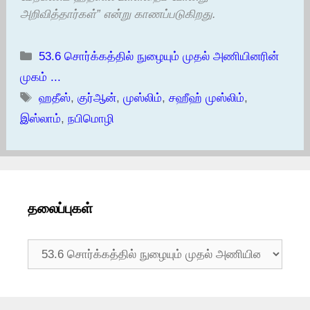
அறிவித்தார்கள்” என்று காணப்படுகிறது.
Categories
53.6 சொர்க்கத்தில் நுழையும் முதல் அணியினரின்
முகம் ...
Tags
ஹதீஸ்
,
குர்ஆன்
,
முஸ்லிம்
,
சஹீஹ் முஸ்லிம்
,
இஸ்லாம்
,
நபிமொழி
தலைப்புகள்
தலைப்புகள்