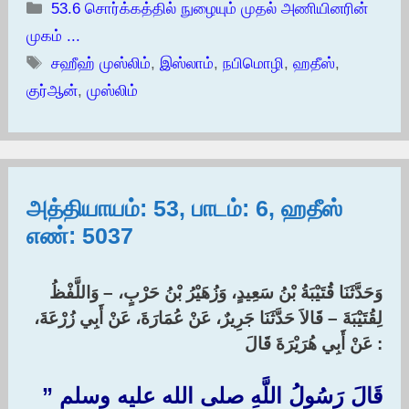
Categories
53.6 சொர்க்கத்தில் நுழையும் முதல் அணியினரின்
முகம் ...
Tags
சஹீஹ் முஸ்லிம்
,
இஸ்லாம்
,
நபிமொழி
,
ஹதீஸ்
,
குர்ஆன்
,
முஸ்லிம்
அத்தியாயம்: 53, பாடம்: 6, ஹதீஸ்
எண்: 5037
وَحَدَّثَنَا قُتَيْبَةُ بْنُ سَعِيدٍ، وَزُهَيْرُ بْنُ حَرْبٍ، – وَاللَّفْظُ
لِقُتَيْبَةَ – قَالاَ حَدَّثَنَا جَرِيرٌ، عَنْ عُمَارَةَ، عَنْ أَبِي زُرْعَةَ،
عَنْ أَبِي هُرَيْرَةَ قَالَ :
قَالَ رَسُولُ اللَّهِ صلى الله عليه وسلم ‏”‏