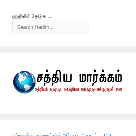
ஹதீஸில் தேடுக…
சுல்தான் ஸலாஹுத்தீன் அய்யூபி, தொடர் – 103