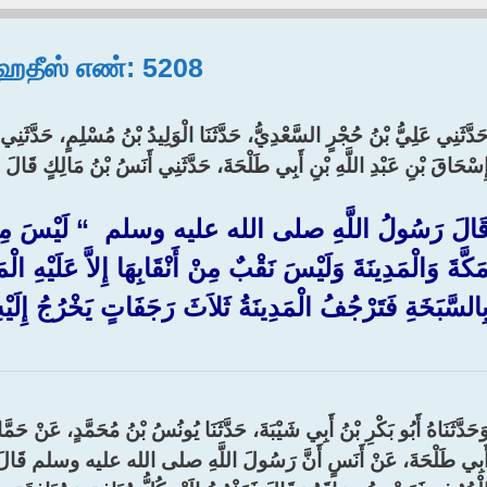
, ஹதீஸ் எண்: 5208
َدَّثَنِي عَلِيُّ بْنُ حُجْرٍ السَّعْدِيُّ، حَدَّثَنَا الْوَلِيدُ بْنُ مُسْلِمٍ، حَدَّثَن
ِسْحَاقَ بْنِ عَبْدِ اللَّهِ بْنِ أَبِي طَلْحَةَ، حَدَّثَنِي أَنَسُ بْنُ مَالِكٍ قَالَ :‏
َالَ رَسُولُ اللَّهِ صلى الله عليه وسلم ‏ “‏ لَيْسَ مِنْ بَلَدٍ
َكَّةَ وَالْمَدِينَةَ وَلَيْسَ نَقْبٌ مِنْ أَنْقَابِهَا إِلاَّ عَلَيْهِ الْ
ِالسَّبَخَةِ فَتَرْجُفُ الْمَدِينَةُ ثَلاَثَ رَجَفَاتٍ يَخْرُجُ إِلَيْهِ 
َحَدَّثَنَاهُ أَبُو بَكْرِ بْنُ أَبِي شَيْبَةَ، حَدَّثَنَا يُونُسُ بْنُ مُحَمَّدٍ، عَنْ حَمّ
َبِي طَلْحَةَ، عَنْ أَنَسٍ أَنَّ رَسُولَ اللَّهِ صلى الله عليه وسلم قَالَ ‏.‏ فَذَك