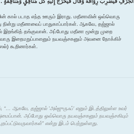
لْجُرُفِ فَيَضْرِبُ رِوَاقَهُ وَقَالَ فَيَخْرُجُ إِلَيْهِ كُلُّ مُنَافِقٍ وَمُنَافِقَةٍ ‏.‏
ின் கால் படாத எந்த ஊரும் இராது. மதீனாவின் ஒவ்வொரு
நின்று மதீனாவைப் பாதுகாப்பார்கள். ஆகவே, தஜ்ஜால்
ில் இறங்கித் தங்குவான். அப்போது மதீனா மூன்று முறை
ஒவ்வொரு இறைமறுப்பாளனும் நயவஞ்சகனும் அவனை நோக்கிச்
ஸல்) கூறினார்கள்.
், “… ஆகவே, தஜ்ஜால் ’அல்ஜுருஃப்’ எனும் இடத்திலுள்ள உவர்
 அமைப்பான். அப்போது ஒவ்வொரு நயவஞ்சகனும் நயவஞ்சகியும்
றப்பட்டுவருவார்கள்” என்று இடம் பெற்றுள்ளது.