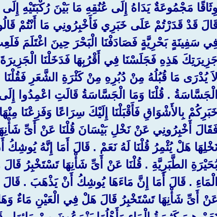
ِثَاقًا مَجْمُوعَةٌ يَدَاهُ إِلَى عُنُقِهِ مَا بَيْنَ رُكْبَتَيْهِ إِلَى كَ
َالَ قَدْ قَدَرْتُمْ عَلَى خَبَرِي فَأَخْبِرُونِي مَا أَنْتُمْ قَالُ
ِي سَفِينَةٍ بَحْرِيَّةٍ فَصَادَفْنَا الْبَحْرَ حِينَ اغْتَلَمَ فَلَعِبَ 
َزِيرَتِكَ هَذِهِ فَجَلَسْنَا فِي أَقْرُبِهَا فَدَخَلْنَا الْجَزِيرَةَ فَل
اَ يُدْرَى مَا قُبُلُهُ مِنْ دُبُرِهِ مِنْ كَثْرَةِ الشَّعَرِ فَقُلْنَا و
لْجَسَّاسَةُ ‏.‏ قُلْنَا وَمَا الْجَسَّاسَةُ قَالَتِ اعْمِدُوا إِلَى ه
َبَرِكُمْ بِالأَشْوَاقِ فَأَقْبَلْنَا إِلَيْكَ سِرَاعًا وَفَزِعْنَا مِنْه
َقَالَ أَخْبِرُونِي عَنْ نَخْلِ بَيْسَانَ قُلْنَا عَنْ أَىِّ شَأْنِهَ
َخْلِهَا هَلْ يُثْمِرُ قُلْنَا لَهُ نَعَمْ ‏.‏ قَالَ أَمَا إِنَّهُ يُوشِكُ
ُحَيْرَةِ الطَّبَرِيَّةِ ‏.‏ قُلْنَا عَنْ أَىِّ شَأْنِهَا تَسْتَخْبِرُ قَا
لْمَاءِ ‏.‏ قَالَ أَمَا إِنَّ مَاءَهَا يُوشِكُ أَنْ يَذْهَبَ ‏.‏ قَالَ 
َنْ أَىِّ شَأْنِهَا تَسْتَخْبِرُ قَالَ هَلْ فِي الْعَيْنِ مَاءٌ وَهَلْ يَ
َعَمْ هِيَ كَثِيرَةُ الْمَاءِ وَأَهْلُهَا يَزْرَعُونَ مِنْ مَائِهَا ‏.‏ ق