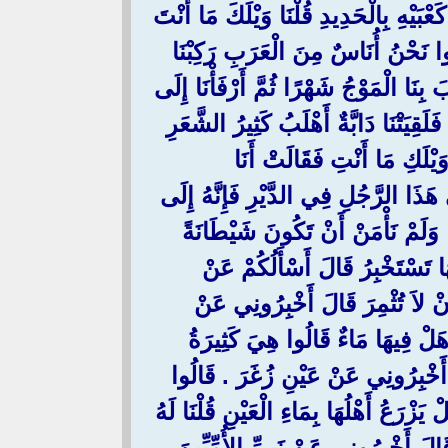
عْبَيْهِ بِالْحَدِيدِ قُلْنَا وَيْلَكَ مَا أَنْتَ
وا نَحْنُ أُنَاسٌ مِنَ الْعَرَبِ رَكِبْنَا
بِنَا الْمَوْجُ شَهْرًا ثُمَّ أَرْفَأْنَا إِلَى
َقِيَتْنَا دَابَّةٌ أَهْلَبُ كَثِيرُ الشَّعَرِ
َيْلَكِ مَا أَنْتِ فَقَالَتْ أَنَا
َذَا الرَّجُلِ فِي الدَّيْرِ فَإِنَّهُ إِلَى
َا وَلَمْ نَأْمَنْ أَنْ تَكُونَ شَيْطَانَةً
ا تَسْتَخْبِرُ قَالَ أَسْأَلُكُمْ عَنْ
 أَنْ لاَ تُثْمِرَ قَالَ أَخْبِرُونِي عَنْ
لَ هَلْ فِيهَا مَاءٌ قَالُوا هِيَ كَثِيرَةُ
أَخْبِرُونِي عَنْ عَيْنِ زُغَرَ ‏.‏ قَالُوا
زْرَعُ أَهْلُهَا بِمَاءِ الْعَيْنِ قُلْنَا لَهُ
َالَ أَخْبِرُونِي عَنْ نَبِيِّ الأُمِّيِّينَ