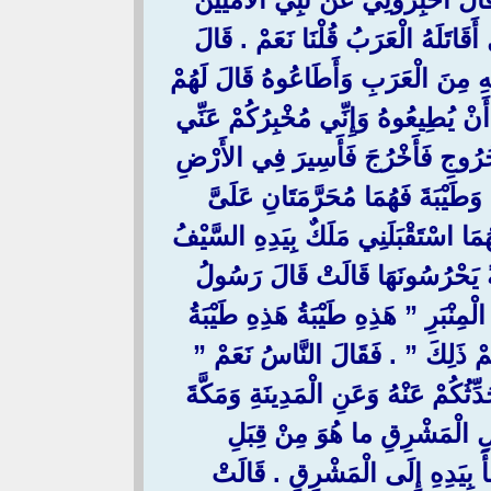
قَاتَلَهُ الْعَرَبُ قُلْنَا نَعَمْ ‏.‏ قَالَ
ِيهِ مِنَ الْعَرَبِ وَأَطَاعُوهُ قَالَ لَهُمْ
ْ أَنْ يُطِيعُوهُ وَإِنِّي مُخْبِرُكُمْ عَنِّي
خُرُوجِ فَأَخْرُجَ فَأَسِيرَ فِي الأَرْضِ
ةَ وَطَيْبَةَ فَهُمَا مُحَرَّمَتَانِ عَلَىَّ
هُمَا اسْتَقْبَلَنِي مَلَكٌ بِيَدِهِ السَّيْفُ
كَةً يَحْرُسُونَهَا قَالَتْ قَالَ رَسُولُ
رِ ‏”‏ هَذِهِ طَيْبَةُ هَذِهِ طَيْبَةُ
ُمْ ذَلِكَ ‏”‏ ‏.‏ فَقَالَ النَّاسُ نَعَمْ ‏”‏
ِّثُكُمْ عَنْهُ وَعَنِ الْمَدِينَةِ وَمَكَّةَ
ِبَلِ الْمَشْرِقِ ما هُوَ مِنْ قِبَلِ
َ بِيَدِهِ إِلَى الْمَشْرِقِ ‏.‏ قَالَتْ