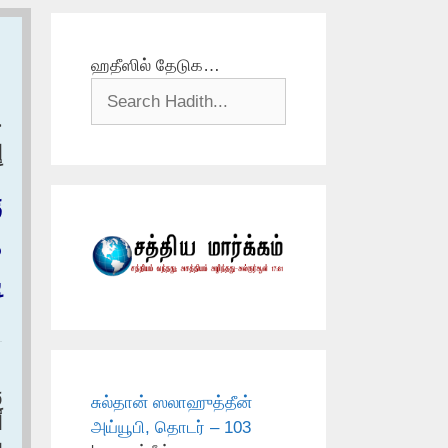
ஹதீஸில் தேடுக…
ح
إ
ق
م
ب
و
சுல்தான் ஸலாஹுத்தீன்
أ
அய்யூபி, தொடர் – 103