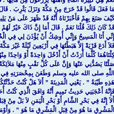
َا فَعَلَ قَالُوا قَدْ خَرَجَ مِنْ مَكَّةَ وَنَزَلَ يَثْرِبَ ‏.‏ قَالَ أَ
َيْفَ صَنَعَ بِهِمْ فَأَخْبَرْنَاهُ أَنَّهُ قَدْ ظَهَرَ عَلَى مَنْ يَل
َدْ كَانَ ذَلِكَ قُلْنَا نَعَمْ ‏.‏ قَالَ أَمَا إِنَّ ذَاكَ خَيْرٌ لَهُم
ِنِّي أَنَا الْمَسِيحُ وَإِنِّي أُوشِكُ أَنْ يُؤْذَنَ لِي فِي الْ
َلاَ أَدَعَ قَرْيَةً إِلاَّ هَبَطْتُهَا فِي أَرْبَعِينَ لَيْلَةً غَيْرَ مَكَّ
ِلْتَاهُمَا كُلَّمَا أَرَدْتُ أَنْ أَدْخُلَ وَاحِدَةً أَوْ وَاحِدًا مِنْ
َلْتًا يَصُدُّنِي عَنْهَا وَإِنَّ عَلَى كُلِّ نَقْبٍ مِنْهَا مَلاَئِ
للَّهِ صلى الله عليه وسلم وَطَعَنَ بِمِخْصَرَتِهِ فِي الْمِنْبَ
َذِهِ طَيْبَةُ ‏”‏ ‏.‏ يَعْنِي الْمَدِينَةَ ‏”‏ أَلاَ هَلْ كُنْتُ حَدَّثْتُك
َإِنَّهُ أَعْجَبَنِي حَدِيثُ تَمِيمٍ أَنَّهُ وَافَقَ الَّذِي كُنْتُ أُحَد
َلاَ إِنَّهُ فِي بَحْرِ الشَّامِ أَوْ بَحْرِ الْيَمَنِ لاَ بَلْ مِنْ ق
لْمَشْرِقِ مَا هُوَ مِنْ قِبَلِ الْمَشْرِقِ مَا هُوَ ‏”‏ ‏.‏ وَأَوْمَأ