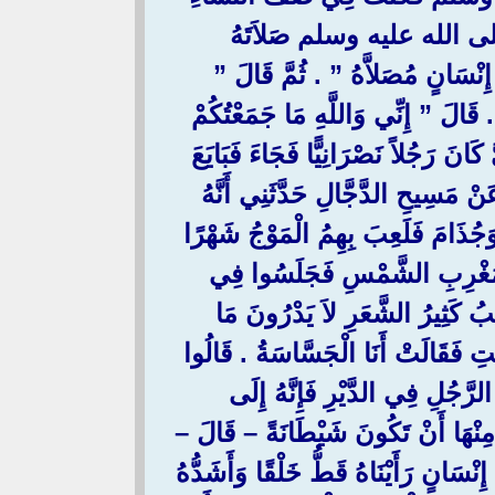
هِ صلى الله عليه وسلم صَلاَتَهُ
ْسَانٍ مُصَلاَّهُ ‏”‏ ‏.‏ ثُمَّ قَالَ ‏”‏
.‏ قَالَ ‏”‏ إِنِّي وَاللَّهِ مَا جَمَعْتُكُمْ
 كَانَ رَجُلاً نَصْرَانِيًّا فَجَاءَ فَبَايَعَ
نْ مَسِيحِ الدَّجَّالِ حَدَّثَنِي أَنَّهُ
وَجُذَامَ فَلَعِبَ بِهِمُ الْمَوْجُ شَهْرًا
َى مَغْرِبِ الشَّمْسِ فَجَلَسُوا فِي
ْلَبُ كَثِيرُ الشَّعَرِ لاَ يَدْرُونَ مَا
ْتِ فَقَالَتْ أَنَا الْجَسَّاسَةُ ‏.‏ قَالُوا
لرَّجُلِ فِي الدَّيْرِ فَإِنَّهُ إِلَى
ْنَا مِنْهَا أَنْ تَكُونَ شَيْطَانَةً – قَالَ
إِنْسَانٍ رَأَيْنَاهُ قَطُّ خَلْقًا وَأَشَدُّهُ