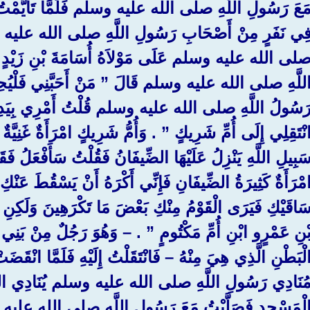
َعَ رَسُولِ اللَّهِ صلى الله عليه وسلم فَلَمَّا تَأَيَّمْتُ 
ِي نَفَرٍ مِنْ أَصْحَابِ رَسُولِ اللَّهِ صلى الله عليه و
لى الله عليه وسلم عَلَى مَوْلاَهُ أُسَامَةَ بْنِ زَيْدٍ وَك
للَّهِ صلى الله عليه وسلم قَالَ ‏”‏ مَنْ أَحَبَّنِي فَلْيُحِبَّ أُ
َسُولُ اللَّهِ صلى الله عليه وسلم قُلْتُ أَمْرِي بِيَدِكَ ف
نْتَقِلِي إِلَى أُمِّ شَرِيكٍ ‏”‏ ‏.‏ وَأُمُّ شَرِيكٍ امْرَأَةٌ غَنِيَّ
َبِيلِ اللَّهِ يَنْزِلُ عَلَيْهَا الضِّيفَانُ فَقُلْتُ سَأَفْعَلُ فَقَ
مْرَأَةٌ كَثِيرَةُ الضِّيفَانِ فَإِنِّي أَكْرَهُ أَنْ يَسْقُطَ عَنْك
َاقَيْكِ فَيَرَى الْقَوْمُ مِنْكِ بَعْضَ مَا تَكْرَهِينَ وَلَكِنِ ان
ْنِ عَمْرٍو ابْنِ أُمِّ مَكْتُومٍ ‏”‏ ‏.‏ – وَهُوَ رَجُلٌ مِنْ بَنِي
لْبَطْنِ الَّذِي هِيَ مِنْهُ – فَانْتَقَلْتُ إِلَيْهِ فَلَمَّا انْقَض
ُنَادِي رَسُولِ اللَّهِ صلى الله عليه وسلم يُنَادِي الصَّلا
لْمَسْجِدِ فَصَلَّيْتُ مَعَ رَسُولِ اللَّهِ صلى الله عليه