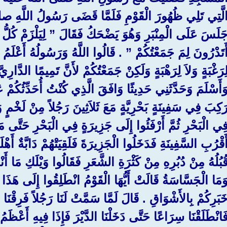
لَّتِي تَلِي ظُهُورَ الْقَوْمِ فَلَمَّا قَضَى رَسُولُ اللَّ
َلَسَ عَلَى الْمِنْبَرِ وَهُوَ يَضْحَكُ فَقَالَ ‏”‏ لِيَلْزَمْ كُلُّ إِن
َتَدْرُونَ لِمَ جَمَعْتُكُمْ ‏”‏ ‏.‏ قَالُوا اللَّهُ وَرَسُولُهُ أَعْلَمُ ‏
ِرَغْبَةٍ وَلاَ لِرَهْبَةٍ وَلَكِنْ جَمَعْتُكُمْ لأَنَّ تَمِيمًا الدَّارِيَّ
َأَسْلَمَ وَحَدَّثَنِي حَدِيثًا وَافَقَ الَّذِي كُنْتُ أُحَدِّثُكُمْ عَ
َكِبَ فِي سَفِينَةٍ بَحْرِيَّةٍ مَعَ ثَلاَثِينَ رَجُلاً مِنْ لَخْمٍ 
ِي الْبَحْرِ ثُمَّ أَرْفَئُوا إِلَى جَزِيرَةٍ فِي الْبَحْرِ حَتّ
َقْرُبِ السَّفِينَةِ فَدَخَلُوا الْجَزِيرَةَ فَلَقِيَتْهُمْ دَابَّةٌ أَه
ُبُلُهُ مِنْ دُبُرِهِ مِنْ كَثْرَةِ الشَّعَرِ فَقَالُوا وَيْلَكِ مَا أَن
َمَا الْجَسَّاسَةُ قَالَتْ أَيُّهَا الْقَوْمُ انْطَلِقُوا إِلَى هَذَا ا
خَبَرِكُمْ بِالأَشْوَاقِ ‏.‏ قَالَ لَمَّا سَمَّتْ لَنَا رَجُلاً فَرِق 
َانْطَلَقْنَا سِرَاعًا حَتَّى دَخَلْنَا الدَّيْرَ فَإِذَا فِيهِ أَعْظَمُ 