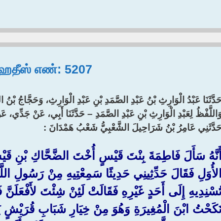
, ஹதீஸ் எண்: 5207
حَدَّثَنَا عَبْدُ الْوَارِثِ بْنُ عَبْدِ الصَّمَدِ بْنِ عَبْدِ الْوَارِثِ، وَحَجَّاجُ ب، 
وَاللَّفْظُ لِعَبْدِ الْوَارِثِ بْنِ عَبْدِ الصَّمَدِ – حَدَّثَنَا أَبِي، عَنْ جَدِّي، عَنِ
َدَّثَنِي عَامِرُ بْنُ شَرَاحِيلَ الشَّعْبِيُّ شَعْبُ هَمْدَانَ :‏ ‏
َنَّهُ سَأَلَ فَاطِمَةَ بِنْتَ قَيْسٍ أُخْتَ الضَّحَّاكِ بْنِ قَ
لأُوَلِ فَقَالَ حَدِّثِينِي حَدِيثًا سَمِعْتِيهِ مِنْ رَسُول
ُسْنِدِيهِ إِلَى أَحَدٍ غَيْرِهِ فَقَالَتْ لَئِنْ شِئْتَ لأَفْعَلَنَّ فَ
َكَحْتُ ابْنَ الْمُغِيرَةِ وَهُوَ مِنْ خِيَارِ شَبَابِ قُرَيْشٍ يَو