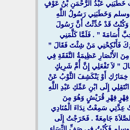
خَطَبَنِي عَبْدُ الرَّحْمَنِ بْنُ عَوْفٍ
سلم وَخَطَبَنِي رَسُولُ اللَّهِ
ُنْتُ قَدْ حُدِّثْتُ أَنَّ رَسُولَ
سَامَةَ ‏”‏ ‏.‏ فَلَمَّا كَلَّمَنِي
َأَنْكِحْنِي مَنْ شِئْتَ فَقَالَ ‏”‏
ةٌ مِنَ الأَنْصَارِ عَظِيمَةُ النَّفَقَةِ فِي
الَ ‏”‏ لاَ تَفْعَلِي إِنَّ أُمَّ شَرِيكٍ
ِ خِمَارُكِ أَوْ يَنْكَشِفَ الثَّوْبُ عَنْ
ْتَقِلِي إِلَى ابْنِ عَمِّكِ عَبْدِ اللَّهِ
 فِهْرٍ فِهْرِ قُرَيْشٍ وَهُوَ مِنَ
َتْ عِدَّتِي سَمِعْتُ نِدَاءَ الْمُنَادِي
َةَ جَامِعَةً ‏.‏ فَخَرَجْتُ إِلَى
 وسلم فَكُنْتُ فِي صَفِّ النِّسَاءِ