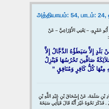
அத்தியாயம்: 54, பாடம்: 24
ِي أَبُو عَمْرٍو، – يَعْنِي الأَوْزَاعِيَّ – عَنْ
 ‏
 إِلاَّ سَيَطَؤُهُ الدَّجَّالُ إِلاَّ
مَلاَئِكَةُ صَافِّينَ تَحْرُسُهَا فَيَنْزِلُ
مِنْهَا كُلُّ كَافِرٍ وَمُنَافِقٍ ‏”‏
َادِ بْنِ سَلَمَةَ، عَنْ إِسْحَاقَ بْنِ عَبْدِ اللَّهِ بْنِ
َرَ نَحْوَهُ غَيْرَ أَنَّهُ قَالَ فَيَأْتِي سَبَخَةَ