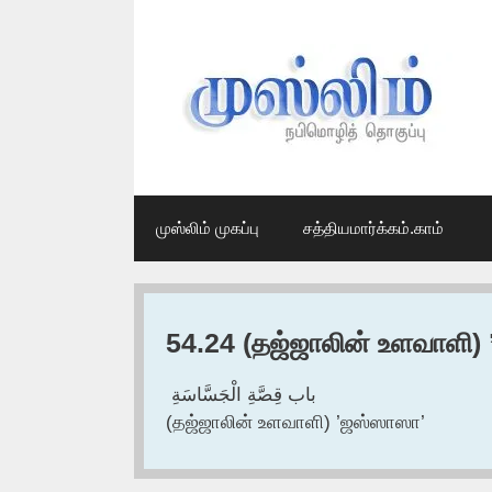
Skip
to
content
முஸ்லிம் முகப்பு
சத்தியமார்க்கம்.காம்
54.24 (தஜ்ஜாலின் உளவாளி)
باب قِصَّةِ الْجَسَّاسَةِ ‏
(தஜ்ஜாலின் உளவாளி) ’ஜஸ்ஸாஸா’