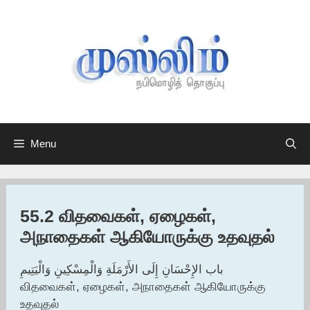
Skip
to
content
Menu
55.2 விதவைகள், ஏழைகள்,
அநாதைகள் ஆகியோருக்கு உதவுதல்
باب الإِحْسَانِ إِلَى الأَرْمَلَةِ وَالْمِسْكِينِ وَالْيَتِيمِ
விதவைகள், ஏழைகள், அநாதைகள் ஆகியோருக்கு
உதவுதல்