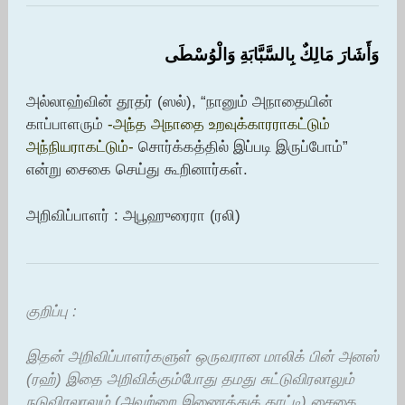
وَأَشَارَ مَالِكٌ بِالسَّبَّابَةِ وَالْوُسْطَى
அல்லாஹ்வின் தூதர் (ஸல்), “நானும் அநாதையின்
காப்பாளரும்
-அந்த அநாதை உறவுக்காரராகட்டும்
அந்நியராகட்டும்-
சொர்க்கத்தில் இப்படி இருப்போம்”
என்று சைகை செய்து கூறினார்கள்.
அறிவிப்பாளர் : அபூஹுரைரா (ரலி)
குறிப்பு :
இதன் அறிவிப்பாளர்களுள் ஒருவரான மாலிக் பின் அனஸ்
(ரஹ்) இதை அறிவிக்கும்போது தமது சுட்டுவிரலாலும்
நடுவிரலாலும் (அவற்றை இணைத்துக் காட்டி) சைகை