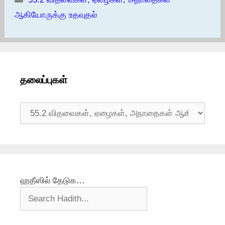
ஆகியோருக்கு உதவுதல்
தலைப்புகள்
தலைப்புகள்
ஹதீஸில் தேடுக…