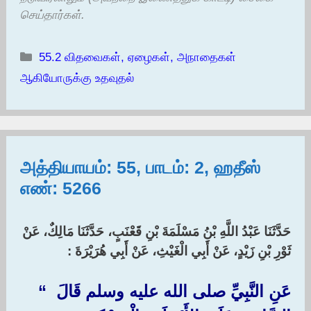
செய்தார்கள்.
Categories
55.2 விதவைகள், ஏழைகள், அநாதைகள்
ஆகியோருக்கு உதவுதல்
அத்தியாயம்: 55, பாடம்: 2, ஹதீஸ்
எண்: 5266
حَدَّثَنَا عَبْدُ اللَّهِ بْنُ مَسْلَمَةَ بْنِ قَعْنَبٍ، حَدَّثَنَا مَالِكٌ، عَنْ
ثَوْرِ بْنِ زَيْدٍ، عَنْ أَبِي الْغَيْثِ، عَنْ أَبِي هُرَيْرَةَ :‏ ‏
عَنِ النَّبِيِّ صلى الله عليه وسلم قَالَ ‏ “‏