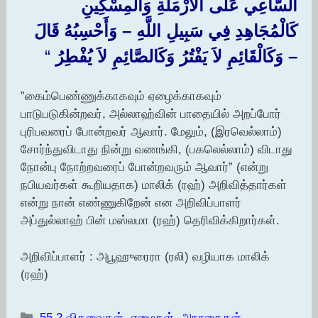
السَّاعِي عَلَى الأَرْمَلَةِ وَالْمِسْكِينِ
كَالْمُجَاهِدِ فِي سَبِيلِ اللَّهِ – وَأَحْسِبُهُ قَالَ
– وَكَالْقَائِمِ لاَ يَفْتُرُ وَكَالصَّائِمِ لاَ يُفْطِرُ ‏
“‏
”கைம்பெண்ணுக்காகவும் ஏழைக்காகவும்
பாடுபடுகின்றவர், அல்லாஹ்வின் பாதையில் அறப்போர்
புரிபவரைப் போன்றவர் ஆவார். மேலும், (இரவெல்லாம்)
சோர்ந்துவிடாது நின்று வணங்கி, (பகலெல்லாம்) விடாது
நோன்பு நோற்றவரைப் போன்றவரும் ஆவார்” (என்று
நபியவர்கள் கூறியதாக) மாலிக் (ரஹ்) அறிவித்தார்கள்
என்று நான் எண்ணுகிறேன் என அறிவிப்பாளர்
அப்துல்லாஹ் பின் மஸ்லமா (ரஹ்) தெரிவிக்கிறார்கள்.
அறிவிப்பாளர் : அபூஹுரைரா (ரலி) வழியாக மாலிக்
(ரஹ்)
Categories
55.2 விதவைகள், ஏழைகள், அநாதைகள்