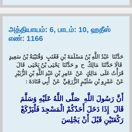
அத்தியாயம்: 6, பாடம்: 10, ஹதீஸ்
எண்: 1166
حَدَّثَنَا ‏ ‏عَبْدُ اللَّهِ بْنُ مَسْلَمَةَ بْنِ قَعْنَبٍ ‏ ‏وَقُتَيْبَةُ بْنُ سَعِيدٍ
‏ ‏قَالَا حَدَّثَنَا ‏ ‏مَالِكٌ ‏ ‏ح ‏ ‏و حَدَّثَنَا ‏ ‏يَحْيَى بْنُ يَحْيَى ‏ ‏قَالَ
قَرَأْتُ عَلَى ‏ ‏مَالِكٍ ‏ ‏عَنْ ‏ ‏عَامِرِ بْنِ عَبْدِ اللَّهِ بْنِ الزُّبَيْرِ ‏
‏عَنْ ‏ ‏عَمْرِو بْنِ سُلَيْمٍ الزُّرَقِيِّ ‏ ‏عَنْ ‏ ‏أَبِي قَتَادَةَ ‏:‏
أَنَّ رَسُولَ اللَّهِ ‏ ‏صَلَّى اللَّهُ عَلَيْهِ وَسَلَّمَ ‏
‏قَالَ ‏ ‏إِذَا دَخَلَ أَحَدُكُمْ الْمَسْجِدَ فَلْيَرْكَعْ
رَكْعَتَيْنِ قَبْلَ أَنْ يَجْلِسَ