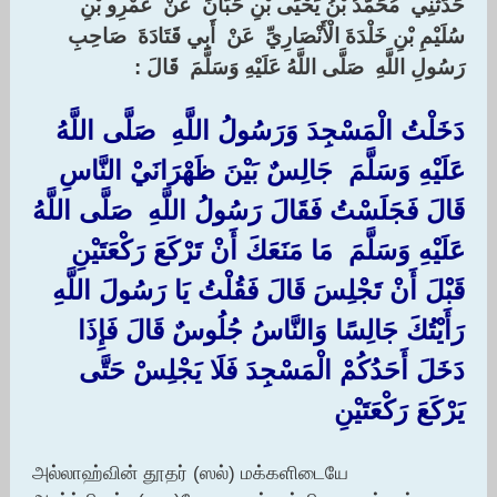
‏حَدَّثَنِي ‏ ‏مُحَمَّدُ بْنُ يَحْيَى بْنِ حَبَّانَ ‏ ‏عَنْ ‏ ‏عَمْرِو بْنِ
سُلَيْمِ بْنِ خَلْدَةَ الْأَنْصَارِيِّ ‏ ‏عَنْ ‏ ‏أَبِي قَتَادَةَ ‏ ‏صَاحِبِ
رَسُولِ اللَّهِ ‏ ‏صَلَّى اللَّهُ عَلَيْهِ وَسَلَّمَ ‏ ‏قَالَ :‏‏
دَخَلْتُ الْمَسْجِدَ وَرَسُولُ اللَّهِ ‏ ‏صَلَّى اللَّهُ
عَلَيْهِ وَسَلَّمَ ‏ ‏جَالِسٌ بَيْنَ ظَهْرَانَيْ النَّاسِ
قَالَ فَجَلَسْتُ فَقَالَ رَسُولُ اللَّهِ ‏ ‏صَلَّى اللَّهُ
عَلَيْهِ وَسَلَّمَ ‏ ‏مَا مَنَعَكَ أَنْ تَرْكَعَ رَكْعَتَيْنِ
قَبْلَ أَنْ تَجْلِسَ قَالَ فَقُلْتُ يَا رَسُولَ اللَّهِ
رَأَيْتُكَ جَالِسًا وَالنَّاسُ جُلُوسٌ قَالَ فَإِذَا
دَخَلَ أَحَدُكُمْ الْمَسْجِدَ فَلَا يَجْلِسْ حَتَّى
يَرْكَعَ رَكْعَتَيْنِ
அல்லாஹ்வின் தூதர் (ஸல்) மக்களிடையே