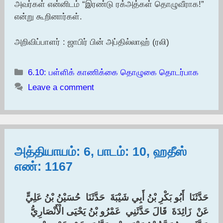
அவர்கள் என்னிடம் “இரண்டு ரக்அத்கள் தொழுவீராக!”
என்று கூறினார்கள்.
அறிவிப்பாளர் : ஜாபிர் பின் அப்தில்லாஹ் (ரலி)
Categories
6.10: பள்ளிக் காணிக்கை தொழுகை தொடர்பாக
Leave a comment
அத்தியாயம்: 6, பாடம்: 10, ஹதீஸ்
எண்: 1167
حَدَّثَنَا ‏ ‏أَبُو بَكْرِ بْنُ أَبِي شَيْبَةَ ‏ ‏حَدَّثَنَا ‏ ‏حُسَيْنُ بْنُ عَلِيٍّ ‏
‏عَنْ ‏ ‏زَائِدَةَ ‏ ‏قَالَ حَدَّثَنِي ‏ ‏عَمْرُو بْنُ يَحْيَى الْأَنْصَارِيُّ ‏