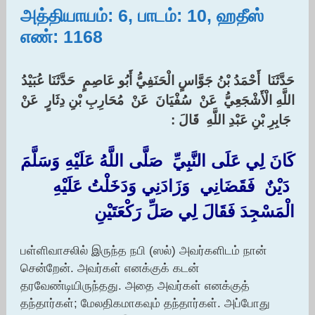
அத்தியாயம்: 6, பாடம்: 10, ஹதீஸ்
எண்: 1168
حَدَّثَنَا ‏ ‏أَحْمَدُ بْنُ جَوَّاسٍ الْحَنَفِيُّ أَبُو عَاصِمٍ ‏ ‏حَدَّثَنَا ‏‏عُبَيْدُ
اللَّهِ الْأَشْجَعِيُّ ‏ ‏عَنْ ‏ ‏سُفْيَانَ ‏ ‏عَنْ ‏ ‏مُحَارِبِ بْنِ دِثَارٍ ‏ ‏عَنْ
‏ ‏جَابِرِ بْنِ عَبْدِ اللَّهِ ‏ ‏قَالَ :‏‏
كَانَ لِي عَلَى النَّبِيِّ ‏ ‏صَلَّى اللَّهُ عَلَيْهِ وَسَلَّمَ
‏ ‏دَيْنٌ ‏ ‏فَقَضَانِي ‏ ‏وَزَادَنِي وَدَخَلْتُ عَلَيْهِ
الْمَسْجِدَ فَقَالَ لِي صَلِّ رَكْعَتَيْنِ
பள்ளிவாசலில் இருந்த நபி (ஸல்) அவர்களிடம் நான்
சென்றேன். அவர்கள் எனக்குக் கடன்
தரவேண்டியிருந்தது. அதை அவர்கள் எனக்குத்
தந்தார்கள்; மேலதிகமாகவும் தந்தார்கள். அப்போது