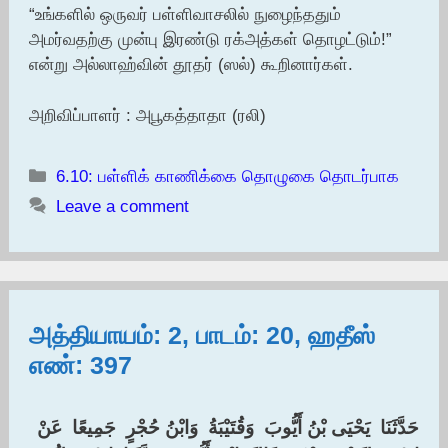
“உங்களில் ஒருவர் பள்ளிவாசலில் நுழைந்ததும்
அமர்வதற்கு முன்பு இரண்டு ரக்அத்கள் தொழட்டும்!”
என்று அல்லாஹ்வின் தூதர் (ஸல்) கூறினார்கள்.
அறிவிப்பாளர் : அபூகத்தாதா (ரலி)
Categories
6.10: பள்ளிக் காணிக்கை தொழுகை தொடர்பாக
Leave a comment
அத்தியாயம்: 2, பாடம்: 20, ஹதீஸ்
எண்: 397
حَدَّثَنَا ‏ ‏يَحْيَى بْنُ أَيُّوبَ ‏ ‏وَقُتَيْبَةُ ‏ ‏وَابْنُ حُجْرٍ ‏ ‏جَمِيعًا ‏ ‏عَنْ ‏