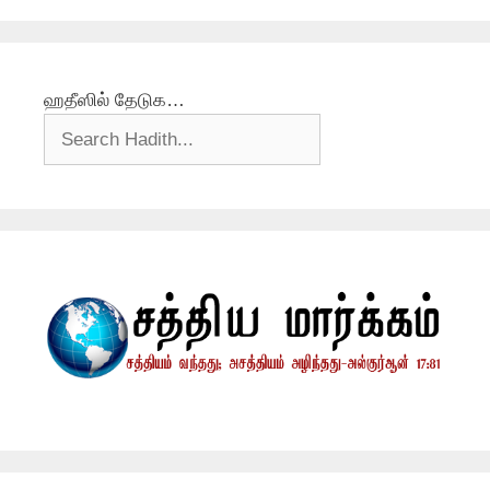
ஹதீஸில் தேடுக…