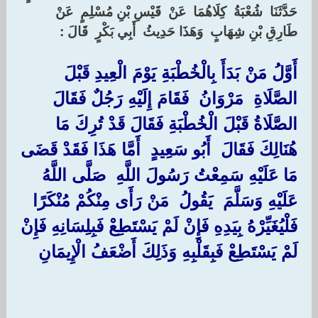
‏حَدَّثَنَا ‏ ‏شُعْبَةُ ‏ ‏كِلَاهُمَا ‏ ‏عَنْ ‏ ‏قَيْسِ بْنِ مُسْلِمٍ ‏ ‏عَنْ ‏
‏طَارِقِ بْنِ شِهَابٍ ‏ ‏وَهَذَا حَدِيثُ ‏ ‏أَبِي بَكْرٍ ‏ ‏قَالَ ‏:‏
‏أَوَّلُ مَنْ بَدَأَ بِالْخُطْبَةِ يَوْمَ الْعِيدِ قَبْلَ
الصَّلَاةِ ‏ ‏مَرْوَانُ ‏ ‏فَقَامَ إِلَيْهِ رَجُلٌ فَقَالَ
الصَّلَاةُ قَبْلَ الْخُطْبَةِ فَقَالَ قَدْ تُرِكَ مَا
هُنَالِكَ فَقَالَ ‏ ‏أَبُو سَعِيدٍ ‏ ‏أَمَّا هَذَا فَقَدْ قَضَى
مَا عَلَيْهِ سَمِعْتُ رَسُولَ اللَّهِ ‏ ‏صَلَّى اللَّهُ
عَلَيْهِ وَسَلَّمَ ‏ ‏يَقُولُ ‏ ‏مَنْ رَأَى مِنْكُمْ مُنْكَرًا
فَلْيُغَيِّرْهُ بِيَدِهِ فَإِنْ لَمْ يَسْتَطِعْ فَبِلِسَانِهِ فَإِنْ
لَمْ يَسْتَطِعْ فَبِقَلْبِهِ وَذَلِكَ أَضْعَفُ الْإِيمَانِ ‏