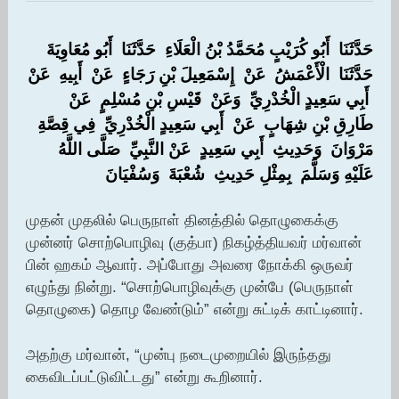
حَدَّثَنَا ‏ ‏أَبُو كُرَيْبٍ مُحَمَّدُ بْنُ الْعَلَاءِ ‏ ‏حَدَّثَنَا ‏ ‏أَبُو مُعَاوِيَةَ ‏
‏حَدَّثَنَا ‏ ‏الْأَعْمَشُ ‏ ‏عَنْ ‏ ‏إِسْمَعِيلَ بْنِ رَجَاءٍ ‏ ‏عَنْ ‏ ‏أَبِيهِ ‏ ‏عَنْ
‏ ‏أَبِي سَعِيدٍ الْخُدْرِيِّ ‏ ‏وَعَنْ ‏ ‏قَيْسِ بْنِ مُسْلِمٍ ‏ ‏عَنْ ‏
‏طَارِقِ بْنِ شِهَابٍ ‏ ‏عَنْ ‏ ‏أَبِي سَعِيدٍ الْخُدْرِيِّ ‏ ‏فِي قِصَّةِ ‏
‏مَرْوَانَ ‏ ‏وَحَدِيثِ ‏ ‏أَبِي سَعِيدٍ ‏ ‏عَنْ النَّبِيِّ ‏ ‏صَلَّى اللَّهُ
عَلَيْهِ وَسَلَّمَ ‏ ‏بِمِثْلِ حَدِيثِ ‏ ‏شُعْبَةَ ‏ ‏وَسُفْيَانَ
முதன் முதலில் பெருநாள் தினத்தில் தொழுகைக்கு
முன்னர் சொற்பொழிவு (குத்பா) நிகழ்த்தியவர் மர்வான்
பின் ஹகம் ஆவார். அப்போது அவரை நோக்கி ஒருவர்
எழுந்து நின்று. “சொற்பொழிவுக்கு முன்பே (பெருநாள்
தொழுகை) தொழ வேண்டும்” என்று சுட்டிக் காட்டினார்.
அதற்கு மர்வான், “முன்பு நடைமுறையில் இருந்தது
கைவிடப்பட்டுவிட்டது” என்று கூறினார்.