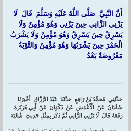
‏أَنَّ النَّبِيَّ ‏ ‏صَلَّى اللَّهُ عَلَيْهِ وَسَلَّمَ ‏ ‏قَالَ ‏ ‏لَا
يَزْنِي الزَّانِي حِينَ يَزْنِي وَهُوَ مُؤْمِنٌ وَلَا
يَسْرِقُ حِينَ يَسْرِقُ وَهُوَ مُؤْمِنٌ وَلَا يَشْرَبُ
الْخَمْرَ حِينَ يَشْرَبُهَا وَهُوَ مُؤْمِنٌ وَالتَّوْبَةُ
مَعْرُوضَةٌ بَعْدُ ‏
حَدَّثَنِي ‏ ‏مُحَمَّدُ بْنُ رَافِعٍ ‏ ‏حَدَّثَنَا ‏ ‏عَبْدُ الرَّزَّاقِ ‏ ‏أَخْبَرَنَا ‏
‏سُفْيَانُ ‏ ‏عَنْ ‏ ‏الْأَعْمَشِ ‏ ‏عَنْ ‏ ‏ذَكْوَانَ ‏ ‏عَنْ ‏ ‏أَبِي هُرَيْرَةَ ‏
‏رَفَعَهُ قَالَ ‏ ‏لَا يَزْنِي الزَّانِي ثُمَّ ذَكَرَ بِمِثْلِ حَدِيثِ ‏ ‏شُعْبَةَ
“விபச்சாரத்தில் ஈடுபட்டிருக்கும் ஒரு விபச்சாரன், முழு