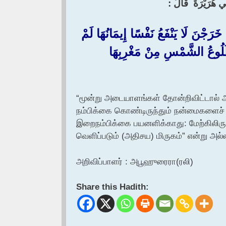
بِي هُرَيْرَةَ ‏ ‏قَالَ :‏ ‏
 خَرَجْنَ لَا يَنْفَعُ نَفْسًا إِيمَانُهَا لَمْ
ُلُوعُ الشَّمْسِ مِنْ مَغْرِبِهَا ‏
“மூன்று அடையாளங்கள் தோன்றிவிட்டால
நம்பிக்கை கொண்டிருந்தும் நன்மைகளைச் 
இறைநம்பிக்கை பயனளிக்காது: மேற்கிலிருந்
வெளிப்படும் (அதிசய) மிருகம்” என்று அல்
அறிவிப்பாளர் : அபூஹுரைரா(ரலி)
Share this Hadith: