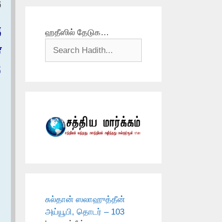
‏
‏
ஹதீஸில் தேடுக…
ت
‏
சுல்தான் ஸலாஹுத்தீன்
அய்யூபி, தொடர் – 103