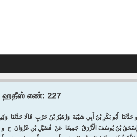
2, ஹதீஸ் எண்: 227
 حَدَّثَنَا ‏ ‏أَبُو بَكْرِ بْنُ أَبِي شَيْبَةَ ‏ ‏وَزُهَيْرُ بْنُ حَرْبٍ ‏ ‏قَالَا حَدَّثَنَا ‏ ‏وَكِيعٌ
إِسْحَقُ بْنُ يُوسُفَ الْأَزْرَقُ ‏ ‏جَمِيعًا ‏ ‏عَنْ ‏ ‏فُضَيْلِ بْنِ غَزْوَانَ ‏ ‏ح ‏ ‏و حَدَّ