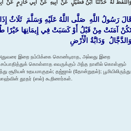
وَاللَّفْظُ لَهُ ‏ ‏حَدَّثَنَا ‏ ‏ابْنُ فُضَيْلٍ ‏ ‏عَنْ ‏ ‏أَبِيهِ ‏ ‏عَنْ ‏ ‏أَبِي حَازِمٍ ‏ ‏عَنْ ‏ ‏أَ
قَالَ رَسُولُ اللَّهِ ‏ ‏صَلَّى اللَّهُ عَلَيْهِ وَسَلَّمَ ‏ ‏ثَلَاثٌ إِذَا
َكُنْ آمَنَتْ مِنْ قَبْلُ أَوْ كَسَبَتْ فِي إِيمَانِهَا خَيْرًا ط
وَالدَّجَّالُ ‏ ‏وَدَابَّةُ الْأَرْضِ
் அதுவரை இறை நம்பிக்கை கொண்டிராத, அல்லது இறை
சம்பாதித்துக் கொள்ளாத எவருக்கும் அந்த நாளில் கொள்ளும்
து சூரியன் உதயமாகுதல்; தஜ்ஜால் (தோன்றுதல்); பூமியிலிருந்து
லாஹ்வின் தூதர் (ஸல்) கூறினார்கள்.