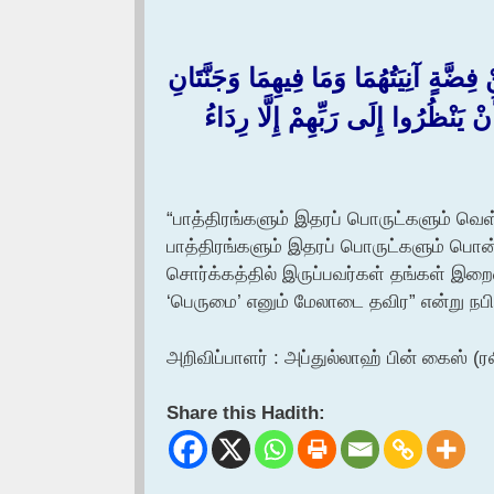
نْ فِضَّةٍ آنِيَتُهُمَا وَمَا فِيهِمَا وَجَنَّتَانِ
ْ يَنْظُرُوا إِلَى رَبِّهِمْ إِلَّا رِدَاءُ
“பாத்திரங்களும் இதரப் பொருட்களும் வெ
பாத்திரங்களும் இதரப் பொருட்களும் பொன
சொர்க்கத்தில் இருப்பவர்கள் தங்கள் இ
‘பெருமை’ எனும் மேலாடை தவிர” என்று நபி 
அறிவிப்பாளர் : அப்துல்லாஹ் பின் கைஸ் (ர
Share this Hadith: