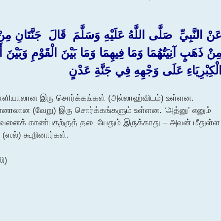
َنْ النَّبِيِّ ‏ ‏صَلَّى اللَّهُ عَلَيْهِ وَسَلَّمَ ‏ ‏قَالَ ‏ ‏جَنَّتَانِ مِ
ِنْ ذَهَبٍ آنِيَتُهُمَا وَمَا فِيهِمَا وَمَا بَيْنَ الْقَوْمِ وَبَيْنَ أَن
لْكِبْرِيَاءِ عَلَى وَجْهِهِ فِي جَنَّةِ عَدْنٍ
ள்ளியாலான இரு சொர்க்கங்கள் (அல்லாஹ்விடம்) உள்ளன.
்னாலான (வேறு) இரு சொர்க்கங்களும் உள்ளன. ‘அத்னு’ எனும்
றைவனைக் காண்பதற்குத் தடையேதும் இருக்காது – அவன் மீதுள்ள
(ஸல்) கூறினார்கள்.
லி)