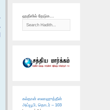
ஹதீஸில் தேடுக…
ع
م
ا
சுல்தான் ஸலாஹுத்தீன்
அய்யூபி, தொடர் – 103