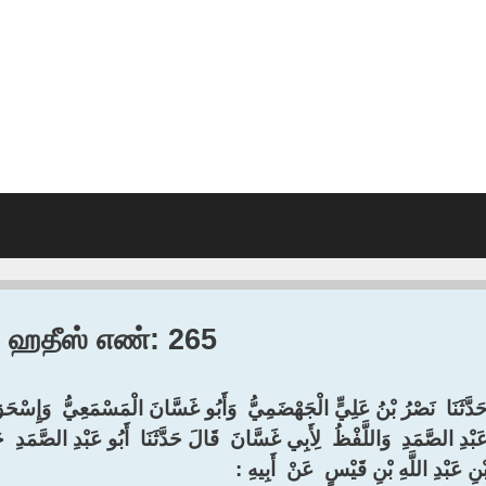
0, ஹதீஸ் எண்: 265
َدَّثَنَا ‏ ‏نَصْرُ بْنُ عَلِيٍّ الْجَهْضَمِيُّ ‏ ‏وَأَبُو غَسَّانَ الْمَسْمَعِيُّ ‏ ‏وَإِسْحَقُ 
َبْدِ الصَّمَدِ ‏ ‏وَاللَّفْظُ ‏ ‏لِأَبِي غَسَّانَ ‏ ‏قَالَ حَدَّثَنَا ‏ ‏أَبُو عَبْدِ الصَّمَدِ ‏ ‏حَ
ْنِ عَبْدِ اللَّهِ بْنِ قَيْسٍ ‏ ‏عَنْ ‏ ‏أَبِيهِ :‏ ‏