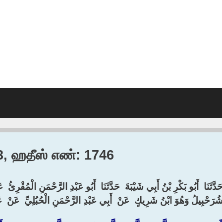
43, ஹதீஸ் எண்: 1746
َدَّثَنَا ‏ ‏أَبُو بَكْرِ بْنُ أَبِي شَيْبَةَ ‏ ‏حَدَّثَنَا ‏ ‏أَبُو عَبْدِ الرَّحْمَنِ الْمُقْرِئُ ‏ 
شُرَحْبِيلُ وَهُوَ ابْنُ شَرِيكٍ ‏ ‏عَنْ ‏ ‏أَبِي عَبْدِ الرَّحْمَنِ الْحُبُلِيِّ ‏ ‏عَنْ ‏ ‏