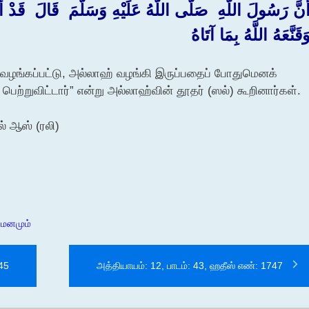
أَنَّ رَسُولَ اللَّهِ ‏ ‏صَلَّى اللَّهُ عَلَيْهِ وَسَلَّمَ ‏ ‏قَالَ ‏ ‏قَدْ
َقَنَّعَهُ اللَّهُ بِمَا آتَاهُ
் வழங்கப்பட்டு, அல்லாஹ் வழங்கி இருப்பதைப் போதுமெனக்
ெற்றுவிட்டார்” என்று அல்லாஹ்வின் தூதர் (ஸல்) கூறினார்கள்.
ல் ஆஸ் (ரலி)
 மனமும்
745
அத்தியாயம்: 12, பாடம்: 43, ஹதீஸ் எண்: 1747