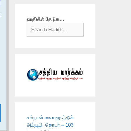
‏
و
ஹதீஸில் தேடுக…
சுல்தான் ஸலாஹுத்தீன்
அய்யூபி, தொடர் – 103