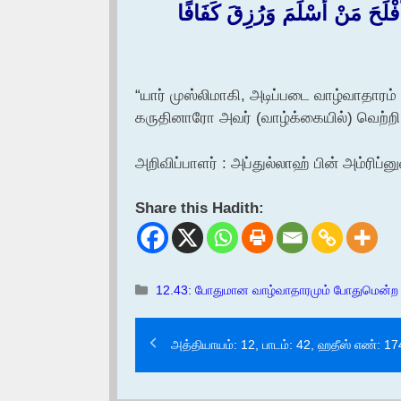
 أَفْلَحَ مَنْ أَسْلَمَ وَرُزِقَ كَفَافًا
“யார் முஸ்லிமாகி, அடிப்படை வாழ்வாதாரம
கருதினாரோ அவர் (வாழ்க்கையில்) வெற்றி ப
அறிவிப்பாளர் : அப்துல்லாஹ் பின் அம்ரிப்னு
Share this Hadith:
Categories
12.43: போதுமான வாழ்வாதாரமும் போதுமென்ற
அத்தியாயம்: 12, பாடம்: 42, ஹதீஸ் எண்: 1