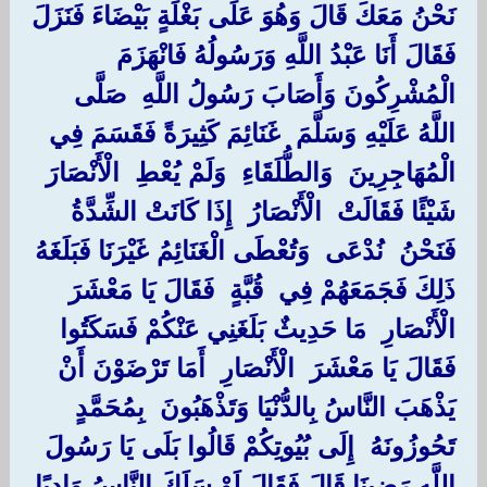
نَحْنُ مَعَكَ قَالَ وَهُوَ عَلَى بَغْلَةٍ بَيْضَاءَ فَنَزَلَ
فَقَالَ أَنَا عَبْدُ اللَّهِ وَرَسُولُهُ فَانْهَزَمَ
الْمُشْرِكُونَ وَأَصَابَ رَسُولُ اللَّهِ ‏ ‏صَلَّى
اللَّهُ عَلَيْهِ وَسَلَّمَ ‏ ‏غَنَائِمَ كَثِيرَةً فَقَسَمَ فِي ‏
‏الْمُهَاجِرِينَ ‏ ‏وَالطُّلَقَاءِ ‏ ‏وَلَمْ يُعْطِ ‏ ‏الْأَنْصَارَ ‏
‏شَيْئًا فَقَالَتْ ‏ ‏الْأَنْصَارُ ‏ ‏إِذَا كَانَتْ الشِّدَّةُ
فَنَحْنُ ‏ ‏نُدْعَى ‏ ‏وَتُعْطَى الْغَنَائِمُ غَيْرَنَا فَبَلَغَهُ
ذَلِكَ فَجَمَعَهُمْ فِي ‏ ‏قُبَّةٍ ‏ ‏فَقَالَ يَا مَعْشَرَ ‏
‏الْأَنْصَارِ ‏ ‏مَا حَدِيثٌ بَلَغَنِي عَنْكُمْ فَسَكَتُوا
فَقَالَ يَا مَعْشَرَ ‏ ‏الْأَنْصَارِ ‏ ‏أَمَا تَرْضَوْنَ أَنْ
يَذْهَبَ النَّاسُ بِالدُّنْيَا وَتَذْهَبُونَ ‏ ‏بِمُحَمَّدٍ ‏
‏تَحُوزُونَهُ ‏ ‏إِلَى بُيُوتِكُمْ قَالُوا بَلَى يَا رَسُولَ
اللَّهِ رَضِينَا قَالَ فَقَالَ لَوْ سَلَكَ النَّاسُ وَادِيًا