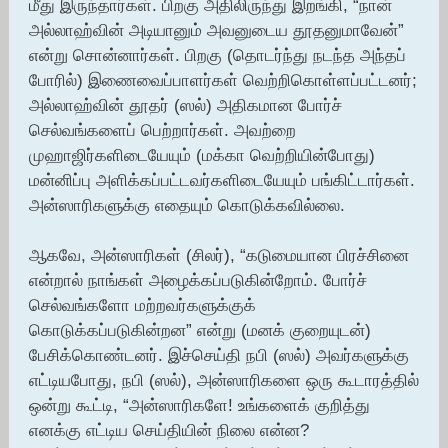
மீது இருந்தார்கள். பிறகு அதிலிருந்து இறங்கி, “நான்
அல்லாஹ்வின் அடியானும் அவனுடைய தூதனுமாவேன்”
என்று சொன்னார்கள். பிறகு (தொடர்ந்து நடந்த அந்தப்
போரில்) இணைவைப்பாளர்கள் வெற்றிகொள்ளப்பட்டனர்;
அல்லாஹ்வின் தூதர் (ஸல்) அதிகமான போர்ச்
செல்வங்களைப் பெற்றார்கள். அவற்றை
முஹாஜிர்களிடையேயும் (மக்கா வெற்றியின்போது)
மன்னிப்பு அளிக்கப்பட்டவர்களிடையேயும் பங்கிட்டார்கள்.
அன்ஸாரிகளுக்கு எதையும் கொடுக்கவில்லை.
ஆகவே, அன்ஸாரிகள் (சிலர்), “கடுமையான பிரச்சினை
என்றால் நாங்கள் அழைக்கப்படுகின்றோம். போர்ச்
செல்வங்களோ மற்றவர்களுக்குக்
கொடுக்கப்படுகின்றன” என்று (மனக் குறையுடன்)
பேசிக்கொண்டனர். இச்செய்தி நபி (ஸல்) அவர்களுக்கு
எட்டியபோது, நபி (ஸல்), அன்ஸாரிகளை ஒரு கூடாரத்தில்
ஒன்று கூட்டி, “அன்ஸாரிகளே! உங்களைக் குறித்து
எனக்கு எட்டிய செய்தியின் நிலை என்ன?