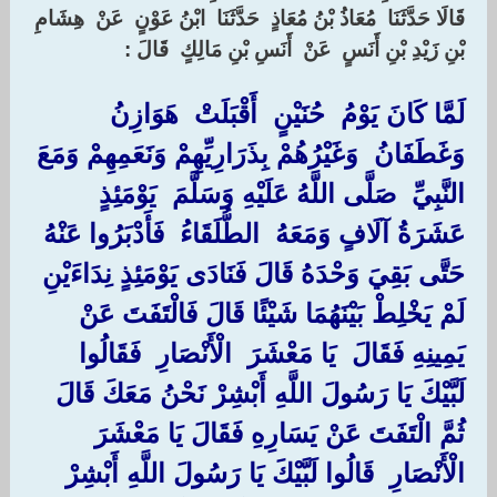
‏قَالَا حَدَّثَنَا ‏ ‏مُعَاذُ بْنُ مُعَاذٍ ‏ ‏حَدَّثَنَا ‏ ‏ابْنُ عَوْنٍ ‏ ‏عَنْ ‏ ‏هِشَامِ
بْنِ زَيْدِ بْنِ أَنَسٍ ‏ ‏عَنْ ‏ ‏أَنَسِ بْنِ مَالِكٍ ‏ ‏قَالَ :‏
‏لَمَّا كَانَ يَوْمُ ‏ ‏حُنَيْنٍ ‏ ‏أَقْبَلَتْ ‏ ‏هَوَازِنُ ‏
‏وَغَطَفَانُ ‏ ‏وَغَيْرُهُمْ بِذَرَارِيِّهِمْ وَنَعَمِهِمْ وَمَعَ
النَّبِيِّ ‏ ‏صَلَّى اللَّهُ عَلَيْهِ وَسَلَّمَ ‏ ‏يَوْمَئِذٍ
عَشَرَةُ آلَافٍ وَمَعَهُ ‏ ‏الطُّلَقَاءُ ‏ ‏فَأَدْبَرُوا عَنْهُ
حَتَّى بَقِيَ وَحْدَهُ قَالَ فَنَادَى يَوْمَئِذٍ نِدَاءَيْنِ
لَمْ يَخْلِطْ بَيْنَهُمَا شَيْئًا قَالَ فَالْتَفَتَ عَنْ
يَمِينِهِ فَقَالَ ‏ ‏يَا مَعْشَرَ ‏ ‏الْأَنْصَارِ ‏ ‏فَقَالُوا
لَبَّيْكَ يَا رَسُولَ اللَّهِ أَبْشِرْ نَحْنُ مَعَكَ قَالَ
ثُمَّ الْتَفَتَ عَنْ يَسَارِهِ فَقَالَ يَا مَعْشَرَ ‏
‏الْأَنْصَارِ ‏ ‏قَالُوا لَبَّيْكَ يَا رَسُولَ اللَّهِ أَبْشِرْ