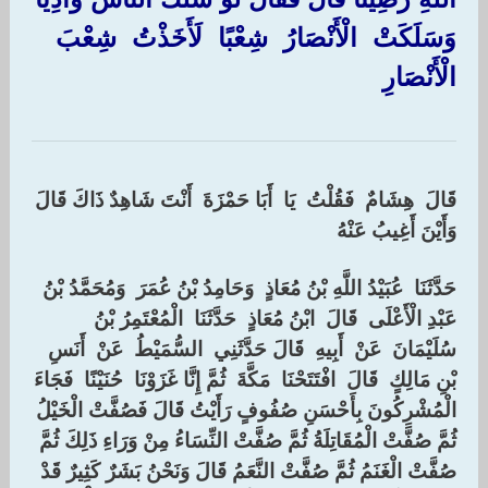
وَسَلَكَتْ ‏ ‏الْأَنْصَارُ ‏ ‏شِعْبًا ‏ ‏لَأَخَذْتُ ‏ ‏شِعْبَ ‏
‏الْأَنْصَارِ ‏
‏قَالَ ‏ ‏هِشَامٌ ‏ ‏فَقُلْتُ ‏ ‏يَا ‏ ‏أَبَا حَمْزَةَ ‏ ‏أَنْتَ شَاهِدٌ ذَاكَ قَالَ
وَأَيْنَ أَغِيبُ عَنْهُ
‏حَدَّثَنَا ‏ ‏عُبَيْدُ اللَّهِ بْنُ مُعَاذٍ ‏ ‏وَحَامِدُ بْنُ عُمَرَ ‏ ‏وَمُحَمَّدُ بْنُ
عَبْدِ الْأَعْلَى ‏ ‏قَالَ ‏ ‏ابْنُ مُعَاذٍ ‏ ‏حَدَّثَنَا ‏ ‏الْمُعْتَمِرُ بْنُ
سُلَيْمَانَ ‏ ‏عَنْ ‏ ‏أَبِيهِ ‏ ‏قَالَ حَدَّثَنِي ‏ ‏السُّمَيْطُ ‏ ‏عَنْ ‏ ‏أَنَسِ
بْنِ مَالِكٍ ‏ ‏قَالَ ‏ ‏افْتَتَحْنَا ‏ ‏مَكَّةَ ‏ ‏ثُمَّ إِنَّا غَزَوْنَا ‏ ‏حُنَيْنًا ‏ ‏فَجَاءَ
الْمُشْرِكُونَ بِأَحْسَنِ صُفُوفٍ رَأَيْتُ قَالَ فَصُفَّتْ الْخَيْلُ
ثُمَّ صُفَّتْ الْمُقَاتِلَةُ ثُمَّ صُفَّتْ النِّسَاءُ مِنْ وَرَاءِ ذَلِكَ ثُمَّ
صُفَّتْ الْغَنَمُ ثُمَّ صُفَّتْ النَّعَمُ قَالَ وَنَحْنُ بَشَرٌ كَثِيرٌ قَدْ