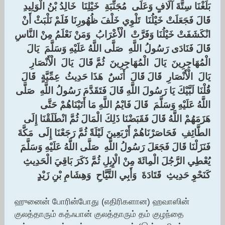
بَلَغْنَا سِتَّةَ آلَافٍ وَعَلَى ‏ ‏مُجَنِّبَةِ ‏ ‏خَيْلِنَا ‏ ‏خَالِدُ بْنُ الْوَلِيدِ ‏
‏قَالَ فَجَعَلَتْ خَيْلُنَا ‏ ‏تَلْوِي خَلْفَ ظُهُورِنَا فَلَمْ نَلْبَثْ أَنْ
انْكَشَفَتْ خَيْلُنَا وَفَرَّتْ ‏ ‏الْأَعْرَابُ ‏ ‏وَمَنْ نَعْلَمُ مِنْ النَّاسِ
قَالَ فَنَادَى رَسُولُ اللَّهِ ‏ ‏صَلَّى اللَّهُ عَلَيْهِ وَسَلَّمَ ‏ ‏يَالَ ‏
‏الْمُهَاجِرِينَ ‏ ‏يَالَ ‏ ‏الْمُهَاجِرِينَ ‏ ‏ثُمَّ قَالَ ‏ ‏يَالَ ‏ ‏الْأَنْصَارِ ‏
‏يَالَ ‏ ‏الْأَنْصَارِ ‏ ‏قَالَ قَالَ ‏ ‏أَنَسٌ ‏ ‏هَذَا حَدِيثُ ‏ ‏عِمِّيَّةٍ ‏ ‏قَالَ
قُلْنَا لَبَّيْكَ يَا رَسُولَ اللَّهِ قَالَ فَتَقَدَّمَ رَسُولُ اللَّهِ ‏ ‏صَلَّى
اللَّهُ عَلَيْهِ وَسَلَّمَ ‏ ‏قَالَ فَايْمُ اللَّهِ مَا أَتَيْنَاهُمْ حَتَّى
هَزَمَهُمْ اللَّهُ قَالَ فَقَبَضْنَا ذَلِكَ الْمَالَ ثُمَّ انْطَلَقْنَا إِلَى ‏
‏الطَّائِفِ ‏ ‏فَحَاصَرْنَاهُمْ أَرْبَعِينَ لَيْلَةً ثُمَّ رَجَعْنَا إِلَى ‏ ‏مَكَّةَ ‏
‏فَنَزَلْنَا قَالَ فَجَعَلَ رَسُولُ اللَّهِ ‏ ‏صَلَّى اللَّهُ عَلَيْهِ وَسَلَّمَ ‏
‏يُعْطِي الرَّجُلَ الْمِائَةَ مِنْ الْإِبِلِ ثُمَّ ذَكَرَ بَاقِيَ الْحَدِيثِ
كَنَحْوِ حَدِيثِ ‏ ‏قَتَادَةَ ‏ ‏وَأَبِي التَّيَّاحِ ‏ ‏وَهِشَامِ بْنِ زَيْدٍ
ஹுனைன் போரின்போது (எதிரிகளான) ஹவாஸின்
குலத்தாரும் கத்ஃபான் குலத்தாரும் தம் குழந்தை