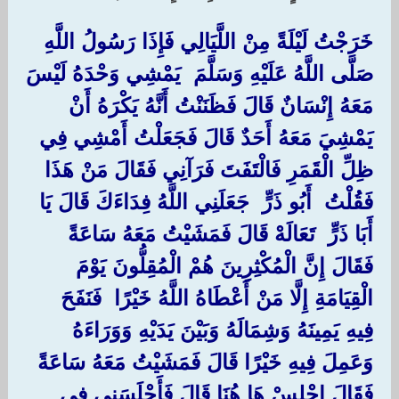
‏خَرَجْتُ لَيْلَةً مِنْ اللَّيَالِي فَإِذَا رَسُولُ اللَّهِ ‏
‏صَلَّى اللَّهُ عَلَيْهِ وَسَلَّمَ ‏ ‏يَمْشِي وَحْدَهُ لَيْسَ
مَعَهُ إِنْسَانٌ قَالَ فَظَنَنْتُ أَنَّهُ يَكْرَهُ أَنْ
يَمْشِيَ مَعَهُ أَحَدٌ قَالَ فَجَعَلْتُ أَمْشِي فِي
ظِلِّ الْقَمَرِ فَالْتَفَتَ فَرَآنِي فَقَالَ مَنْ هَذَا
فَقُلْتُ ‏ ‏أَبُو ذَرٍّ ‏ ‏جَعَلَنِي اللَّهُ فِدَاءَكَ قَالَ يَا ‏
‏أَبَا ذَرٍّ ‏ ‏تَعَالَهْ قَالَ فَمَشَيْتُ مَعَهُ سَاعَةً
فَقَالَ إِنَّ الْمُكْثِرِينَ هُمْ الْمُقِلُّونَ يَوْمَ
الْقِيَامَةِ إِلَّا مَنْ أَعْطَاهُ اللَّهُ خَيْرًا ‏ ‏فَنَفَحَ ‏
‏فِيهِ يَمِينَهُ وَشِمَالَهُ وَبَيْنَ يَدَيْهِ وَوَرَاءَهُ
وَعَمِلَ فِيهِ خَيْرًا قَالَ فَمَشَيْتُ مَعَهُ سَاعَةً
فَقَالَ اجْلِسْ هَا هُنَا قَالَ فَأَجْلَسَنِي فِي ‏