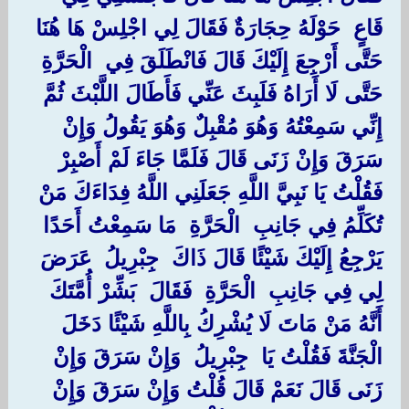
‏قَاعٍ ‏ ‏حَوْلَهُ حِجَارَةٌ فَقَالَ لِي اجْلِسْ هَا هُنَا
حَتَّى أَرْجِعَ إِلَيْكَ قَالَ فَانْطَلَقَ فِي ‏ ‏الْحَرَّةِ ‏
‏حَتَّى لَا أَرَاهُ فَلَبِثَ عَنِّي فَأَطَالَ اللَّبْثَ ثُمَّ
إِنِّي سَمِعْتُهُ وَهُوَ مُقْبِلٌ وَهُوَ يَقُولُ وَإِنْ
سَرَقَ وَإِنْ زَنَى قَالَ فَلَمَّا جَاءَ لَمْ أَصْبِرْ
فَقُلْتُ يَا نَبِيَّ اللَّهِ جَعَلَنِي اللَّهُ فِدَاءَكَ مَنْ
تُكَلِّمُ فِي جَانِبِ ‏ ‏الْحَرَّةِ ‏ ‏مَا سَمِعْتُ أَحَدًا
يَرْجِعُ إِلَيْكَ شَيْئًا قَالَ ذَاكَ ‏ ‏جِبْرِيلُ ‏ ‏عَرَضَ
لِي فِي جَانِبِ ‏ ‏الْحَرَّةِ ‏ ‏فَقَالَ ‏ ‏بَشِّرْ أُمَّتَكَ
أَنَّهُ مَنْ مَاتَ لَا يُشْرِكُ بِاللَّهِ شَيْئًا دَخَلَ
الْجَنَّةَ فَقُلْتُ يَا ‏ ‏جِبْرِيلُ ‏ ‏وَإِنْ سَرَقَ وَإِنْ
زَنَى قَالَ نَعَمْ قَالَ قُلْتُ وَإِنْ سَرَقَ وَإِنْ