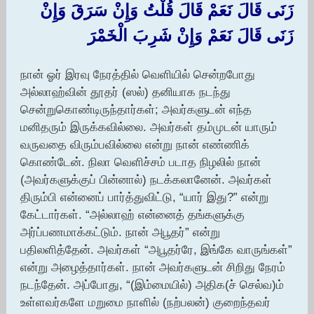
زَنَى قَالَ نَعَمْ قَالَ قُلْتُ وَإِنْ سَرَقَ وَإِنْ
زَنَى قَالَ نَعَمْ وَإِنْ شَرِبَ الْخَمْرَ
நான் ஓர் இரவு நேரத்தில் வெளியில் சென்றபோது
அல்லாஹ்வின் தூதர் (ஸல்) தனியாக நடந்து
சென்றுகொண்டிருந்தார்கள்; அவர்களுடன் எந்த
மனிதரும் இருக்கவில்லை. அவர்கள் தம்முடன் யாரும்
வருவதை விரும்பவில்லை என்று நான் எண்ணிக்
கொண்டேன். நிலா வெளிச்சம் படாத நிழலில் நான்
(அவர்களுக்குப் பின்னால்) நடக்கலானேன். அவர்கள்
திரும்பி என்னைப் பார்த்துவிட்டு, “யார் இது?” என்று
கேட்டார்கள். “அல்லாஹ் என்னைத் தங்களுக்கு
அர்ப்பணமாக்கட்டும். நான் அபூதர்” என்று
பதிலளித்தேன். அவர்கள் “அபூதர்ரே, இங்கே வாருங்கள்”
என்று அழைத்தார்கள். நான் அவர்களுடன் சிறிது நேரம்
நடந்தேன். அப்போது, “(இம்மையில்) அதிக(ச் செல்வ)ம்
உள்ளவர்களே மறுமை நாளில் (நற்பலன்) குறைந்தவர்