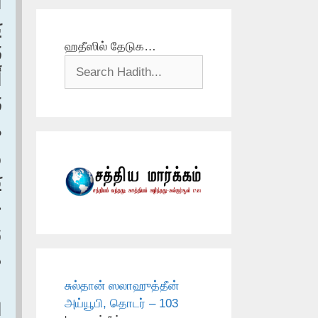
‏
‏
ஹதீஸில் தேடுக…
‏
‏
ف
ض
‏
ي
ج
‏
‏
‏
சுல்தான் ஸலாஹுத்தீன்
அய்யூபி, தொடர் – 103
ا