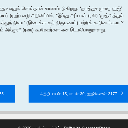
மத்துஉ எனும் சொல்தான் காணப்படுகிறது. ‘தமத்துஉ முறை ஹஜ்’
 (ரஹ்) வழி அறிவிப்பில், “இப்னு அப்பாஸ் (ரலி) ‘முத்அத்துல்
அத்துந் நிஸா’ (இடைக்காலத் திருமணம்) பற்றிக் கூறினார்களா?
் அல்குர்ரீ (ரஹ்) கூறினார்கள் என இடம்பெற்றுள்ளது.
175
அத்தியாயம்: 15, பாடம்: 30, ஹதீஸ் எண்: 2177