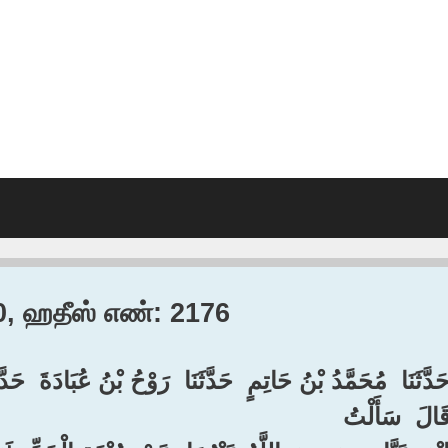
30, ஹதீஸ் எண்: 2176
حَدَّثَنَا ‏ ‏مُحَمَّدُ بْنُ حَاتِمٍ ‏ ‏حَدَّثَنَا ‏ ‏رَوْحُ بْنُ عُبَادَةَ ‏ ‏حَدّ
قَالَ ‏ ‏سَأَلْتُ ‏