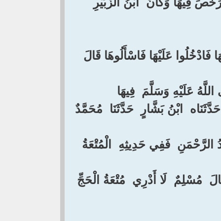
رَخَّصَ فِيهَا وَكَانَ ‏ ‏ابْنُ الزُّبَيْرِ ‏
هَا فَادْخُلُوا عَلَيْهَا فَاسْأَلُوهَا قَالَ
َهُ عَلَيْهِ وَسَلَّمَ ‏ ‏فِيهَا ‏
دَّثَنَاه ‏ ‏ابْنُ بَشَّارٍ ‏ ‏حَدَّثَنَا ‏ ‏مُحَمَّدٌ
بْدُ الرَّحْمَنِ ‏ ‏فَفِي حَدِيثِهِ ‏ ‏الْمُتْعَةُ ‏
َالَ ‏ ‏مُسْلِمٌ ‏ ‏لَا أَدْرِي ‏ ‏مُتْعَةُ الْحَجِّ