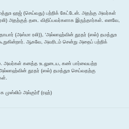
மத்துஉ ஹஜ் (செய்வது) பற்றிக் கேட்டேன். அதற்கு அவர்கள்
ரலி) அதற்குத் தடை விதிப்பவர்களாக இருந்தார்கள். எனவே,
ாயார் (அஸ்மா ரலி)), ‘அல்லாஹ்வின் தூதர் (ஸல்) தமத்துஉ
ூறுகின்றார். ஆகவே, அவரிடம் சென்று அதைப் பற்றிக்
். அவர்கள் கனத்த உடலுடைய, கண் பார்வையற்ற
ல்லாஹ்வின் தூதர் (ஸல்) தமத்துஉ செய்வதற்கு
கள்.
 முஸ்லிம் அல்குர்ரீ (ரஹ்)