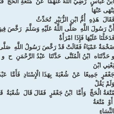
ابْنَ عَبَّاسٍ ‏ ‏رَضِيَ اللَّهُ عَنْهُمَا ‏ ‏عَنْ ‏ ‏مُتْعَةِ الْحَجِّ ‏ ‏فَ
يَنْهَى عَنْهَا ‏
فَقَالَ ‏ ‏هَذِهِ ‏ ‏أُمُّ ابْنِ الزُّبَيْرِ ‏ ‏تُحَدِّثُ ‏
أَنَّ رَسُولَ اللَّهِ ‏ ‏صَلَّى اللَّهُ عَلَيْهِ وَسَلَّمَ ‏ ‏رَخَّصَ فِي
َدَخَلْنَا عَلَيْهَا فَإِذَا امْرَأَةٌ
َخْمَةٌ عَمْيَاءُ فَقَالَتْ قَدْ رَخَّصَ رَسُولُ اللَّهِ ‏ ‏صَلَّى اللّ
و حَدَّثَنَاه ‏ ‏ابْنُ الْمُثَنَّى ‏ ‏حَدَّثَنَا ‏ ‏عَبْدُ الرَّحْمَنِ ‏ ‏ح ‏ ‏و حَ
َعْنِي ابْنَ
َعْفَرٍ ‏ ‏جَمِيعًا ‏ ‏عَنْ ‏ ‏شُعْبَةَ ‏ ‏بِهَذَا الْإِسْنَادِ ‏ ‏فَأَمَّا ‏ ‏عَ
وَلَمْ يَقُلْ ‏
مُتْعَةُ الْحَجِّ ‏ ‏وَأَمَّا ‏ ‏ابْنُ جَعْفَرٍ ‏ ‏فَقَالَ قَالَ ‏ ‏شُعْبَةُ ‏ ‏ق
 ‏أَوْ ‏ ‏مُتْعَةُ
لنِّسَاءِ