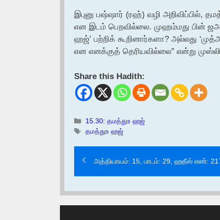
இபுனு பஷ்ஷார் (ரஹ்) வழி அறிவிப்பில், த
என இடம் பெறவில்லை. முஹம்மது பின் ஜஅஃபர்
ஹஜ்’ பற்றிக் கூறினார்களா? அல்லது ‘முத்
என எனக்குத் தெரியவில்லை” என்று முஸ்லிம
Share this Hadith:
Categories
15.30: தமத்துஉ ஹஜ்
Tags
தமத்துஉ ஹஜ்
அத்தியாயம்: 15, பாடம்: 29, ஹதீஸ் எண்: 2