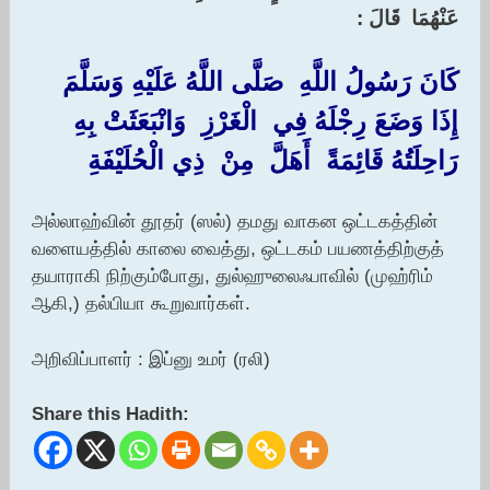
عَنْهُمَا ‏ ‏قَالَ :‏
‏كَانَ رَسُولُ اللَّهِ ‏ ‏صَلَّى اللَّهُ عَلَيْهِ وَسَلَّمَ ‏
‏إِذَا وَضَعَ رِجْلَهُ فِي ‏ ‏الْغَرْزِ ‏ ‏وَانْبَعَثَتْ بِهِ
رَاحِلَتُهُ قَائِمَةً ‏ ‏أَهَلَّ ‏ ‏مِنْ ‏ ‏ذِي الْحُلَيْفَةِ
அல்லாஹ்வின் தூதர் (ஸல்) தமது வாகன ஒட்டகத்தின்
வளையத்தில் காலை வைத்து, ஒட்டகம் பயணத்திற்குத்
தயாராகி நிற்கும்போது, துல்ஹுலைஃபாவில் (முஹ்ரிம்
ஆகி,) தல்பியா கூறுவார்கள்.
அறிவிப்பாளர் : இப்னு உமர் (ரலி)
Share this Hadith: