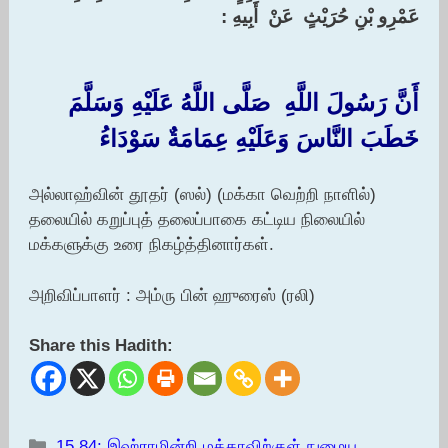
عَمْرِو بْنِ حُرَيْثٍ ‏ ‏عَنْ ‏ ‏أَبِيهِ : ‏
أَنَّ رَسُولَ اللَّهِ ‏ ‏صَلَّى اللَّهُ عَلَيْهِ وَسَلَّمَ ‏
‏خَطَبَ النَّاسَ وَعَلَيْهِ عِمَامَةٌ سَوْدَاءُ
அல்லாஹ்வின் தூதர் (ஸல்) (மக்கா வெற்றி நாளில்)
தலையில் கறுப்புத் தலைப்பாகை கட்டிய நிலையில்
மக்களுக்கு உரை நிகழ்த்தினார்கள்.
அறிவிப்பாளர் : அம்ரு பின் ஹுரைஸ் (ரலி)
Share this Hadith:
Categories
15.84: இஹ்ராமின்றி மக்காவிற்குள் நுழைய