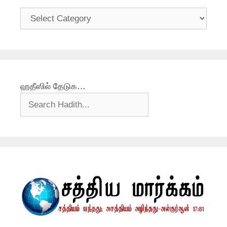
தலைப்புகள்
ஹதீஸில் தேடுக…