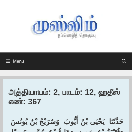
Skip
to
content
Menu
அத்தியாயம்: 2, பாடம்: 12, ஹதீஸ்
எண்: 367
حَدَّثَنَا ‏ ‏يَحْيَى بْنُ أَيُّوبَ ‏ ‏وَسُرَيْجُ بْنُ يُونُسَ ‏