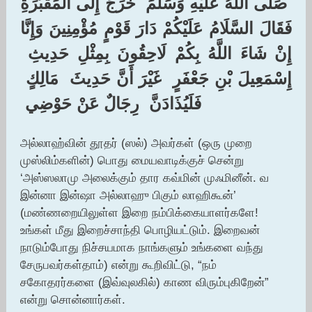
‏ ‏صَلَّى اللَّهُ عَلَيْهِ وَسَلَّمَ ‏ ‏خَرَجَ إِلَى الْمَقْبُرَةِ
فَقَالَ السَّلَامُ عَلَيْكُمْ دَارَ قَوْمٍ مُؤْمِنِينَ وَإِنَّا
إِنْ شَاءَ اللَّهُ بِكُمْ لَاحِقُونَ بِمِثْلِ حَدِيثِ ‏
‏إِسْمَعِيلَ بْنِ جَعْفَرٍ ‏ ‏غَيْرَ أَنَّ حَدِيثَ ‏ ‏مَالِكٍ ‏
‏فَلَيُذَادَنَّ ‏ ‏رِجَالٌ عَنْ حَوْضِي ‏
அல்லாஹ்வின் தூதர் (ஸல்) அவர்கள் (ஒரு முறை
முஸ்லிம்களின்) பொது மையவாடிக்குச் சென்று
‘அஸ்ஸலாமு அலைக்கும் தார கவ்மின் முஃமினீன். வ
இன்னா இன்ஷா அல்லாஹு பிகும் லாஹிகூன்’
(மண்ணறையிலுள்ள இறை நம்பிக்கையாளர்களே!
உங்கள் மீது இறைச்சாந்தி பொழியட்டும். இறைவன்
நாடும்போது நிச்சயமாக நாங்களும் உங்களை வந்து
சேருபவர்கள்தாம்) என்று கூறிவிட்டு, “நம்
சகோதரர்களை (இவ்வுலகில்) காண விரும்புகிறேன்”
என்று சொன்னார்கள்.