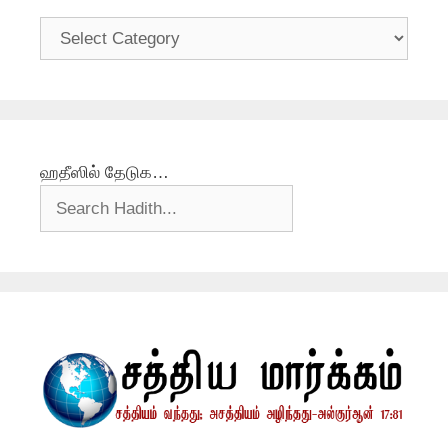
தலைப்புகள்
ஹதீஸில் தேடுக…