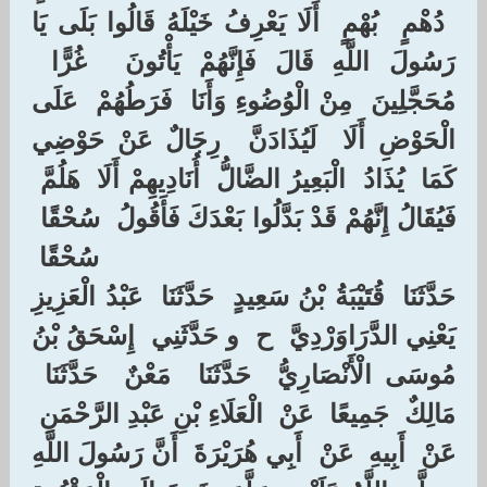
‏ ‏دُهْمٍ ‏ ‏بُهْمٍ ‏ ‏أَلَا يَعْرِفُ خَيْلَهُ قَالُوا بَلَى يَا
رَسُولَ اللَّهِ قَالَ فَإِنَّهُمْ يَأْتُونَ ‏ ‏غُرًّا ‏
‏مُحَجَّلِينَ ‏ ‏مِنْ الْوُضُوءِ وَأَنَا ‏ ‏فَرَطُهُمْ ‏ ‏عَلَى
الْحَوْضِ أَلَا ‏ ‏لَيُذَادَنَّ ‏ ‏رِجَالٌ عَنْ حَوْضِي
كَمَا ‏ ‏يُذَادُ ‏ ‏الْبَعِيرُ الضَّالُّ ‏ ‏أُنَادِيهِمْ أَلَا ‏ ‏هَلُمَّ ‏
‏فَيُقَالُ إِنَّهُمْ قَدْ بَدَّلُوا بَعْدَكَ فَأَقُولُ ‏ ‏سُحْقًا ‏
‏سُحْقًا ‏
‏حَدَّثَنَا ‏ ‏قُتَيْبَةُ بْنُ سَعِيدٍ ‏ ‏حَدَّثَنَا ‏ ‏عَبْدُ الْعَزِيزِ
يَعْنِي الدَّرَاوَرْدِيَّ ‏ ‏ح ‏ ‏و حَدَّثَنِي ‏ ‏إِسْحَقُ بْنُ
مُوسَى الْأَنْصَارِيُّ ‏ ‏حَدَّثَنَا ‏ ‏مَعْنٌ ‏ ‏حَدَّثَنَا ‏
‏مَالِكٌ ‏ ‏جَمِيعًا ‏ ‏عَنْ ‏ ‏الْعَلَاءِ بْنِ عَبْدِ الرَّحْمَنِ ‏
‏عَنْ ‏ ‏أَبِيهِ ‏ ‏عَنْ ‏ ‏أَبِي هُرَيْرَةَ ‏ ‏أَنَّ رَسُولَ اللَّهِ