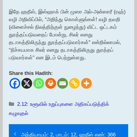
இதே ஹதீஸ், இஸ்ஹாக் பின் மூஸா அல்-அன்ஸாரீ (ரஹ்)
வழி அறிவிப்பில், “அறிந்து கொள்ளுங்கள்! வழி தவறி
(விளைச்சல் நிலத்திற்குள் நுழைந்து) விட்ட ஒட்டகம்
துரத்தப்படுவதைப் போன்று, சிலர் எனது
தடாகத்திலிருந்து துரத்தப்படுவார்கள்” என்றில்லாமல்,
“நிச்சயமாக சிலர் எனது தடாகத்திலிருது துரத்தப்
படுவார்கள்” என இடம் பெற்றுள்ளது.
Share this Hadith:
Categories
2.12: உளூவில் உறுப்புகளை அதிகப்படுத்திக்
கழுவுதல்
அத்தியாயம்: 2, பாடம்: 12, ஹதீஸ் எண்: 366