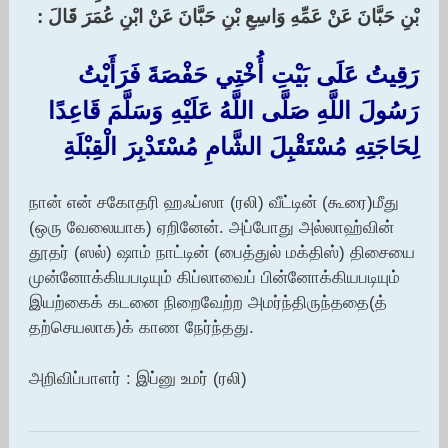
بْنِ حَبَّانَ عَنْ عَمِّهِ وَاسِعِ بْنِ حَبَّانَ عَنْ ابْنِ عُمَرَ قَالَ :‏
رَقِيتُ عَلَى بَيْتِ أُخْتِي حَفْصَةَ فَرَأَيْتُ
رَسُولَ اللَّهِ صَلَّى اللَّهُ عَلَيْهِ وَسَلَّمَ قَاعِدًا
لِحَاجَتِهِ مُسْتَقْبِلَ الشَّامِ مُسْتَدْبِرَ الْقِبْلَةِ
நான் என் சகோதரி ஹஃப்ஸா (ரலி) வீட்டின் (கூரை)மீது
(ஒரு வேலையாக) ஏறினேன். அப்போது அல்லாஹ்வின்
தூதர் (ஸல்) ஷாம் நாட்டின் (பைத்துல் மக்திஸ்) திசையை
முன்னோக்கியபடியும் கிப்லாவைப் பின்னோக்கியபடியும்
இயற்கைக் கடனை நிறைவேற்ற அமர்ந்திருந்ததை(த்
தற்செயலாக)க் காண நேர்ந்தது.
அறிவிப்பாளர் : இப்னு உமர் (ரலி)