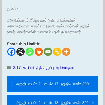
குறிப்பு :
அறிவிப்பாளர் இப்னு உமர் (ரலி) அவர்களின்
சகோதரியான ஹஃப்ஸா (ரலி), அல்லாஹ்வின் தூதர்
(ஸல்) அவர்களின் மனைவியருள் ஒருவராவார்.
Share this Hadith:
Categories
2.17: கழிப்பிடத்தில் துப்புரவு செய்தல்
அத்தியாயம்: 2, பாடம்: 17, ஹதீஸ் எண்: 390
அத்தியாயம்: 2, பாடம்: 18, ஹதீஸ் எண்: 392