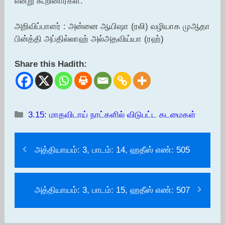
என்று கூறினார்கள்.
அறிவிப்பாளர் : அன்னை ஆயிஷா (ரலி) வழியாக முஆதா
பின்த்தி அப்தில்லாஹ் அல்அதவிய்யா (ரஹ்)
Share this Hadith:
Categories
3.15: மாதவிடாய் நாட்களில் விடுபட்ட கடமைகள்
அத்தியாயம்: 3, பாடம்: 14, ஹதீஸ் எண்: 505
அத்தியாயம்: 3, பாடம்: 15, ஹதீஸ் எண்: 507