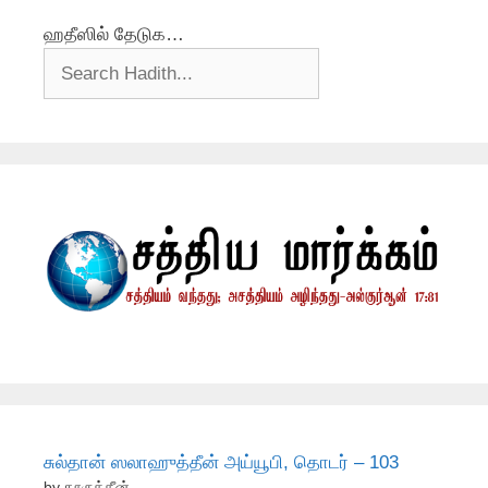
ஹதீஸில் தேடுக…
சுல்தான் ஸலாஹுத்தீன் அய்யூபி, தொடர் – 103
by நூருத்தீன்