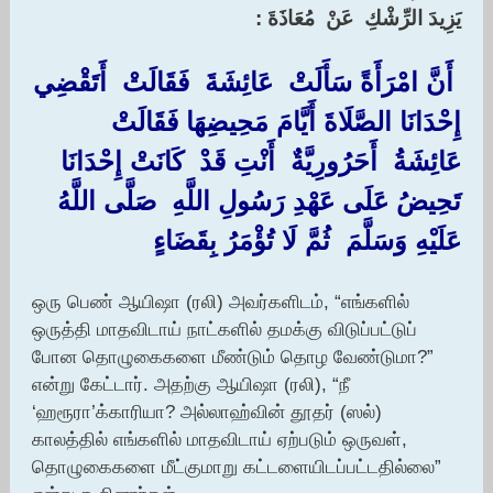
‏يَزِيدَ الرِّشْكِ ‏ ‏عَنْ ‏ ‏مُعَاذَةَ :‏
‏ ‏أَنَّ ‏‏امْرَأَةً سَأَلَتْ ‏ ‏عَائِشَةَ ‏ ‏فَقَالَتْ ‏ ‏أَتَقْضِي
إِحْدَانَا الصَّلَاةَ أَيَّامَ مَحِيضِهَا فَقَالَتْ ‏
‏عَائِشَةُ ‏ ‏أَحَرُورِيَّةٌ ‏ ‏أَنْتِ قَدْ ‏ ‏كَانَتْ إِحْدَانَا
تَحِيضُ عَلَى عَهْدِ رَسُولِ اللَّهِ ‏ ‏صَلَّى اللَّهُ
عَلَيْهِ وَسَلَّمَ ‏ ‏ثُمَّ لَا تُؤْمَرُ بِقَضَاءٍ ‏
ஒரு பெண் ஆயிஷா (ரலி) அவர்களிடம், “எங்களில்
ஒருத்தி மாதவிடாய் நாட்களில் தமக்கு விடுப்பட்டுப்
போன தொழுகைகளை மீண்டும் தொழ வேண்டுமா?”
என்று கேட்டார். அதற்கு ஆயிஷா (ரலி), “நீ
‘ஹரூரா’க்காரியா? அல்லாஹ்வின் தூதர் (ஸல்)
காலத்தில் எங்களில் மாதவிடாய் ஏற்படும் ஒருவள்,
தொழுகைகளை மீட்குமாறு கட்டளையிடப்பட்டதில்லை”