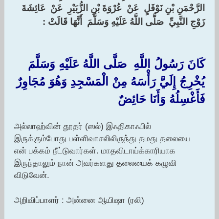
الرَّحْمَنِ بْنِ نَوْفَلٍ ‏ ‏عَنْ ‏ ‏عُرْوَةَ بْنِ الزُّبَيْرِ ‏ ‏عَنْ ‏ ‏عَائِشَةَ
زَوْجِ النَّبِيِّ ‏ ‏صَلَّى اللَّهُ عَلَيْهِ وَسَلَّمَ ‏ ‏أَنَّهَا قَالَتْ ‏:‏
كَانَ رَسُولُ اللَّهِ ‏ ‏صَلَّى اللَّهُ عَلَيْهِ وَسَلَّمَ ‏
‏يُخْرِجُ إِلَيَّ رَأْسَهُ مِنْ الْمَسْجِدِ وَهُوَ مُجَاوِرٌ
فَأَغْسِلُهُ وَأَنَا حَائِضٌ ‏
அல்லாஹ்வின் தூதர் (ஸல்) இஃதிகாஃபில்
இருக்கும்போது பள்ளிவாசலிலிருந்து தமது தலையை
என் பக்கம் நீட்டுவார்கள். மாதவிடாய்க்காரியாக
இருந்தாலும் நான் அவர்களது தலையைக் கழுவி
விடுவேன்.
அறிவிப்பாளர் : அன்னை ஆயிஷா (ரலி)