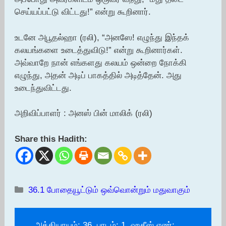
செய்யப்பட்டு விட்டது!” என்று கூறினார்.
உடனே அபூதல்ஹா (ரலி), “அனஸே! எழுந்து இந்தக்
கலயங்களை உடைத்துவிடு!” என்று கூறினார்கள்.
அவ்வாறே நான் எங்களது கலயம் ஒன்றை நோக்கி
எழுந்து, அதன் அடிப் பாகத்தில் அடித்தேன். அது
உடைந்துவிட்டது.
அறிவிப்பாளர் : அனஸ் பின் மாலிக் (ரலி)
Share this Hadith:
Categories
36.1 போதையூட்டும் ஒவ்வொன்றும் மதுவாகும்
அத்தியாயம்: 36, பாடம்: 1, ஹதீஸ் எண்: