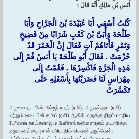
أَنَسِ بْنِ مَالِكٍ أَنَّهُ قَالَ :‏
كُنْتُ أَسْقِي أَبَا عُبَيْدَةَ بْنَ الْجَرَّاحِ وَأَبَا
طَلْحَةَ وَأُبَىَّ بْنَ كَعْبٍ شَرَابًا مِنْ فَضِيخٍ
وَتَمْرٍ فَأَتَاهُمْ آتٍ فَقَالَ إِنَّ الْخَمْرَ قَدْ
حُرِّمَتْ ‏.‏ فَقَالَ أَبُو طَلْحَةَ يَا أَنَسُ قُمْ إِلَى
هَذِهِ الْجَرَّةِ فَاكْسِرْهَا ‏.‏ فَقُمْتُ إِلَى
مِهْرَاسٍ لَنَا فَضَرَبْتُهَا بِأَسْفَلِهِ حَتَّى
تَكَسَّرَتْ ‏‏
அபூஉபைதா பின் அல்ஜர்ராஹ் (ரலி), அபூதல்ஹா (ரலி)
மற்றும் உபை பின் கஅப் (ரலி) ஆகியோருக்கு நிறம் மாறிய
பேரீச்சங் காய்களாலும் பேரீச்சங்கனிகளாலும் தயாரித்த
மதுபானத்தை நான் பரிமாறிக் கொண்டிருந்தேன்.
அப்போது அவர்களிடம் ஒருவர் வந்து, “மது தடை