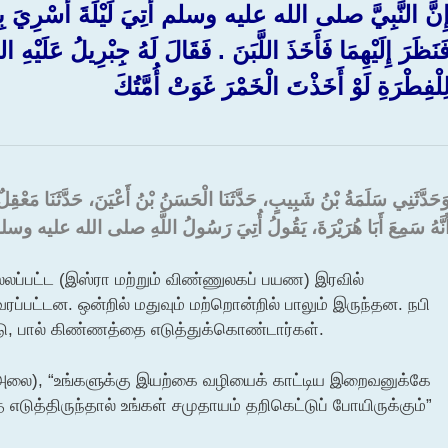
ِنَّ النَّبِيَّ صلى الله عليه وسلم أُتِيَ لَيْلَةَ أُسْرِيَ بِهِ بِ
َنَظَرَ إِلَيْهِمَا فَأَخَذَ اللَّبَنَ ‏.‏ فَقَالَ لَهُ جِبْرِيلُ عَلَيْهِ 
ِلْفِطْرَةِ لَوْ أَخَذْتَ الْخَمْرَ غَوَتْ أُمَّتُكَ ‏
وَحَدَّثَنِي سَلَمَةُ بْنُ شَبِيبٍ، حَدَّثَنَا الْحَسَنُ بْنُ أَعْيَنَ، حَدَّثَنَا مَعْ
َنَّهُ سَمِعَ أَبَا هُرَيْرَةَ، يَقُولُ أُتِيَ رَسُولُ اللَّهِ صلى الله عليه وسلم ‏.‏ بِم
ல்லப்பட்ட (இஸ்ரா மற்றும் விண்ணுலகப் பயண) இரவில்
பட்டன. ஒன்றில் மதுவும் மற்றொன்றில் பாலும் இருந்தன. நபி
ிட்டு, பால் கிண்ணத்தை எடுத்துக்கொண்டார்கள்.
 (அலை), “உங்களுக்கு இயற்கை வழியைக் காட்டிய இறைவனுக்கே
ை எடுத்திருந்தால் உங்கள் சமுதாயம் தறிகெட்டுப் போயிருக்கும்”