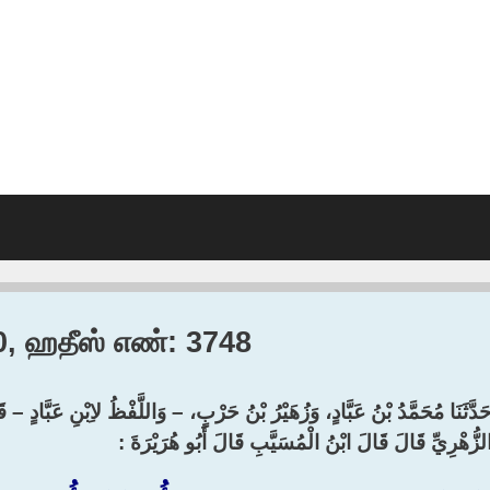
10, ஹதீஸ் எண்: 3748
َدَّثَنَا مُحَمَّدُ بْنُ عَبَّادٍ، وَزُهَيْرُ بْنُ حَرْبٍ، – وَاللَّفْظُ لاِبْنِ عَبَّادٍ – ق
لزُّهْرِيِّ قَالَ قَالَ ابْنُ الْمُسَيَّبِ قَالَ أَبُو هُرَيْرَةَ :‏