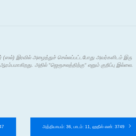
ர் (ஸல்) இரவில் அழைத்துச் செல்லப்பட்டபோது அவர்களிடம் இரு
்பமாகிறது. அதில் “ஜெரூசலத்திற்கு“ எனும் குறிப்பு இல்லை.
747
அத்தியாயம்: 36, பாடம்: 11, ஹதீஸ் எண்: 3749