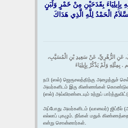
إِيلِيَاءَ بِقَدَحَيْنِ مِنْ خَمْرٍ وَلَبَنٍ
السَّلاَمُ الْحَمْدُ لِلَّهِ الَّذِي هَدَاكَ
قِلٌ، عَنِ الزُّهْرِيِّ، عَنْ سَعِيدِ بْنِ الْمُسَيَّبِ
ِثْلِهِ وَلَمْ يَذْكُرْ بِإِيلِيَاءَ ‏
நபி (ஸல்) ஜெரூசலத்திற்கு அழைத்துச் செ
அவர்களிடம் இரு கிண்ணங்கள் கொண்டுவரப்
(ஸல்) அவ்விரண்டையும் உற்றுப் பார்த்துவ
அப்போது அவர்களிடம் (வானவர்) ஜிப்ரீல்
எல்லாப் புகழும். நீங்கள் மதுக் கிண்ணத்த
என்று சொன்னார்கள்.