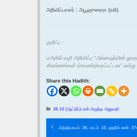
அறிவிப்பாளர் : அபூஹுரைரா (ரலி)
குறிப்பு :
மஅகில் வழி அறிவிப்பு “அல்லாஹ்வின் தூத
கிண்ணங்கள் கொண்டுவரப்பட்டன” என்று ஆரம
Share this Hadith:
Categories
36.10 (ஆட்டுப்) பால் அருந்த அனுமதி
அத்தியாயம்: 36, பாடம்: 10, ஹதீஸ் எண்: 3