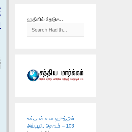
إ
ف
ஹதீஸில் தேடுக…
ل
،
أ
சுல்தான் ஸலாஹுத்தீன்
அய்யூபி, தொடர் – 103